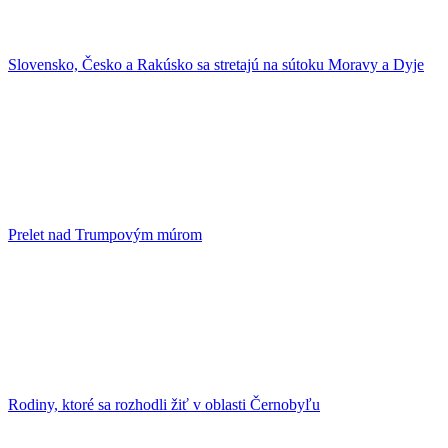
Slovensko, Česko a Rakúsko sa stretajú na sútoku Moravy a Dyje
Prelet nad Trumpovým múrom
Rodiny, ktoré sa rozhodli žiť v oblasti Černobyľu