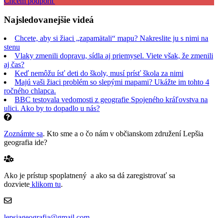
Chcem podporiť
Najsledovanejšie videá
Chcete, aby si žiaci „zapamätali“ mapu? Nakreslite ju s nimi na
stenu
Vlaky zmenili dopravu, sídla aj priemysel. Viete však, že zmenili
aj čas?
Keď nemôžu ísť deti do školy, musí prísť škola za nimi
Majú vaši žiaci problém so slepými mapami? Ukážte im tohto 4
ročného chlapca.
BBC testovala vedomosti z geografie Spojeného kráľovstva na
ulici. Ako by to dopadlo u nás?
Zoznámte sa
. Kto sme a o čo nám v občianskom združení Lepšia
geografia ide?
Ako je prístup spoplatnený a ako sa dá zaregistrovať sa
dozviete
klikom tu
.
lepsiageografia@gmail.com