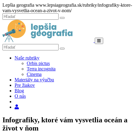
Hore
Lepšia geografia
www.lepsiageografia.sk/rubriky/infografiky-ktore-
vam-vysvetlia-ocean-a-zivot-v-nom/
Zatvoriť
Hľadať:
Hľadať
Menu
Hľadať:
Hľadať
Naše rubriky
Orbis pictus
Terra incognita
Cinema
Materiály na výučbu
Pre žiakov
Blog
O nás
Hľadať
Infografiky, ktoré vám vysvetlia oceán a
život v ňom