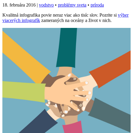
18. februára 2016
|
vodstvo
•
problémy sveta
•
príroda
Kvalitná infografika povie neraz viac ako tisíc slov. Pozrite si
výber
viacerých infografík
zameraných na oceány a život v nich.
Facebook
Tweet
Linkedin
share
share