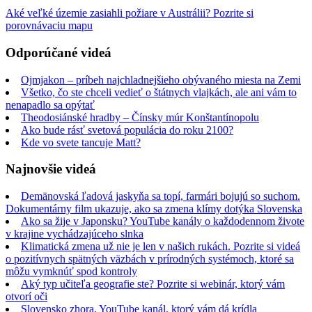
Aké veľké územie zasiahli požiare v Austrálii? Pozrite si
porovnávaciu mapu
Odporúčané videá
Ojmjakon – príbeh najchladnejšieho obývaného miesta na Zemi
Všetko, čo ste chceli vedieť o štátnych vlajkách, ale ani vám to
nenapadlo sa opýtať
Theodosiánské hradby – Čínsky múr Konštantínopolu
Ako bude rásť svetová populácia do roku 2100?
Kde vo svete tancuje Matt?
Najnovšie videá
Demänovská ľadová jaskyňa sa topí, farmári bojujú so suchom.
Dokumentárny film ukazuje, ako sa zmena klímy dotýka Slovenska
Ako sa žije v Japonsku? YouTube kanály o každodennom živote
v krajine vychádzajúceho slnka
Klimatická zmena už nie je len v našich rukách. Pozrite si videá
o pozitívnych spätných väzbách v prírodných systémoch, ktoré sa
môžu vymknúť spod kontroly
Aký typ učiteľa geografie ste? Pozrite si webinár, ktorý vám
otvorí oči
Slovensko zhora. YouTube kanál, ktorý vám dá krídla