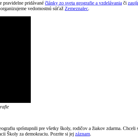
te pravidelne pridávané
články zo sveta geografie a vzdelávania
či
zaují
kov organizujeme vedomostnú súťaž
Zemeznalec
.
rafie
eografiu sprístupnili pre všetky školy, rodičov a žiakov zdarma. Chce
cii Školy za demokraciu. Pozrite si jej
záznam
.