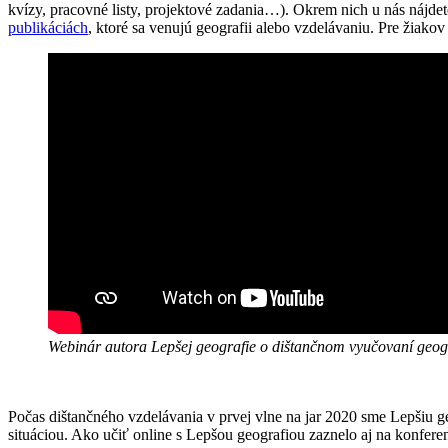
kvízy, pracovné listy, projektové zadania…). Okrem nich u nás nájde
publikáciách
, ktoré sa venujú geografii alebo vzdelávaniu. Pre žia
Webinár autora Lepšej geografie o dištančnom vyučovaní geog
Počas dištančného vzdelávania v prvej vlne na jar 2020 sme Lepšiu g
situáciou. Ako učiť online s Lepšou geografiou zaznelo aj na konferen