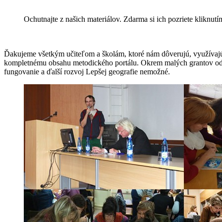
Ochutnajte z našich materiálov. Zdarma si ich pozriete kliknut
Ďakujeme všetkým učiteľom a školám, ktoré nám dôverujú, využívajú 
kompletnému obsahu metodického portálu. Okrem malých grantov od
fungovanie a ďalší rozvoj Lepšej geografie nemožné.