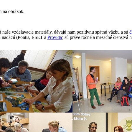
ím na obrázok.
naše vzdelávacie materiály, dávajú nám pozitívnu spätnú väzbu ​a sú
č
 nadácií (Pontis, ESET a
Provida
) sú práve ročné a mesačné členstvá