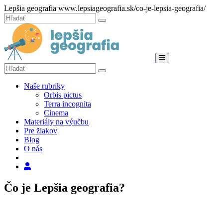
Hore
Lepšia geografia
www.lepsiageografia.sk/co-je-lepsia-geografia/
Zatvoriť
Hľadať:
Hľadať
Menu
Hľadať:
Hľadať
Naše rubriky
Orbis pictus
Terra incognita
Cinema
Materiály na výučbu
Pre žiakov
Blog
O nás
Hľadať
Čo je Lepšia geografia?