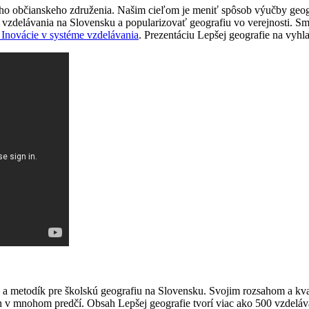
ho občianskeho združenia. Našim cieľom je meniť spôsob výučby geogra
 vzdelávania na Slovensku a popularizovať geografiu vo verejnosti. Sme 
 Inovácie v systéme vzdelávania
. Prezentáciu Lepšej geografie na vyhla
v a metodík pre školskú geografiu na Slovensku. Svojim rozsahom a kva
v mnohom predčí. Obsah Lepšej geografie tvorí viac ako 500 vzdeláva