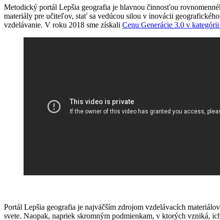
Metodický portál Lepšia geografia je hlavnou činnosťou rovnomenné
materiály pre učiteľov, stať sa vedúcou silou v inovácii geografického
vzdelávanie. V roku 2018 sme získali
Cenu Generácie 3.0 v kategórii
Portál Lepšia geografia je najväčším zdrojom vzdelávacích materiálo
svete. Naopak, napriek skromným podmienkam, v ktorých vzniká, ich 