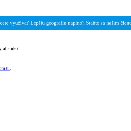
cete využívať Lepšiu geografiu naplno? Staňte sa našim člen
rafia ide?
om tu
.