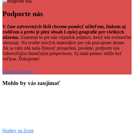
Facebook
Tweet
Linkedin
share
share
Podporte nás
V čase zatvorených škôl chceme pomôcť učiteľom, žiakom aj
rodičom a preto je plný obsah Lepšej geografie pre všetkých
zdarma.
Znamená to pre nás výpadok príjmov, ktorý nás existenčne
ohrozuje. Na tvorbe nových materiálov pre vás pracujeme denne.
Ak sa vám zdá naša činnosť prospešná, prosíme, podporte nás
ľubovoľným finančným príspevkom. Aj malá pomoc môže byť
veľkou. Ďakujeme!
Chcem podporiť
Mohlo by vás zaujímať
Hodiny na Zemi