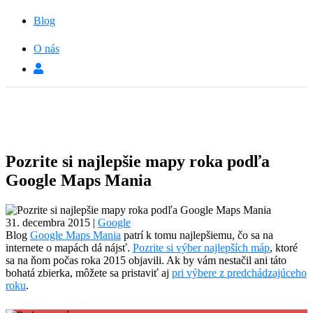
Blog
O nás
Pozrite si najlepšie mapy roka podľa
Google Maps Mania
31. decembra 2015
|
Google
Blog
Google Maps Mania
patrí k tomu najlepšiemu, čo sa na
internete o mapách dá nájsť.
Pozrite si výber najlepších máp
, ktoré
sa na ňom počas roka 2015 objavili. Ak by vám nestačil ani táto
bohatá zbierka, môžete sa pristaviť aj
pri výbere z predchádzajúceho
roku
.