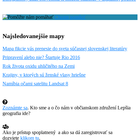
Chcem pomôcť
Najsledovanejšie mapy
Mapa fikcie vás prenesie do sveta súčasnej slovenskej literatúry
Pripravení alebo nie? Štartuje Rio 2016
Rok života oxidu uhličitého na Zemi
Krajiny, v ktorých sú ženské vlasy hriešne
Namíbia očami satelitu Landsat 8
Zoznámte sa
. Kto sme a o čo nám v občianskom združení Lepšia
geografia ide?
Ako je prístup spoplatnený a ako sa dá zaregistrovať sa
dozviete
klikom tu
.