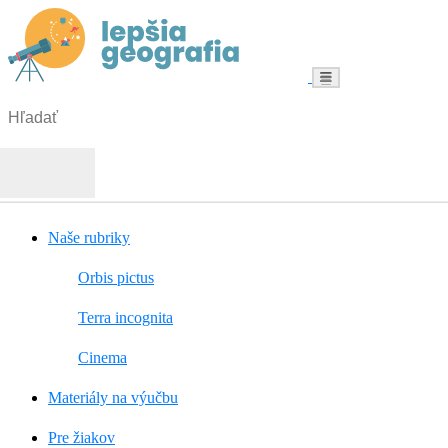
Menu
Hľadať:
Hľadať
Naše rubriky
Orbis pictus
Terra incognita
Cinema
Materiály na výučbu
Pre žiakov