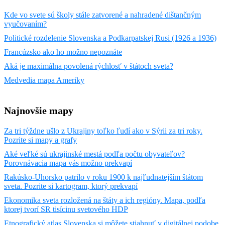
Kde vo svete sú školy stále zatvorené a nahradené dištančným
vyučovaním?
Politické rozdelenie Slovenska a Podkarpatskej Rusi (1926 a 1936)
Francúzsko ako ho možno nepoznáte
Aká je maximálna povolená rýchlosť v štátoch sveta?
Medvedia mapa Ameriky
Najnovšie mapy
Za tri týždne ušlo z Ukrajiny toľko ľudí ako v Sýrii za tri roky.
Pozrite si mapy a grafy
Aké veľké sú ukrajinské mestá podľa počtu obyvateľov?
Porovnávacia mapa vás možno prekvapí
Rakúsko-Uhorsko patrilo v roku 1900 k najľudnatejším štátom
sveta. Pozrite si kartogram, ktorý prekvapí
Ekonomika sveta rozložená na štáty a ich regióny. Mapa, podľa
ktorej tvorí SR tisícinu svetového HDP
Etnografický atlas Slovenska si môžete stiahnuť v digitálnej podobe