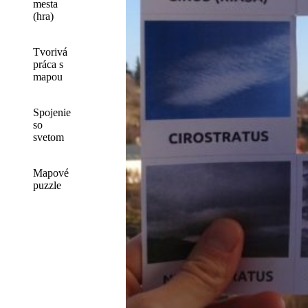
mesta
(hra)
Tvorivá
práca s
mapou
Spojenie
so
svetom
Mapové
puzzle