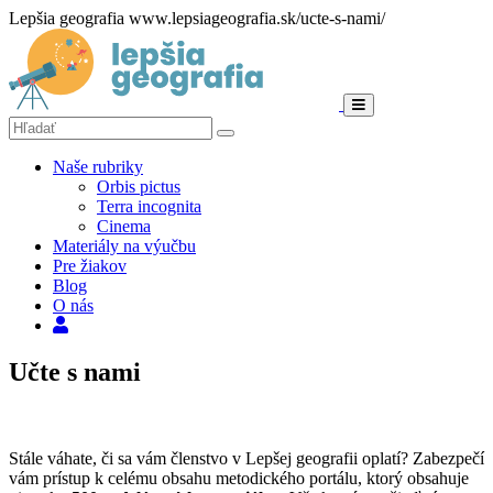
Lepšia geografia
www.lepsiageografia.sk/ucte-s-nami/
Menu
Hľadať:
Hľadať
Naše rubriky
Orbis pictus
Terra incognita
Cinema
Materiály na výučbu
Pre žiakov
Blog
O nás
Hľadať
Učte s nami
Stále váhate, či sa vám členstvo v Lepšej geografii oplatí? Zabezpečí
vám prístup k celému obsahu metodického portálu, ktorý obsahuje