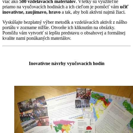
viac ako
500 vzdelávacích materiálov
. Všetky sú využiteľné
priamo na vyučovacích hodinách a ich cieľom je pomôcť vám
učiť
inovatívne, zaujímavo, hravo
a tak, aby boli aktívni najmä žiaci.
Vyskúšajte bezplatný výber metodík a vzdelávacích aktivít z nášho
portálu v zozname nižšie. Otvoríte ich kliknutím na obrázky.
Pomôžu vám vytvoriť si lepšiu predstavu o obsahovej a formálnej
kvalite nami ponúkaných materiálov.
Inovatívne návrhy vyučovacích hodín