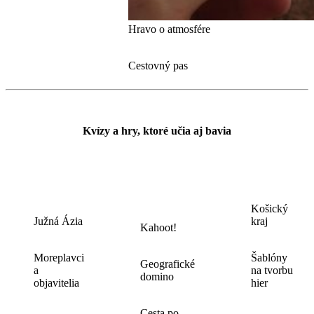
Hravo o atmosfére
Cestovný pas
Kvízy a hry, ktoré učia aj bavia
Košický
Južná Ázia
kraj
Kahoot!
Moreplavci
Šablóny
Geografické
a
na tvorbu
domino
objavitelia
hier
Cesta po