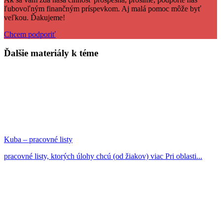
ľubovoľným finančným príspevkom. Aj malá pomoc môže byť
veľkou. Ďakujeme!
Chcem podporiť
Ďalšie materiály k téme
Kuba – pracovné listy
pracovné listy, ktorých úlohy chcú (od žiakov) viac Pri oblasti...