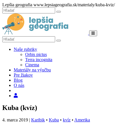
Hore
Lepšia geografia
www.lepsiageografia.sk/materialy/kuba-kviz/
Zatvoriť
Hľadať:
Hľadať
Menu
Hľadať:
Hľadať
Naše rubriky
Orbis pictus
Terra incognita
Cinema
Materiály na výučbu
Pre žiakov
Blog
O nás
Hľadať
Kuba (kvíz)
4. marca 2019
|
Karibik
•
Kuba
•
kvíz
•
Amerika