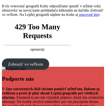
Kvíz venovaný geografii Kuby odporúčame spustiť v režime celej
obrazovky na novej karte prehliadača kliknutím na tlačidlo
Zobraziť
vo veľkom
. Na Lepšej geografii nájdete ku Kube aj
pracovné listy
.
Zobraziť vo veľkom
Facebook
Tweet
Linkedin
share
share
Podporte nás
V čase zatvorených škôl chceme pomôcť učiteľom, žiakom aj
rodičom a preto je plný obsah Lepšej geografie pre všetkých
zdarma.
Znamená to pre nás výpadok príjmov, ktorý nás existenčne
ohrozuje. Na tvorbe nových materiálov pre vás pracujeme denne.
Ak sa vám zdá naša činnosť prospešná, prosíme, podporte nás