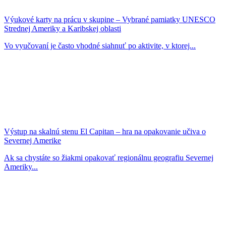
Výukové karty na prácu v skupine – Vybrané pamiatky UNESCO
Strednej Ameriky a Karibskej oblasti
Vo vyučovaní je často vhodné siahnuť po aktivite, v ktorej...
Výstup na skalnú stenu El Capitan – hra na opakovanie učiva o
Severnej Amerike
Ak sa chystáte so žiakmi opakovať regionálnu geografiu Severnej
Ameriky...