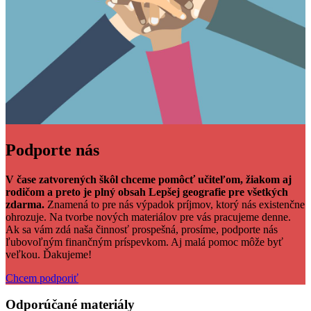
Podporte nás
V čase zatvorených škôl chceme pomôcť učiteľom, žiakom aj
rodičom a preto je plný obsah Lepšej geografie pre všetkých
zdarma.
Znamená to pre nás výpadok príjmov, ktorý nás existenčne
ohrozuje. Na tvorbe nových materiálov pre vás pracujeme denne.
Ak sa vám zdá naša činnosť prospešná, prosíme, podporte nás
ľubovoľným finančným príspevkom. Aj malá pomoc môže byť
veľkou. Ďakujeme!
Chcem podporiť
Odporúčané materiály