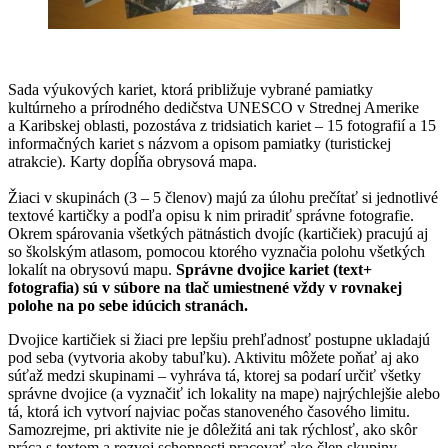
Sada výukových kariet, ktorá približuje vybrané pamiatky
kultúrneho a prírodného dedičstva UNESCO v Strednej Amerike
a Karibskej oblasti, pozostáva z tridsiatich kariet – 15 fotografií a 15
informačných kariet s názvom a opisom pamiatky (turistickej
atrakcie). Karty dopĺňa obrysová mapa.
Žiaci v skupinách (3 – 5 členov) majú za úlohu prečítať si jednotlivé
textové kartičky a podľa opisu k nim priradiť správne fotografie.
Okrem spárovania všetkých pätnástich dvojíc (kartičiek) pracujú aj
so školským atlasom, pomocou ktorého vyznačia polohu všetkých
lokalít na obrysovú mapu.
Správne dvojice kariet (text+
fotografia) sú v súbore na tlač umiestnené vždy v rovnakej
polohe na po sebe idúcich stranách.
Dvojice kartičiek si žiaci pre lepšiu prehľadnosť postupne ukladajú
pod seba (vytvoria akoby tabuľku). Aktivitu môžete poňať aj ako
súťaž medzi skupinami – vyhráva tá, ktorej sa podarí určiť všetky
správne dvojice (a vyznačiť ich lokality na mape) najrýchlejšie alebo
tá, ktorá ich vytvorí najviac počas stanoveného časového limitu.
Samozrejme, pri aktivite nie je dôležitá ani tak rýchlosť, ako skôr
práca s textom a rozvoj schopnosti pracovať ako člen skupiny