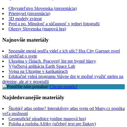
Obyvateľstvo Slovenska (prezentácia)
Priemysel (prezentácia)
3D modely zvierat
Pred a po. Minulosť a súčasnosť v jednej fotografii
Okresy Slovenska (mapová hra)
Najnovšie materiály
Spoznáte mestá podľa videí z ich ulíc? Hra City Guesser overí
váš prehľad o svete
Ukrajina v číslach. Pracovný list pre bystré hlavy
Výučbová aplikácia Earth Space Lab
Vojna na Ukrajine v karikatúrach
Edukačné videá programu Slávne dni je možné využiť nielen na
dejepise, ale aj v geografii
Chcem pomôcť
Najsledovanejšie materiály
Školský atlas online? Interaktívny atlas sveta od Mapy.cz ponúka
veľa možností
Geografické súradnice (online mapová hra)
Poloha a rozloha Afriky (učebný text pre žiakov)