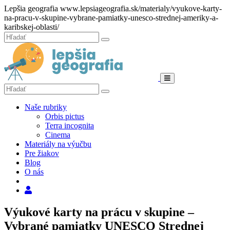
Hore
Lepšia geografia
www.lepsiageografia.sk/materialy/vyukove-karty-
na-pracu-v-skupine-vybrane-pamiatky-unesco-strednej-ameriky-a-
karibskej-oblasti/
Zatvoriť
Hľadať:
Hľadať
Menu
Hľadať:
Hľadať
Naše rubriky
Orbis pictus
Terra incognita
Cinema
Materiály na výučbu
Pre žiakov
Blog
O nás
Hľadať
Výukové karty na prácu v skupine –
Vybrané pamiatky UNESCO Strednej