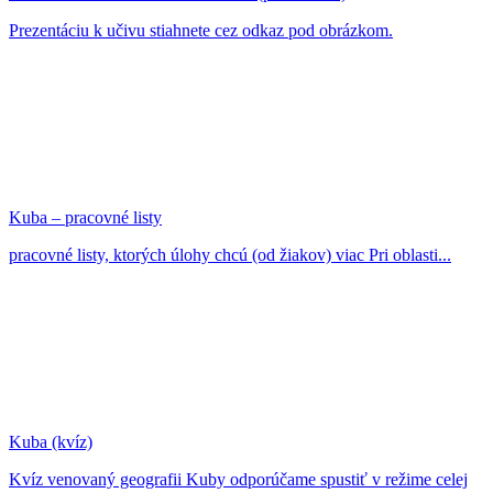
Prezentáciu k učivu stiahnete cez odkaz pod obrázkom.
Kuba – pracovné listy
pracovné listy, ktorých úlohy chcú (od žiakov) viac Pri oblasti...
Kuba (kvíz)
Kvíz venovaný geografii Kuby odporúčame spustiť v režime celej