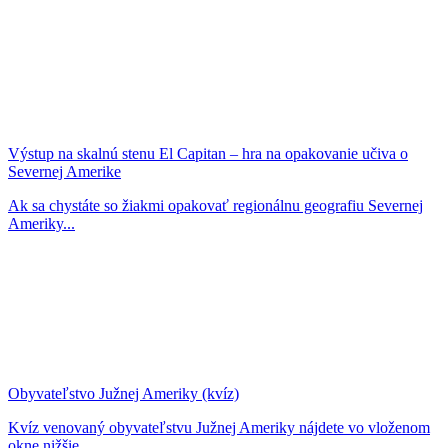
Výstup na skalnú stenu El Capitan – hra na opakovanie učiva o
Severnej Amerike
Ak sa chystáte so žiakmi opakovať regionálnu geografiu Severnej
Ameriky...
Obyvateľstvo Južnej Ameriky (kvíz)
Kvíz venovaný obyvateľstvu Južnej Ameriky nájdete vo vloženom
okne nižšie....