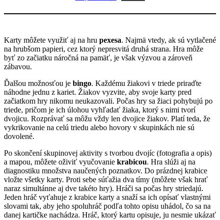
Karty môžete využiť aj na hru
pexesa
. Najmä vtedy, ak sú vytlačené
na hrubšom papieri, cez ktorý nepresvitá druhá strana. Hra môže
byť zo začiatku náročná na pamäť, je však výzvou a zároveň
zábavou.
Ďalšou možnosťou je
bingo
. Každému žiakovi v triede priraďte
náhodne jednu z kariet. Žiakov vyzvite, aby svoje karty pred
začiatkom hry nikomu neukazovali. Počas hry sa žiaci pohybujú po
triede, pričom je ich úlohou vyhľadať žiaka, ktorý s nimi tvorí
dvojicu. Rozprávať sa môžu vždy len dvojice žiakov. Platí teda, že
vykrikovanie na celú triedu alebo hovory v skupinkách nie sú
dovolené.
Po skončení skupinovej aktivity s tvorbou dvojíc (fotografia a opis)
a mapou, môžete oživiť vyučovanie
krabicou
. Hra slúži aj na
diagnostiku množstva naučených poznatkov. Do prázdnej krabice
vložte všetky karty. Proti sebe súťažia dva tímy (môžete však hrať
naraz simultánne aj dve takéto hry). Hráči sa počas hry striedajú.
Jeden hráč vyťahuje z krabice karty a snaží sa ich opísať vlastnými
slovami tak, aby jeho spoluhráč podľa tohto opisu uhádol, čo sa na
danej kartičke nachádza. Hráč, ktorý kartu opisuje, ju nesmie ukázať