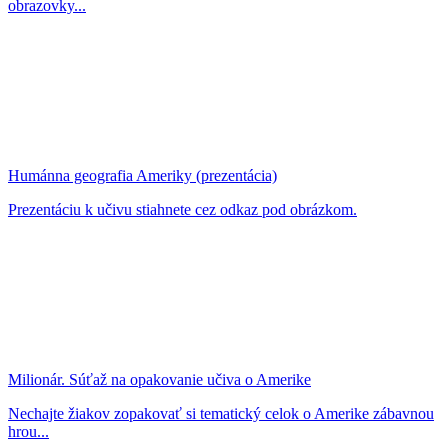
obrazovky...
Humánna geografia Ameriky (prezentácia)
Prezentáciu k učivu stiahnete cez odkaz pod obrázkom.
Milionár. Súťaž na opakovanie učiva o Amerike
Nechajte žiakov zopakovať si tematický celok o Amerike zábavnou
hrou...