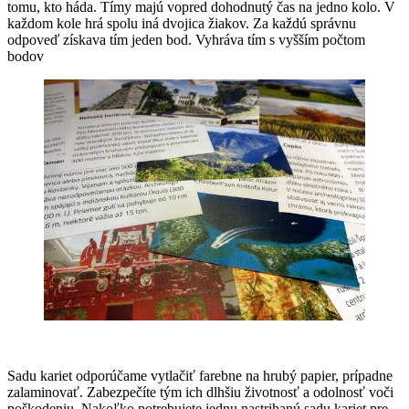
tomu, kto háda. Tímy majú vopred dohodnutý čas na jedno kolo. V
každom kole hrá spolu iná dvojica žiakov. Za každú správnu
odpoveď získava tím jeden bod. Vyhráva tím s vyšším počtom
bodov
Sadu kariet odporúčame vytlačiť farebne na hrubý papier, prípadne
zalaminovať. Zabezpečíte tým ich dlhšiu životnosť a odolnosť voči
poškodeniu. Nakoľko potrebujete jednu nastrihanú sadu kariet pre