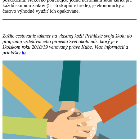
každú skupinu žiakov (5 – 6 skupín v triede), je ekonomicky aj
časovo výhodné využiť ich opakovane.
Zažite cestovanie takmer na vlastnej koži! Prihláste svoju školu do
programu vzdelávacieho projektu Svet okolo nás, ktorý je v
školskom roku 2018/19 venovaný práve Kube. ​Viac informácií a
prihlášky
tu
.
Facebook
Tweet
Linkedin
share
share