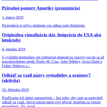
Prírodné pomery Ameriky (prezentácia)
1. marca 2019
Prezentáciu k učivu stiahnete cez odkaz pod obrázkom.
Originálna vizualizácia dát. Imigrácia do USA ako
letokruhy
6. januára 2019
S využitím letokruhov pri zobrazení udalostí na časovej osi ste sa už
pravdepodobne stretli. Pedro M. Cruz, John Wihbey, Avni Ghael a
Felipe Shibuya z...
Odkiaľ sa vzali názvy svetadielov a oceánov?
(aktivita)
16. februára 2019
Používame ich úplne samozrejme – bez toho, aby sme sa zamysleli
odkiaľ sa vzali. Slová pritom majú svoj pôvod, ktorému sa venuje
etymológia. Tie, ktoré...