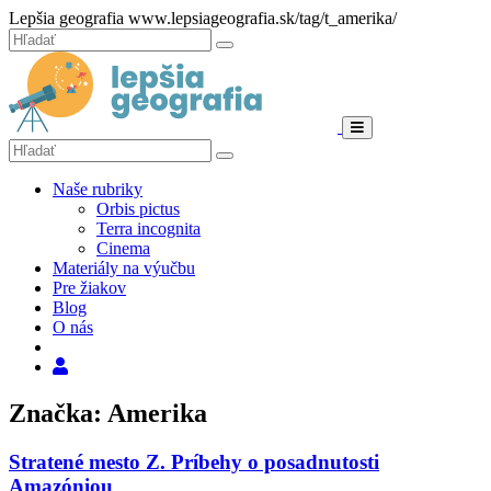
Hore
Lepšia geografia
www.lepsiageografia.sk/tag/t_amerika/
Zatvoriť
Hľadať:
Hľadať
Menu
Hľadať:
Hľadať
Naše rubriky
Orbis pictus
Terra incognita
Cinema
Materiály na výučbu
Pre žiakov
Blog
O nás
Hľadať
Značka: Amerika
Stratené mesto Z. Príbehy o posadnutosti
Amazóniou