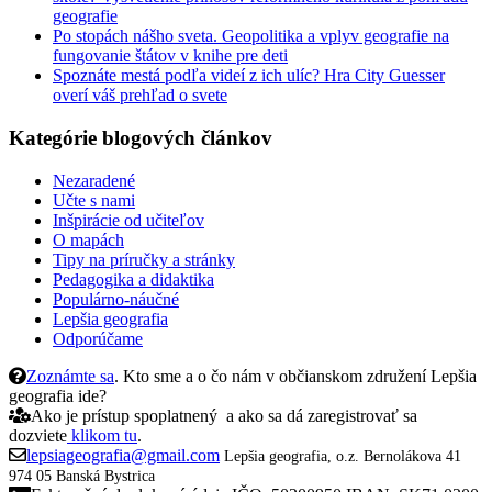
geografie
Po stopách nášho sveta. Geopolitika a vplyv geografie na
fungovanie štátov v knihe pre deti
Spoznáte mestá podľa videí z ich ulíc? Hra City Guesser
overí váš prehľad o svete
Kategórie blogových článkov
Nezaradené
Učte s nami
Inšpirácie od učiteľov
O mapách
Tipy na príručky a stránky
Pedagogika a didaktika
Populárno-náučné
Lepšia geografia
Odporúčame
Zoznámte sa
. Kto sme a o čo nám v občianskom združení Lepšia
geografia ide?
Ako je prístup spoplatnený a ako sa dá zaregistrovať sa
dozviete
klikom tu
.
lepsiageografia@gmail.com
Lepšia geografia, o.z.
Bernolákova 41
974 05 Banská Bystrica