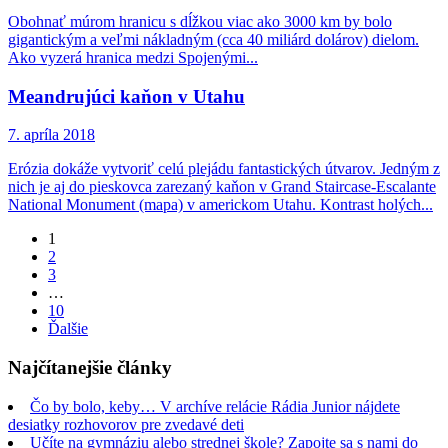
Obohnať múrom hranicu s dĺžkou viac ako 3000 km by bolo
gigantickým a veľmi nákladným (cca 40 miliárd dolárov) dielom.
Ako vyzerá hranica medzi Spojenými...
Meandrujúci kaňon v Utahu
7. apríla 2018
Erózia dokáže vytvoriť celú plejádu fantastických útvarov. Jedným z
nich je aj do pieskovca zarezaný kaňon v Grand Staircase-Escalante
National Monument (mapa) v americkom Utahu. Kontrast holých...
Page
1
Page
2
Page
3
…
Page
10
Ďalšie
Najčítanejšie články
Čo by bolo, keby… V archíve relácie Rádia Junior nájdete
desiatky rozhovorov pre zvedavé deti
Učíte na gymnáziu alebo strednej škole? Zapojte sa s nami do