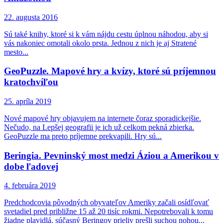
22. augusta 2016
Sú také knihy, ktoré si k vám nájdu cestu úplnou náhodou, aby si
vás nakoniec omotali okolo prsta. Jednou z nich je aj Stratené
mesto...
GeoPuzzle. Mapové hry a kvízy, ktoré sú príjemnou
kratochvíľou
25. apríla 2019
Nové mapové hry objavujem na internete čoraz sporadickejšie.
Nečudo, na Lepšej geografii je ich už celkom pekná zbierka.
GeoPuzzle ma preto príjemne prekvapili. Hry sú...
Beringia. Pevninský most medzi Áziou a Amerikou v
dobe ľadovej
4. februára 2019
Predchodcovia pôvodných obyvateľov Ameriky začali osídľovať
svetadiel pred približne 15 až 20 tisíc rokmi. Nepotrebovali k tomu
žiadne plavidlá, súčasný Beringov prieliv prešli suchou nohou...