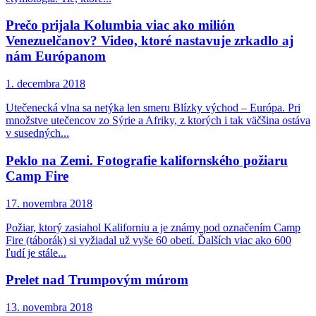
Prečo prijala Kolumbia viac ako milión
Venezuelčanov? Video, ktoré nastavuje zrkadlo aj
nám Európanom
1. decembra 2018
Utečenecká vlna sa netýka len smeru Blízky východ – Európa. Pri
množstve utečencov zo Sýrie a Afriky, z ktorých i tak väčšina ostáva
v susedných...
Peklo na Zemi. Fotografie kalifornského požiaru
Camp Fire
17. novembra 2018
Požiar, ktorý zasiahol Kaliforniu a je známy pod označením Camp
Fire (táborák) si vyžiadal už vyše 60 obetí. Ďalších viac ako 600
ľudí je stále...
Prelet nad Trumpovým múrom
13. novembra 2018