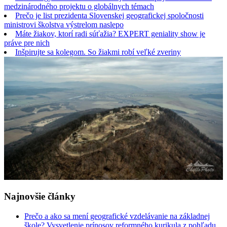
medzinárodného projektu o globálnych témach
Prečo je list prezidenta Slovenskej geografickej spoločnosti
ministrovi školstva výstrelom naslepo
Máte žiakov, ktorí radi súťažia? EXPERT geniality show je
práve pre nich
Inšpirujte sa kolegom. So žiakmi robí veľké zveriny
Najnovšie články
Prečo a ako sa mení geografické vzdelávanie na základnej
škole? Vysvetlenie prínosov reformného kurikula z pohľadu