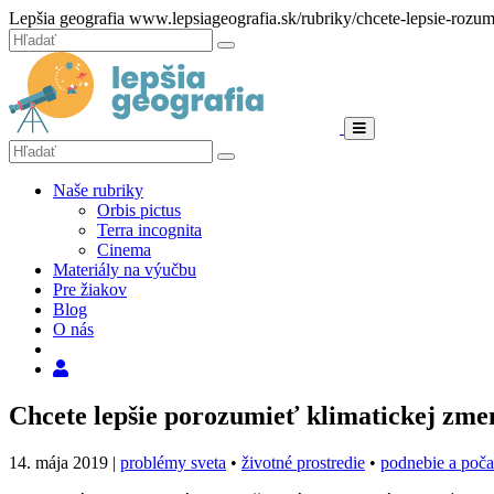
Hore
Lepšia geografia
www.lepsiageografia.sk/rubriky/chcete-lepsie-rozu
Zatvoriť
Hľadať:
Hľadať
Menu
Hľadať:
Hľadať
Naše rubriky
Orbis pictus
Terra incognita
Cinema
Materiály na výučbu
Pre žiakov
Blog
O nás
Hľadať
Chcete lepšie porozumieť klimatickej zme
14. mája 2019
|
problémy sveta
•
životné prostredie
•
podnebie a poča