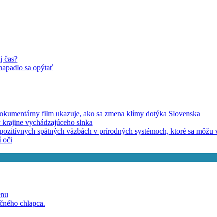
j čas?
enapadlo sa opýtať
Dokumentárny film ukazuje, ako sa zmena klímy dotýka Slovenska
 krajine vychádzajúceho slnka
 o pozitívnych spätných väzbách v prírodných systémoch, ktoré sa môž
í oči
enu
očného chlapca.