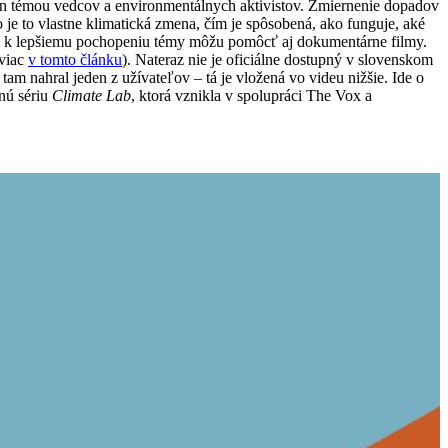
len témou vedcov a environmentálnych aktivistov. Zmiernenie dopadov
e to vlastne klimatická zmena, čím je spôsobená, ako funguje, aké
m k lepšiemu pochopeniu témy môžu pomôcť aj dokumentárne filmy.
(viac
v tomto článku
). Nateraz nie je oficiálne dostupný v slovenskom
 tam nahral jeden z užívateľov – tá je vložená vo videu nižšie. Ide o
nú sériu
Climate Lab
, ktorá vznikla v spolupráci The Vox a