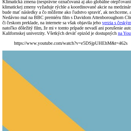
Klimatická zmena (nesprávne označovaná aj ako globálne otepľovanie
klimatickej zmeny vyžaduje rýchle a koordinované akcie na medzinár
bude mať následky a čo môžeme ako ľudstvo spraviť, ak nechceme, 
Nedávno mal na BBC premiéru film s Davidom Attenboroughom
Cli
či českom preklade, na internete sa však objavila jeho
verzia s českým
natoľko dôležitý film, že mi v tomto prípade nevadí ani porušenie a
Kalifornskej univerzity. Všetkých deväť epizód je dostupných
na You
https://www.youtube.com/watch?v=e5DSjpUHEhM&t=462s
Facebook
Tweet
Linkedin
share
share