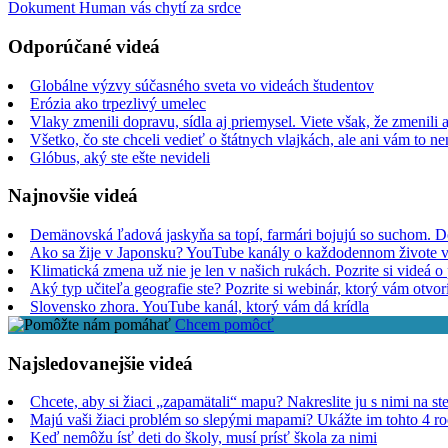
Dokument Human vás chytí za srdce
Odporúčané videá
Globálne výzvy súčasného sveta vo videách študentov
Erózia ako trpezlivý umelec
Vlaky zmenili dopravu, sídla aj priemysel. Viete však, že zmenili a
Všetko, čo ste chceli vedieť o štátnych vlajkách, ale ani vám to n
Glóbus, aký ste ešte nevideli
Najnovšie videá
Demänovská ľadová jaskyňa sa topí, farmári bojujú so suchom. 
Ako sa žije v Japonsku? YouTube kanály o každodennom živote v
Klimatická zmena už nie je len v našich rukách. Pozrite si videá
Aký typ učiteľa geografie ste? Pozrite si webinár, ktorý vám otvor
Slovensko zhora. YouTube kanál, ktorý vám dá krídla
Chcem pomôcť
Najsledovanejšie videá
Chcete, aby si žiaci „zapamätali“ mapu? Nakreslite ju s nimi na st
Majú vaši žiaci problém so slepými mapami? Ukážte im tohto 4 r
Keď nemôžu ísť deti do školy, musí prísť škola za nimi