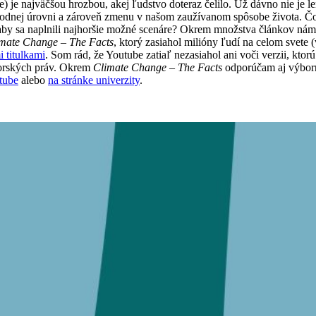
) je najväčšou hrozbou, akej ľudstvo doteraz čelilo. Už dávno nie je 
odnej úrovni a zároveň zmenu v našom zaužívanom spôsobe života. Čo j
aby sa naplnili najhoršie možné scenáre? Okrem množstva článkov ná
mate Change – The Facts
, ktorý zasiahol milióny ľudí na celom svete 
i titulkami
. Som rád, že Youtube zatiaľ nezasiahol ani voči verzii, ktorú
utorských práv. Okrem
Climate Change – The Facts
odporúčam aj výbor
tube
alebo
na stránke univerzity
.