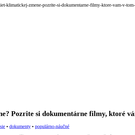
miet-klimatickej-zmene-pozrite-si-dokumentarne-filmy-ktore-vam-v-to
ne? Pozrite si dokumentárne filmy, ktoré 
sie
•
dokumenty
•
populárno-náučné