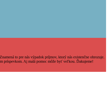
Znamená to pre nás výpadok príjmov, ktorý nás existenčne ohrozuje.
čným príspevkom. Aj malá pomoc môže byť veľkou. Ďakujeme!