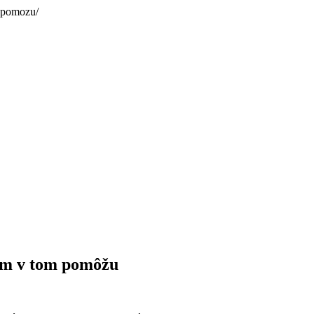
m-pomozu/
vám v tom pomôžu