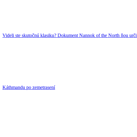
Videli ste skutočnú klasiku? Dokument Nannok of the North ňou určit
Káthmandu po zemetrasení