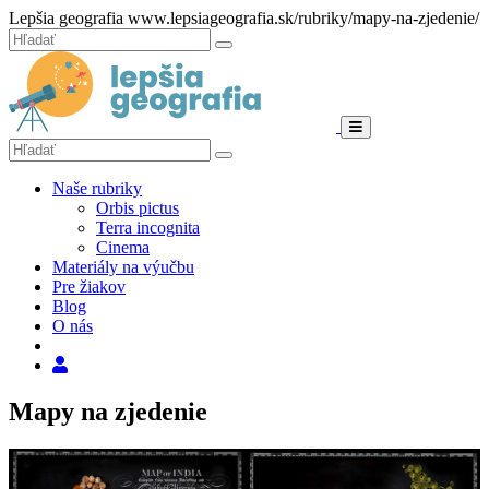
Hore
Lepšia geografia
www.lepsiageografia.sk/rubriky/mapy-na-zjedenie/
Zatvoriť
Hľadať:
Hľadať
Menu
Hľadať:
Hľadať
Naše rubriky
Orbis pictus
Terra incognita
Cinema
Materiály na výučbu
Pre žiakov
Blog
O nás
Hľadať
Mapy na zjedenie