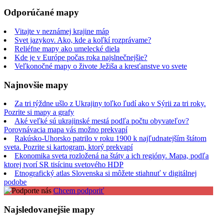
Odporúčané mapy
Vitajte v neznámej krajine máp
Svet jazykov. Ako, kde a koľkí rozprávame?
Reliéfne mapy ako umelecké diela
Kde je v Európe počas roka najslnečnejšie?
Veľkonočné mapy o živote Ježiša a kresťanstve vo svete
Najnovšie mapy
Za tri týždne ušlo z Ukrajiny toľko ľudí ako v Sýrii za tri roky.
Pozrite si mapy a grafy
Aké veľké sú ukrajinské mestá podľa počtu obyvateľov?
Porovnávacia mapa vás možno prekvapí
Rakúsko-Uhorsko patrilo v roku 1900 k najľudnatejším štátom
sveta. Pozrite si kartogram, ktorý prekvapí
Ekonomika sveta rozložená na štáty a ich regióny. Mapa, podľa
ktorej tvorí SR tisícinu svetového HDP
Etnografický atlas Slovenska si môžete stiahnuť v digitálnej
podobe
Chcem podporiť
Najsledovanejšie mapy