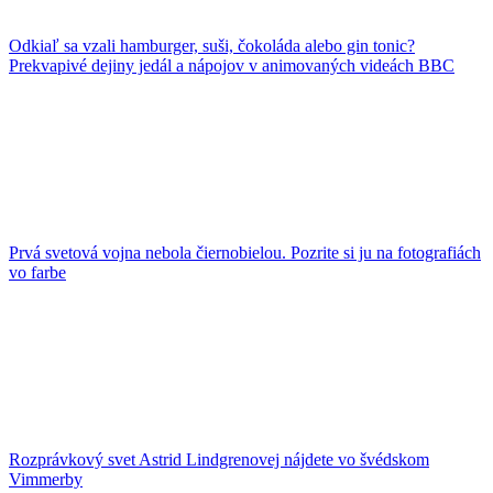
Odkiaľ sa vzali hamburger, suši, čokoláda alebo gin tonic?
Prekvapivé dejiny jedál a nápojov v animovaných videách BBC
Prvá svetová vojna nebola čiernobielou. Pozrite si ju na fotografiách
vo farbe
Rozprávkový svet Astrid Lindgrenovej nájdete vo švédskom
Vimmerby