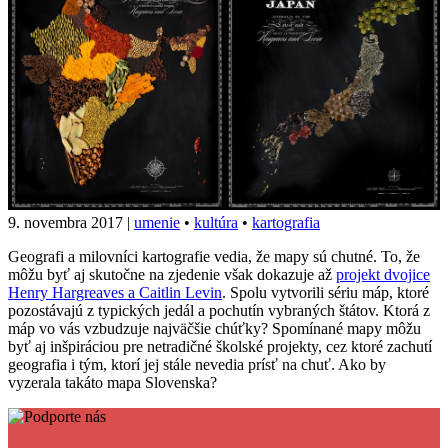
9. novembra 2017
|
umenie
•
kultúra
•
kartografia
Geografi a milovníci kartografie vedia, že mapy sú chutné. To, že
môžu byť aj skutočne na zjedenie však dokazuje až
projekt dvojice
Henry Hargreaves a
Caitlin Levin
. Spolu vytvorili sériu máp, ktoré
pozostávajú z typických jedál a pochutín vybraných štátov. Ktorá z
máp vo vás vzbudzuje najväčšie chúťky? Spomínané mapy môžu
byť aj inšpiráciou pre netradičné školské projekty, cez ktoré zachutí
geografia i tým, ktorí jej stále nevedia prísť na chuť. Ako by
vyzerala takáto mapa Slovenska?
Facebook
Tweet
Linkedin
share
share