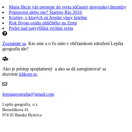
Mapa fikcie vás prenesie do sveta súčasnej slovenskej literatúry
Pripravení alebo nie? Štartuje Rio 2016
Krajiny, v ktorých sú ženské vlasy hriešne
Rok života oxidu uhličitého na Zemi
Prelet nad najvyššími vrchmi sveta
Zoznámte sa
. Kto sme a o čo nám v občianskom združení Lepšia
geografia ide?
Ako je prístup spoplatnený a ako sa dá zaregistrovať sa
dozviete
klikom tu
.
lepsiageografia@gmail.com
Lepšia geografia, o.z.
Bernolákova 41
974 05 Banská Bystrica