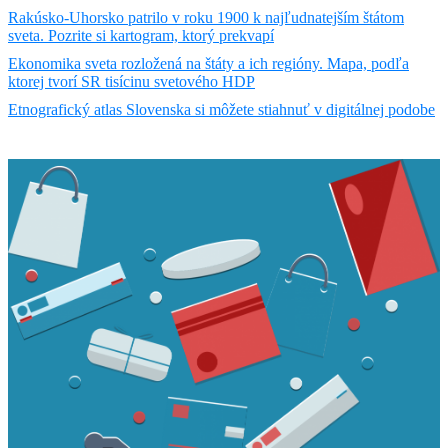
Rakúsko-Uhorsko patrilo v roku 1900 k najľudnatejším štátom
sveta. Pozrite si kartogram, ktorý prekvapí
Ekonomika sveta rozložená na štáty a ich regióny. Mapa, podľa
ktorej tvorí SR tisícinu svetového HDP
Etnografický atlas Slovenska si môžete stiahnuť v digitálnej podobe