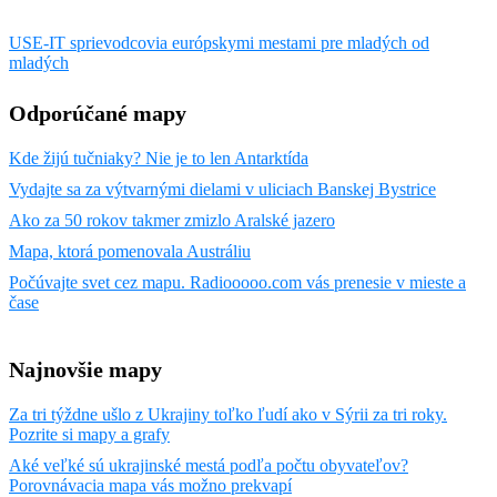
USE-IT sprievodcovia európskymi mestami pre mladých od
mladých
Odporúčané mapy
Kde žijú tučniaky? Nie je to len Antarktída
Vydajte sa za výtvarnými dielami v uliciach Banskej Bystrice
Ako za 50 rokov takmer zmizlo Aralské jazero
Mapa, ktorá pomenovala Austráliu
Počúvajte svet cez mapu. Radiooooo.com vás prenesie v mieste a
čase
Najnovšie mapy
Za tri týždne ušlo z Ukrajiny toľko ľudí ako v Sýrii za tri roky.
Pozrite si mapy a grafy
Aké veľké sú ukrajinské mestá podľa počtu obyvateľov?
Porovnávacia mapa vás možno prekvapí