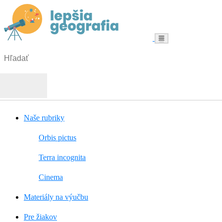
Menu
Hľadať:
Hľadať
Naše rubriky
Orbis pictus
Terra incognita
Cinema
Materiály na výučbu
Pre žiakov