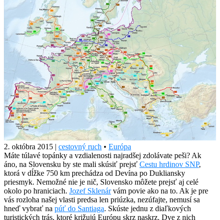
2. októbra 2015
|
cestovný ruch
•
Európa
Máte túlavé topánky a vzdialenosti najradšej zdolávate peši? Ak
áno, na Slovensku by ste mali skúsiť prejsť
Cestu hrdinov SNP
,
ktorá v dĺžke 750 km prechádza od Devína po Dukliansky
priesmyk. Nemožné nie je nič, Slovensko môžete prejsť aj celé
okolo po hraniciach.
Jozef Sklenár
vám povie ako na to. Ak je pre
vás rozloha našej vlasti predsa len priúzka, nezúfajte, nemusí sa
hneď vybrať na
púť do Santiaga
. Skúste jednu z diaľkových
turistických trás, ktoré križujú Európu skrz naskrz. Dve z nich