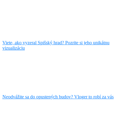
Viete, ako vyzeral Spišský hrad? Pozrite si jeho unikátnu
vizualizáciu
Neodvážite sa do opustených budov? Vloger to robí za vás