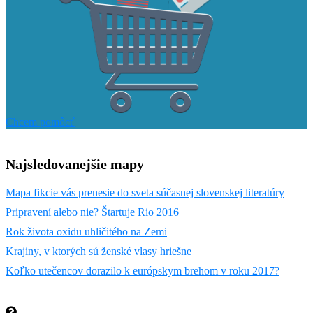
Chcem pomôcť
Najsledovanejšie mapy
Mapa fikcie vás prenesie do sveta súčasnej slovenskej literatúry
Pripravení alebo nie? Štartuje Rio 2016
Rok života oxidu uhličitého na Zemi
Krajiny, v ktorých sú ženské vlasy hriešne
Koľko utečencov dorazilo k európskym brehom v roku 2017?