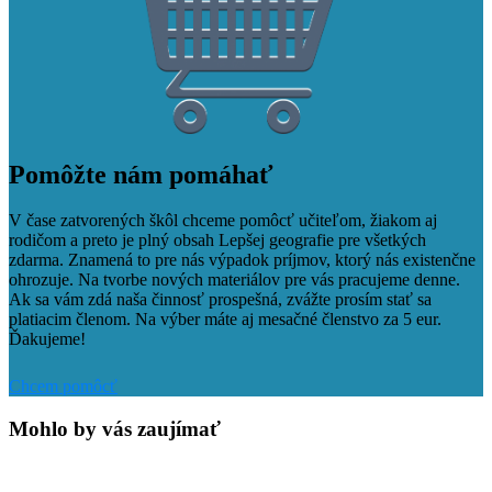
Pomôžte nám pomáhať
V čase zatvorených škôl chceme pomôcť učiteľom, žiakom aj
rodičom a preto je plný obsah Lepšej geografie pre všetkých
zdarma. Znamená to pre nás výpadok príjmov, ktorý nás existenčne
ohrozuje. Na tvorbe nových materiálov pre vás pracujeme denne.
Ak sa vám zdá naša činnosť prospešná, zvážte prosím stať sa
platiacim členom. Na výber máte aj mesačné členstvo za 5 eur.
Ďakujeme!
Chcem pomôcť
Mohlo by vás zaujímať