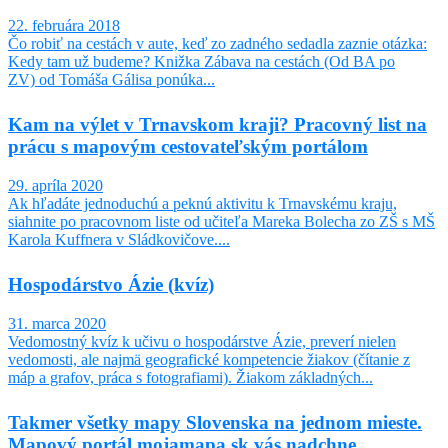
22. februára 2018
Čo robiť na cestách v aute, keď zo zadného sedadla zaznie otázka:
Kedy tam už budeme? Knižka Zábava na cestách (Od BA po
ZV) od Tomáša Gálisa ponúka...
Kam na výlet v Trnavskom kraji? Pracovný list na
prácu s mapovým cestovateľským portálom
29. apríla 2020
Ak hľadáte jednoduchú a peknú aktivitu k Trnavskému kraju,
siahnite po pracovnom liste od učiteľa Mareka Bolecha zo ZŠ s MŠ
Karola Kuffnera v Sládkovičove....
Hospodárstvo Ázie (kvíz)
31. marca 2020
Vedomostný kvíz k učivu o hospodárstve Ázie, preverí nielen
vedomosti, ale najmä geografické kompetencie žiakov (čítanie z
máp a grafov, práca s fotografiami). Žiakom základných...
Takmer všetky mapy Slovenska na jednom mieste.
Mapový portál mojamapa.sk vás nadchne