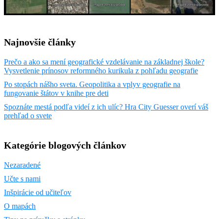
Najnovšie články
Prečo a ako sa mení geografické vzdelávanie na základnej škole?
Vysvetlenie prínosov reformného kurikula z pohľadu geografie
Po stopách nášho sveta. Geopolitika a vplyv geografie na
fungovanie štátov v knihe pre deti
Spoznáte mestá podľa videí z ich ulíc? Hra City Guesser overí váš
prehľad o svete
Kategórie blogových článkov
Nezaradené
Učte s nami
Inšpirácie od učiteľov
O mapách