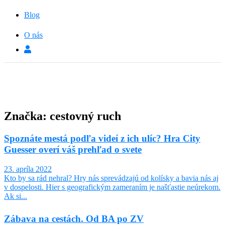
Blog
O nás
Značka: cestovný ruch
Spoznáte mestá podľa videí z ich ulíc? Hra City
Guesser overí váš prehľad o svete
23. apríla 2022
Kto by sa rád nehral? Hry nás sprevádzajú od kolísky a bavia nás aj
v dospelosti. Hier s geografickým zameraním je našťastie neúrekom.
Ak si...
Zábava na cestách. Od BA po ZV