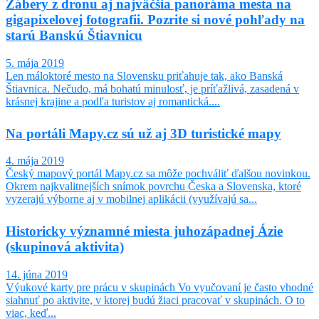
Zábery z dronu aj najväčšia panoráma mesta na
gigapixelovej fotografii. Pozrite si nové pohľady na
starú Banskú Štiavnicu
5. mája 2019
Len máloktoré mesto na Slovensku priťahuje tak, ako Banská
Štiavnica. Nečudo, má bohatú minulosť, je príťažlivá, zasadená v
krásnej krajine a podľa turistov aj romantická....
Na portáli Mapy.cz sú už aj 3D turistické mapy
4. mája 2019
Český mapový portál Mapy.cz sa môže pochváliť ďalšou novinkou.
Okrem najkvalitnejších snímok povrchu Česka a Slovenska, ktoré
vyzerajú výborne aj v mobilnej aplikácii (využívajú sa...
Historicky významné miesta juhozápadnej Ázie
(skupinová aktivita)
14. júna 2019
Výukové karty pre prácu v skupinách Vo vyučovaní je často vhodné
siahnuť po aktivite, v ktorej budú žiaci pracovať v skupinách. O to
viac, keď...