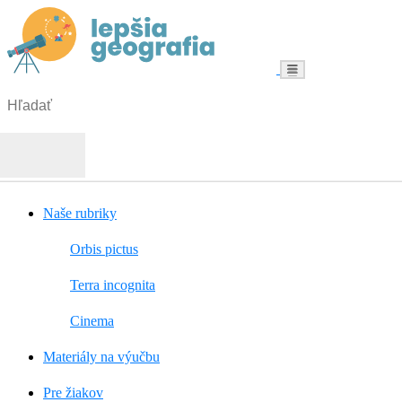
Menu
Hľadať:
Hľadať
Naše rubriky
Orbis pictus
Terra incognita
Cinema
Materiály na výučbu
Pre žiakov