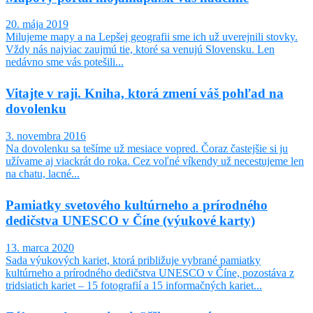
20. mája 2019
Milujeme mapy a na Lepšej geografii sme ich už uverejnili stovky.
Vždy nás najviac zaujmú tie, ktoré sa venujú Slovensku. Len
nedávno sme vás potešili...
Vitajte v raji. Kniha, ktorá zmení váš pohľad na
dovolenku
3. novembra 2016
Na dovolenku sa tešíme už mesiace vopred. Čoraz častejšie si ju
užívame aj viackrát do roka. Cez voľné víkendy už necestujeme len
na chatu, lacné...
Pamiatky svetového kultúrneho a prírodného
dedičstva UNESCO v Číne (výukové karty)
13. marca 2020
Sada výukových kariet, ktorá približuje vybrané pamiatky
kultúrneho a prírodného dedičstva UNESCO v Číne, pozostáva z
tridsiatich kariet – 15 fotografií a 15 informačných kariet...