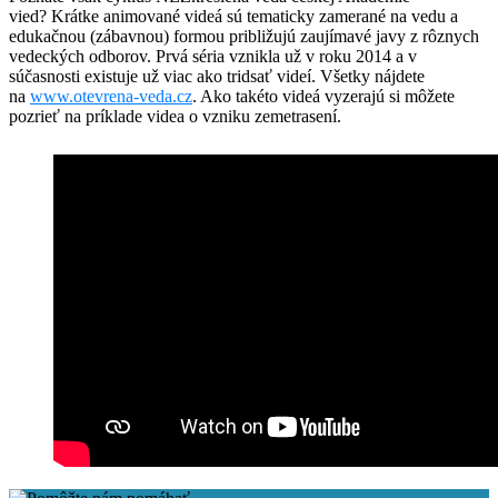
vied? Krátke animované videá sú tematicky zamerané na vedu a
edukačnou (zábavnou) formou približujú zaujímavé javy z rôznych
vedeckých odborov. Prvá séria vznikla už v roku 2014 a v
súčasnosti existuje už viac ako tridsať videí. Všetky nájdete
na
www.otevrena-veda.cz
. Ako takéto videá vyzerajú si môžete
pozrieť na príklade videa o vzniku zemetrasení.
Facebook
Tweet
Linkedin