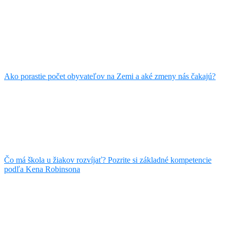
Ako porastie počet obyvateľov na Zemi a aké zmeny nás čakajú?
Čo má škola u žiakov rozvíjať? Pozrite si základné kompetencie
podľa Kena Robinsona