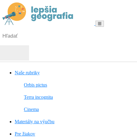
Menu
Hľadať:
Hľadať
Naše rubriky
Orbis pictus
Terra incognita
Cinema
Materiály na výučbu
Pre žiakov