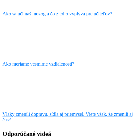
Ako sa učí náš mozog a čo z toho vyplýva pre učiteľov?
Ako meriame vesmírne vzdialenosti?
Vlaky zmenili dopravu, sídla aj priemysel. Viete však, že zmenili aj
čas?
Odporúčané videá