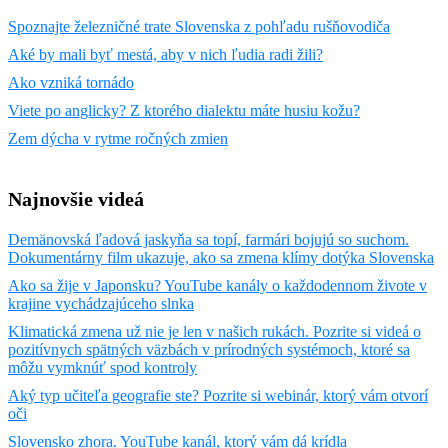
Spoznajte železničné trate Slovenska z pohľadu rušňovodiča
Aké by mali byť mestá, aby v nich ľudia radi žili?
Ako vzniká tornádo
Viete po anglicky? Z ktorého dialektu máte husiu kožu?
Zem dýcha v rytme ročných zmien
Najnovšie videá
Demänovská ľadová jaskyňa sa topí, farmári bojujú so suchom.
Dokumentárny film ukazuje, ako sa zmena klímy dotýka Slovenska
Ako sa žije v Japonsku? YouTube kanály o každodennom živote v
krajine vychádzajúceho slnka
Klimatická zmena už nie je len v našich rukách. Pozrite si videá o
pozitívnych spätných väzbách v prírodných systémoch, ktoré sa
môžu vymknúť spod kontroly
Aký typ učiteľa geografie ste? Pozrite si webinár, ktorý vám otvorí
oči
Slovensko zhora. YouTube kanál, ktorý vám dá krídla