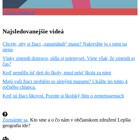
Chcem podporiť
Najsledovanejšie videá
Chcete, aby si žiaci „zapamätali“ mapu? Nakreslite ju s nimi na
stenu
Vlaky zmenili dopravu, sídla aj priemysel. Viete však, že zmenili aj
čas?
Keď nemôžu ísť deti do školy, musí prísť škola za nimi
Majú vaši žiaci problém so slepými mapami? Ukážte im tohto 4
ročného chlapca.
Keď sú žiaci šikovní. Pozrite si školský film o zemetraseniach
Zoznámte sa
. Kto sme a o čo nám v občianskom združení Lepšia
geografia ide?