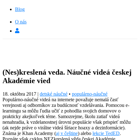
Blog
O nás
(Nes)kreslená veda. Náučné videá českej
Akadémie vied
18. októbra 2017
|
detské náučné
•
populárno-náučné
Populárno-náučné videá na internete považuje nemalá časť
verejnosti aj odborníkov za budúcnosť vzdelávania. Pomocou e-
learningu sa môžu ľudia učiť z pohodlia svojich domovov o
prakticky akejkoľvek téme. Samozrejme, školu zatiaľ videá
nenahradia, k vzdelanostnej úrovni populácie však prispieť môžu
(ak nejde práve o virálne videá šíriace hoaxy a dezinformácie).
Známa je Khan Academy (
aj v češtine
) alebo
lekcie TedED
.
Poznáte však cyklus NEZkreslená věda českej Akadémie