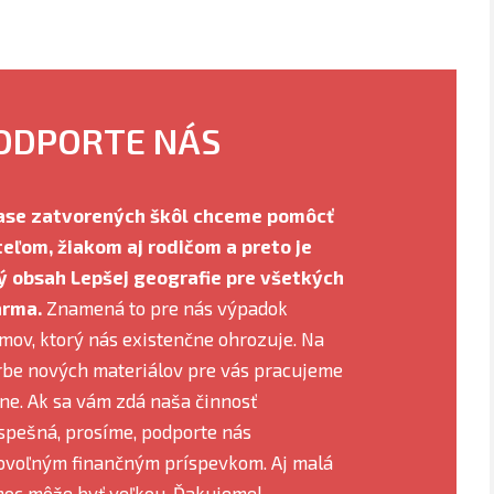
ODPORTE NÁS
ase zatvorených škôl chceme pomôcť
teľom, žiakom aj rodičom a preto je
ý obsah Lepšej geografie pre všetkých
rma.
Znamená to pre nás výpadok
jmov, ktorý nás existenčne ohrozuje. Na
rbe nových materiálov pre vás pracujeme
ne. Ak sa vám zdá naša činnosť
spešná, prosíme, podporte nás
ovoľným finančným príspevkom. Aj malá
oc môže byť veľkou. Ďakujeme!