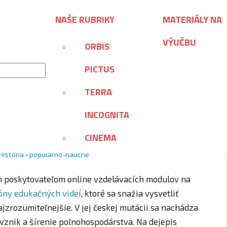
ohospodarstva-na-videu-khanovej-skoly/
NAŠE RUBRIKY
MATERIÁLY NA
VÝUČBU
ORBIS
PICTUS
TERRA
árstva na videu Khanovej
INCOGNITA
CINEMA
história
•
populárno-náučné
m poskytovateľom online vzdelávacích modulov na
lióny edukačných videí
, ktoré sa snažia vysvetliť
ajzrozumiteľnejšie. V jej českej mutácii sa nachádza
e vznik a šírenie poľnohospodárstva. Na dejepis