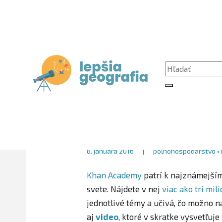
Hore
Lepšia geografia
www.lepsiageografia.sk/rubriky/vznik-poln
Zatvoriť
Hľadať:
Hľadať
Hľadať:
Hľadať
Vznik poľnohospod
školy
8. januára 2016
|
poľnohospodárstvo
•
Khan Academy
patrí k najznámejší
svete. Nájdete v nej
viac ako tri mi
jednotlivé témy a učivá, čo možno n
aj
video
, ktoré v skratke vysvetľuj