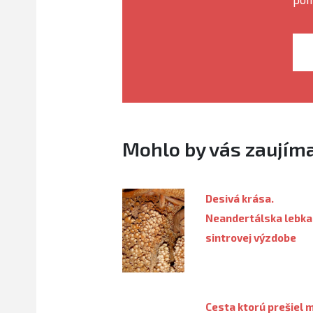
Mohlo by vás zaujím
Desivá krása.
Neandertálska lebka
sintrovej výzdobe
Cesta ktorú prešiel 