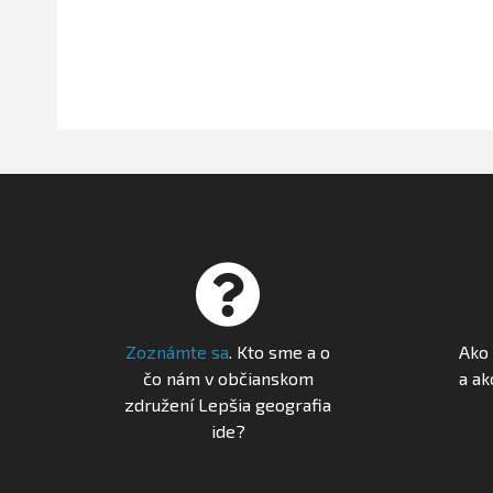
Zoznámte sa
. Kto sme a o
Ako 
čo nám v občianskom
a ak
združení Lepšia geografia
ide?