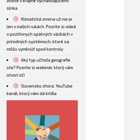
živote v krajine vychádzajúceho
slnka
Klimatická zmena už nie je
len v našich rukách. Pozrite si videá
o pozitívnych spätných väzbách v
prírodných systémoch, ktoré sa
môžu vymknúť spod kontroly
Aký typ učiteľa geografie
ste? Pozrite si webinár, ktorý vám
otvorí oči
Slovensko zhora. YouTube
kanál, ktorý vám dá krídla