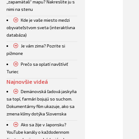
„zapamätali“ mapu? Nakreslite ju s
nimi na stenu
Kde je vaše miesto medzi
obyvateľstvom sveta (interaktívna
databáza)
Je vám zima? Pozrite si
pižmone
Prečo sa oplatí navštíviť
Turiec
Najnovšie videá
Demänovská ľadová jaskyňa
sa topí, farmári bojujú so suchom.
Dokumentárny film ukazuje, ako sa
zmena klímy dotýka Slovenska
Ako sa žije v Japonsku?
YouTube kanály o každodennom