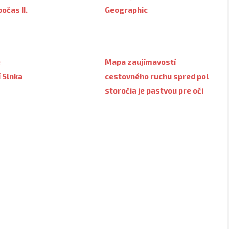
očas II.
Geographic
e
Mapa zaujímavostí
 Slnka
cestovného ruchu spred pol
storočia je pastvou pre oči