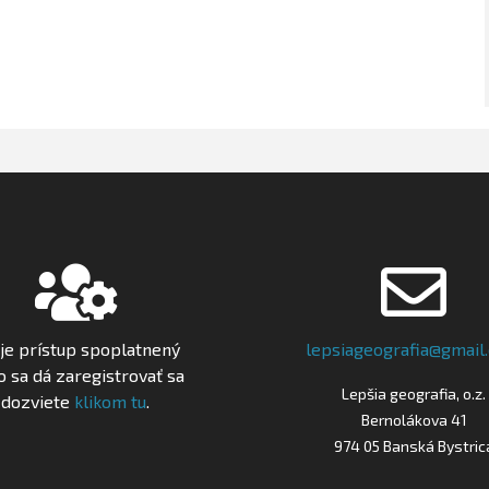
je prístup spoplatnený
lepsiageografia@gmail
o sa dá zaregistrovať sa
Lepšia geografia, o.z.
dozviete
klikom tu
.
Bernolákova 41
974 05 Banská Bystric