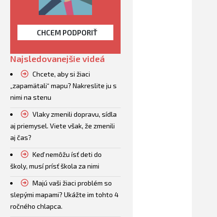
CHCEM PODPORIŤ
Najsledovanejšie videá
Chcete, aby si žiaci
„zapamätali“ mapu? Nakreslite ju s
nimi na stenu
Vlaky zmenili dopravu, sídla
aj priemysel. Viete však, že zmenili
aj čas?
Keď nemôžu ísť deti do
školy, musí prísť škola za nimi
Majú vaši žiaci problém so
slepými mapami? Ukážte im tohto 4
ročného chlapca.