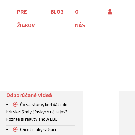
PRE
BLOG
O
HĽADAŤ
ŽIAKOV
NÁS
Odporúčané videá
Čo sa stane, keď dáte do
britskej školy čínskych učiteľov?
Pozrite si reality show BBC
Chcete, aby si žiaci