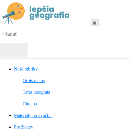
Menu
Hľadať:
Hľadať
Naše rubriky
Orbis pictus
Terra incognita
Cinema
Materiály na výučbu
Pre žiakov