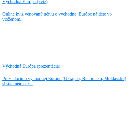
Východná Európa (kvíz)
Online kvíz venovaný učivu o východnej Európe nájdete vo
vloženom...
Východná Európa (prezentácia)
Prezentáciu o východnej Európe (Ukrajina, Bielorusko, Moldavsko)
si stiahnete cez...