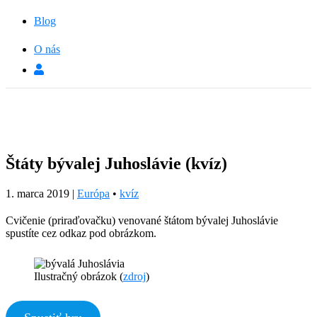
Blog
O nás
Štáty bývalej Juhoslávie (kvíz)
1. marca 2019
|
Európa
•
kvíz
Cvičenie (priraďovačku) venované štátom bývalej Juhoslávie
spustíte cez odkaz pod obrázkom.
Ilustračný obrázok (
zdroj
)