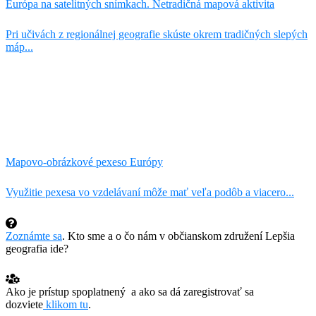
Európa na satelitných snímkach. Netradičná mapová aktivita
Pri učivách z regionálnej geografie skúste okrem tradičných slepých
máp...
Mapovo-obrázkové pexeso Európy
Využitie pexesa vo vzdelávaní môže mať veľa podôb a viacero...
Zoznámte sa
. Kto sme a o čo nám v občianskom združení Lepšia
geografia ide?
Ako je prístup spoplatnený a ako sa dá zaregistrovať sa
dozviete
klikom tu
.