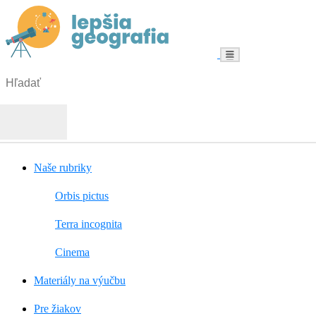
Menu
Hľadať:
Hľadať
Naše rubriky
Orbis pictus
Terra incognita
Cinema
Materiály na výučbu
Pre žiakov