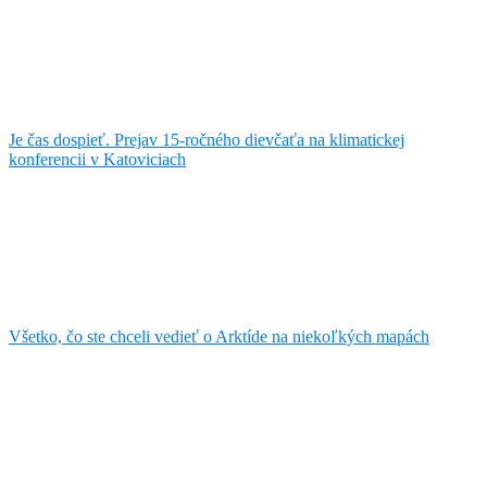
Je čas dospieť. Prejav 15-ročného dievčaťa na klimatickej
konferencii v Katoviciach
Všetko, čo ste chceli vedieť o Arktíde na niekoľkých mapách