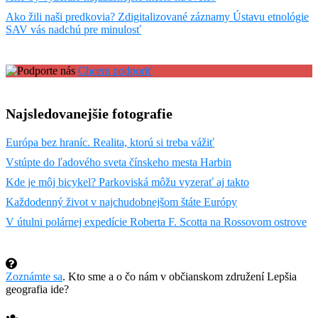
Ako žili naši predkovia? Zdigitalizované záznamy Ústavu etnológie
SAV vás nadchú pre minulosť
Chcem podporiť
Najsledovanejšie fotografie
Európa bez hraníc. Realita, ktorú si treba vážiť
Vstúpte do ľadového sveta čínskeho mesta Harbin
Kde je môj bicykel? Parkoviská môžu vyzerať aj takto
Každodenný život v najchudobnejšom štáte Európy
V útulni polárnej expedície Roberta F. Scotta na Rossovom ostrove
Zoznámte sa
. Kto sme a o čo nám v občianskom združení Lepšia
geografia ide?