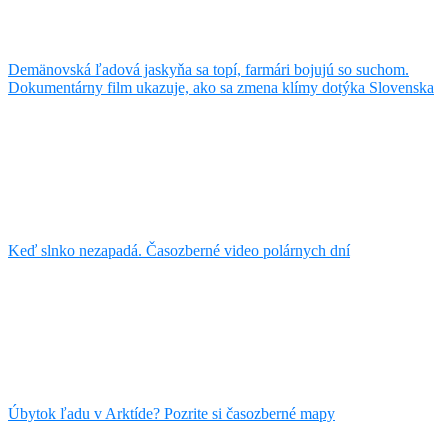
Demänovská ľadová jaskyňa sa topí, farmári bojujú so suchom.
Dokumentárny film ukazuje, ako sa zmena klímy dotýka Slovenska
Keď slnko nezapadá. Časozberné video polárnych dní
Úbytok ľadu v Arktíde? Pozrite si časozberné mapy