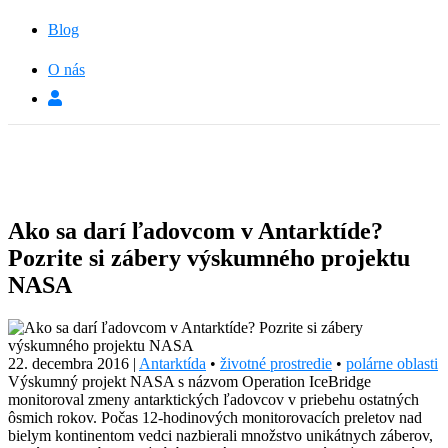
Blog
O nás
Ako sa darí ľadovcom v Antarktíde?
Pozrite si zábery výskumného projektu
NASA
22. decembra 2016
|
Antarktída
•
životné prostredie
•
polárne oblasti
Výskumný projekt NASA s názvom Operation IceBridge
monitoroval zmeny antarktických ľadovcov v priebehu ostatných
ôsmich rokov. Počas 12-hodinových monitorovacích preletov nad
bielym kontinentom vedci nazbierali množstvo unikátnych záberov,