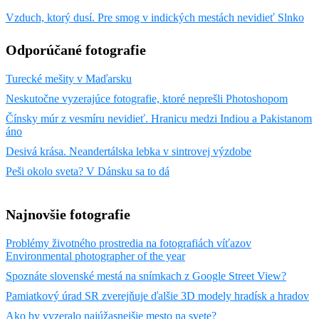
Vzduch, ktorý dusí. Pre smog v indických mestách nevidieť Slnko
Odporúčané fotografie
Turecké mešity v Maďarsku
Neskutočne vyzerajúce fotografie, ktoré neprešli Photoshopom
Čínsky múr z vesmíru nevidieť. Hranicu medzi Indiou a Pakistanom
áno
Desivá krása. Neandertálska lebka v sintrovej výzdobe
Peši okolo sveta? V Dánsku sa to dá
Najnovšie fotografie
Problémy životného prostredia na fotografiách víťazov
Environmental photographer of the year
Spoznáte slovenské mestá na snímkach z Google Street View?
Pamiatkový úrad SR zverejňuje ďalšie 3D modely hradísk a hradov
Ako by vyzeralo najúžasnejšie mesto na svete?