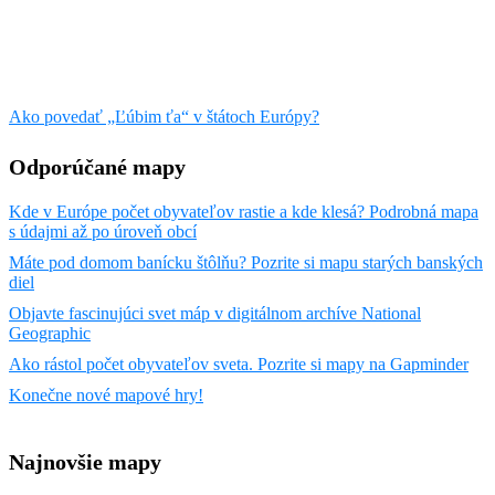
Ako povedať „Ľúbim ťa“ v štátoch Európy?
Odporúčané mapy
Kde v Európe počet obyvateľov rastie a kde klesá? Podrobná mapa
s údajmi až po úroveň obcí
Máte pod domom banícku štôlňu? Pozrite si mapu starých banských
diel
Objavte fascinujúci svet máp v digitálnom archíve National
Geographic
Ako rástol počet obyvateľov sveta. Pozrite si mapy na Gapminder
Konečne nové mapové hry!
Najnovšie mapy