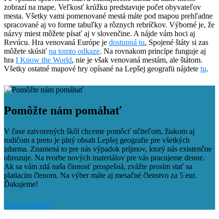
zobrazí na mape. Veľkosť krúžku predstavuje počet obyvateľov
mesta. Všetky vami pomenované mestá máte pod mapou prehľadne
spracované aj vo forme tabuľky a rôznych rebríčkov. Výborné je, že
názvy miest môžete písať aj v slovenčine. A nájde vám hoci aj
Revúcu. Hra venovaná Európe je
dostupná tu
, Spojené štáty si zas
môžete skúsiť
na tomto odkaze
. Na rovnakom princípe funguje aj
hra
I Know the World
, nie je však venovaná mestám, ale štátom.
Všetky ostatné mapové hry opísané na Lepšej geografii nájdete
tu
.
Facebook
Tweet
Linkedin
share
share
Pomôžte nám pomáhať
V čase zatvorených škôl chceme pomôcť učiteľom, žiakom aj
rodičom a preto je plný obsah Lepšej geografie pre všetkých
zdarma. Znamená to pre nás výpadok príjmov, ktorý nás existenčne
ohrozuje. Na tvorbe nových materiálov pre vás pracujeme denne.
Ak sa vám zdá naša činnosť prospešná, zvážte prosím stať sa
platiacim členom. Na výber máte aj mesačné členstvo za 5 eur.
Ďakujeme!
Chcem pomôcť