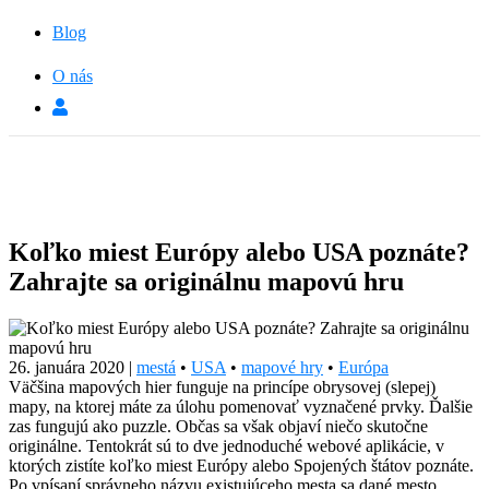
Blog
O nás
Koľko miest Európy alebo USA poznáte?
Zahrajte sa originálnu mapovú hru
26. januára 2020
|
mestá
•
USA
•
mapové hry
•
Európa
Väčšina mapových hier funguje na princípe obrysovej (slepej)
mapy, na ktorej máte za úlohu pomenovať vyznačené prvky. Ďalšie
zas fungujú ako puzzle. Občas sa však objaví niečo skutočne
originálne. Tentokrát sú to dve jednoduché webové aplikácie, v
ktorých zistíte koľko miest Európy alebo Spojených štátov poznáte.
Po vpísaní správneho názvu existujúceho mesta sa dané mesto