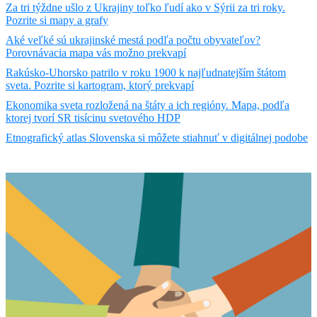
Za tri týždne ušlo z Ukrajiny toľko ľudí ako v Sýrii za tri roky.
Pozrite si mapy a grafy
Aké veľké sú ukrajinské mestá podľa počtu obyvateľov?
Porovnávacia mapa vás možno prekvapí
Rakúsko-Uhorsko patrilo v roku 1900 k najľudnatejším štátom
sveta. Pozrite si kartogram, ktorý prekvapí
Ekonomika sveta rozložená na štáty a ich regióny. Mapa, podľa
ktorej tvorí SR tisícinu svetového HDP
Etnografický atlas Slovenska si môžete stiahnuť v digitálnej podobe