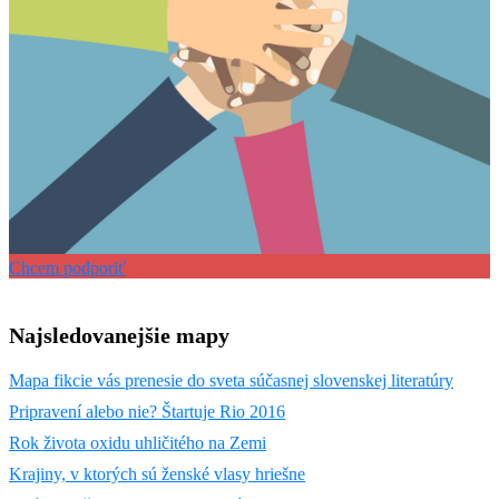
Chcem podporiť
Najsledovanejšie mapy
Mapa fikcie vás prenesie do sveta súčasnej slovenskej literatúry
Pripravení alebo nie? Štartuje Rio 2016
Rok života oxidu uhličitého na Zemi
Krajiny, v ktorých sú ženské vlasy hriešne