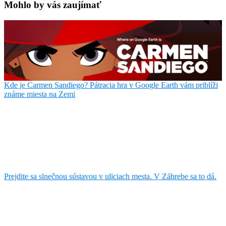
Mohlo by vás zaujímať
Kde je Carmen Sandiego? Pátracia hra v Google Earth vám priblíži
známe miesta na Zemi
Prejdite sa slnečnou sústavou v uliciach mesta. V Záhrebe sa to dá.