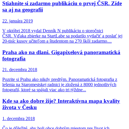
Stiahnite si zadarmo publikáciu o prvej ČSR. Zíde
sa aj na geografii
22. januára 2019
V októbri 2018 vydal Denník N publikáciu o storočnici
ČSR. Vďaka zbierke na StartLabe sa podarilo vytlačiť a poslať jej
20-tisíc kusov učiteľom a študentom na 270 škôl zadarmo....
Praha ako na dlani. Gigapixelová panoramatická
fotografia
21. decembra 2018
Pozrite si Prahu ako nikdy predtým. Panoramatická fotografia z
lešenia na Staromestskej radnici je zložená z 8000 jednotlivých
fotografií, ktoré sa spájali viac ako tri týždne...
Kde sa ako dobre žije? Interaktívna mapa kvality
života v Česku
1. decembra 2018
Čo je dôležité, aby boli obce dobrým miestom pre život ich