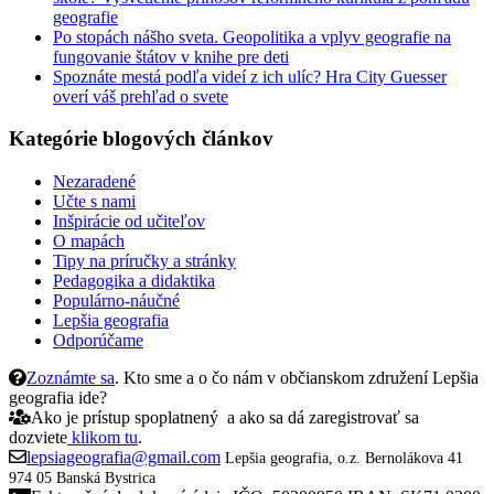
geografie
Po stopách nášho sveta. Geopolitika a vplyv geografie na
fungovanie štátov v knihe pre deti
Spoznáte mestá podľa videí z ich ulíc? Hra City Guesser
overí váš prehľad o svete
Kategórie blogových článkov
Nezaradené
Učte s nami
Inšpirácie od učiteľov
O mapách
Tipy na príručky a stránky
Pedagogika a didaktika
Populárno-náučné
Lepšia geografia
Odporúčame
Zoznámte sa
. Kto sme a o čo nám v občianskom združení Lepšia
geografia ide?
Ako je prístup spoplatnený a ako sa dá zaregistrovať sa
dozviete
klikom tu
.
lepsiageografia@gmail.com
Lepšia geografia, o.z.
Bernolákova 41
974 05 Banská Bystrica