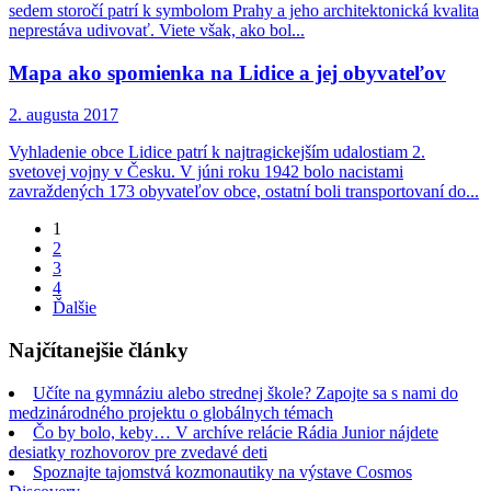
sedem storočí patrí k symbolom Prahy a jeho architektonická kvalita
neprestáva udivovať. Viete však, ako bol...
Mapa ako spomienka na Lidice a jej obyvateľov
2. augusta 2017
Vyhladenie obce Lidice patrí k najtragickejším udalostiam 2.
svetovej vojny v Česku. V júni roku 1942 bolo nacistami
zavraždených 173 obyvateľov obce, ostatní boli transportovaní do...
Page
1
Page
2
Page
3
Page
4
Ďalšie
Najčítanejšie články
Učíte na gymnáziu alebo strednej škole? Zapojte sa s nami do
medzinárodného projektu o globálnych témach
Čo by bolo, keby… V archíve relácie Rádia Junior nájdete
desiatky rozhovorov pre zvedavé deti
Spoznajte tajomstvá kozmonautiky na výstave Cosmos