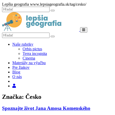
Hore
Lepšia geografia
www.lepsiageografia.sk/tag/cesko/
Zatvoriť
Hľadať:
Hľadať
Menu
Hľadať:
Hľadať
Naše rubriky
Orbis pictus
Terra incognita
Cinema
Materiály na výučbu
Pre žiakov
Blog
O nás
Hľadať
Značka: Česko
Spoznajte život Jana Amosa Komenského