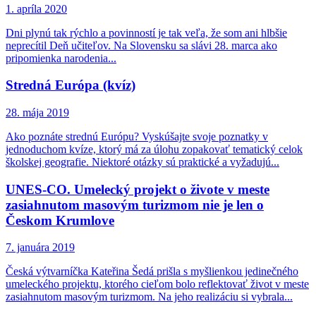
1. apríla 2020
Dni plynú tak rýchlo a povinností je tak veľa, že som ani hlbšie
neprecítil Deň učiteľov. Na Slovensku sa slávi 28. marca ako
pripomienka narodenia...
Stredná Európa (kvíz)
28. mája 2019
Ako poznáte strednú Európu? Vyskúšajte svoje poznatky v
jednoduchom kvíze, ktorý má za úlohu zopakovať tematický celok
školskej geografie. Niektoré otázky sú praktické a vyžadujú...
UNES-CO. Umelecký projekt o živote v meste
zasiahnutom masovým turizmom nie je len o
Českom Krumlove
7. januára 2019
Česká výtvarníčka Kateřina Šedá prišla s myšlienkou jedinečného
umeleckého projektu, ktorého cieľom bolo reflektovať život v meste
zasiahnutom masovým turizmom. Na jeho realizáciu si vybrala...