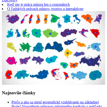
Discovery
Keď nie je práca múzea len o exponátoch
O ľudských právach pútavo, tvorivo a interaktívne
Najnovšie články
Prečo a ako sa mení geografické vzdelávanie na základnej
škole? Vysvetlenie prínosov reformného kurikula z pohľadu