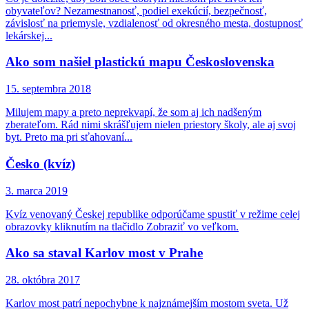
obyvateľov? Nezamestnanosť, podiel exekúcií, bezpečnosť,
závislosť na priemysle, vzdialenosť od okresného mesta, dostupnosť
lekárskej...
Ako som našiel plastickú mapu Československa
15. septembra 2018
Milujem mapy a preto neprekvapí, že som aj ich nadšeným
zberateľom. Rád nimi skrášľujem nielen priestory školy, ale aj svoj
byt. Preto ma pri sťahovaní...
Česko (kvíz)
3. marca 2019
Kvíz venovaný Českej republike odporúčame spustiť v režime celej
obrazovky kliknutím na tlačidlo Zobraziť vo veľkom.
Ako sa staval Karlov most v Prahe
28. októbra 2017
Karlov most patrí nepochybne k najznámejším mostom sveta. Už