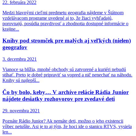
22. februára 2022
Medzi hlavnými cieľmi predmetu geografia nájdeme v Štátnom
vzdelávacom programe uvedené aj to, že žiaci vyhľadajú,
porovnajú, posúdia pravdivosť a zhodnotia dostupné informácie o
krajine...
Knihy pod stromček pre malých aj veľkých (nielen)
geografov
3. decembra 2021
Vianoce sa blížia, mnohé obchody sú zatvorené a kuriéri nebudú
stíhať. Preto je dobré pripraviť sa vopred a nič nenechať na náhodu.
Knihy sú najlepší...
Čo by bolo, keby… V archíve relácie Rádia Junior
nájdete desiatky rozhovorov pre zvedavé deti
29. novembra 2021
Poznáte Rádio Junior? Ak nemáte deti, možno o jeho existencii
vôbec netušíte. Asi je to aj tým, že hoci ide o stanicu RTVS, vysiela
len...