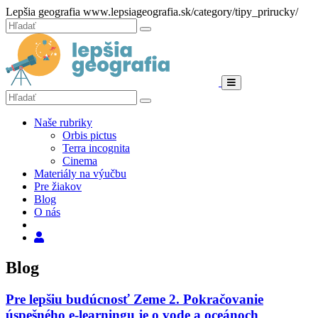
Hore
Lepšia geografia
www.lepsiageografia.sk/category/tipy_prirucky/
Zatvoriť
Hľadať:
Hľadať
Menu
Hľadať:
Hľadať
Naše rubriky
Orbis pictus
Terra incognita
Cinema
Materiály na výučbu
Pre žiakov
Blog
O nás
Hľadať
Blog
Pre lepšiu budúcnosť Zeme 2. Pokračovanie
úspešného e-learningu je o vode a oceánoch