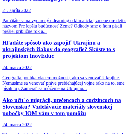
21. apríla 2022
Pamätáte sa na vydarený e-learning o klimatickej zmene pre deti s
názvom Pre lepšiu budúcnosť Zeme? Odkedy sme o ňom písali
prešiel približne rok a...
Hľadáte spôsob ako zapojiť Ukrajinu a
ukrajinských žiakov do geografie? Skúste to s
projektom InovEduc
24. marca 2022
Geografia ponúka viacero možností, ako sa venovať Ukrajine.
Nemusíme sa venovať práve prebiehajúcej vojne (ako na to, sme
písali tu). Zamerať sa môžeme na Ukrajinu...
Ako učiť o migrácii, utečencoch a cudzincoch na
Slovensku? Vzdelávacie materiály slovenskej
pobočky IOM vám v tom pomôžu
24. marca 2022