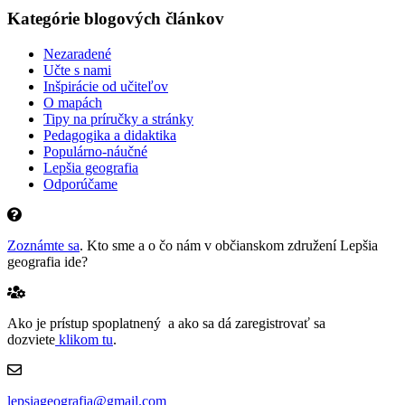
Kategórie blogových článkov
Nezaradené
Učte s nami
Inšpirácie od učiteľov
O mapách
Tipy na príručky a stránky
Pedagogika a didaktika
Populárno-náučné
Lepšia geografia
Odporúčame
Zoznámte sa
. Kto sme a o čo nám v občianskom združení Lepšia
geografia ide?
Ako je prístup spoplatnený a ako sa dá zaregistrovať sa
dozviete
klikom tu
.
lepsiageografia@gmail.com