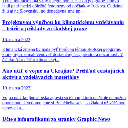
Téma migrácie bola vždy integrálnou súčasťou geografie. Pohyb
ľudí patrí medzi dôležité fenomény od počiatkov ľudstva. Cudzinci
žijú aj na Slovensku, no donedávna sme im...
Projektovou výučbou ku klimatickému vzdelávaniu
– teórie a príklady zo školskej praxe
16. marca 2022
Klimatická zmena by mala byť horúcou témou školskej geografie,
ktorej by sme mali venovať dostatočný čas, priestor a pozornosť. V
článku Ako učiť o klimatickej...
Ako učiť o vojne na Ukrajine? Prehľad existujúcich
aktivít a vzdelávacích materiálov
10. marca 2022
Vojna na Ukrajine a ruská agresia sú témou, ktorú na škole nemožno
opomenúť. Uvedomujeme si, že učitelia sa jej so žiakmi už väčšinou
venovali a...
Učte s infografikami zo stránky Graphic News