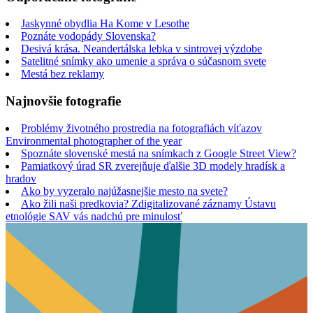
Jaskynné obydlia Ha Kome v Lesothe
Poznáte vodopády Slovenska?
Desivá krása. Neandertálska lebka v sintrovej výzdobe
Satelitné snímky ako umenie a správa o súčasnom svete
Mestá bez reklamy
Najnovšie fotografie
Problémy životného prostredia na fotografiách víťazov
Environmental photographer of the year
Spoznáte slovenské mestá na snímkach z Google Street View?
Pamiatkový úrad SR zverejňuje ďalšie 3D modely hradísk a
hradov
Ako by vyzeralo najúžasnejšie mesto na svete?
Ako žili naši predkovia? Zdigitalizované záznamy Ústavu
etnológie SAV vás nadchú pre minulosť