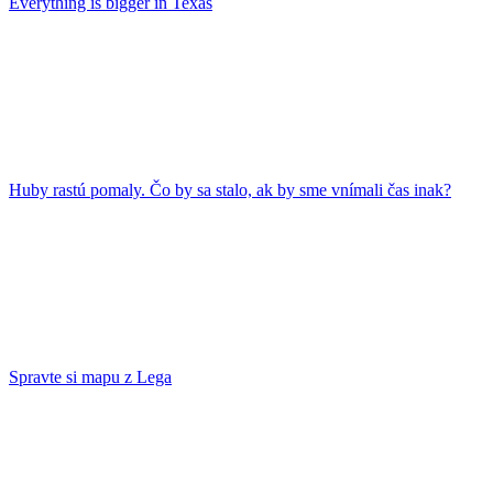
Everything is bigger in Texas
Huby rastú pomaly. Čo by sa stalo, ak by sme vnímali čas inak?
Spravte si mapu z Lega