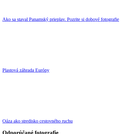
Ako sa staval Panamský prieplav. Pozrite si dobové fotografie
Plastová záhrada Európy
Oáza ako stredisko cestovného ruchu
Odporúčané fotografie