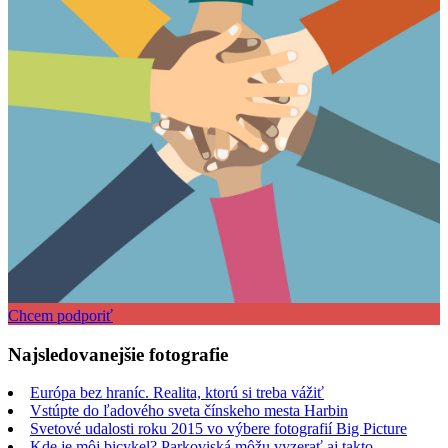
Chcem podporiť
Najsledovanejšie fotografie
Európa bez hraníc. Realita, ktorú si treba vážiť
Vstúpte do ľadového sveta čínskeho mesta Harbin
Svetové udalosti roku 2015 vo výbere fotografií Big Picture
Kde je môj bicykel? Parkoviská môžu vyzerať aj takto