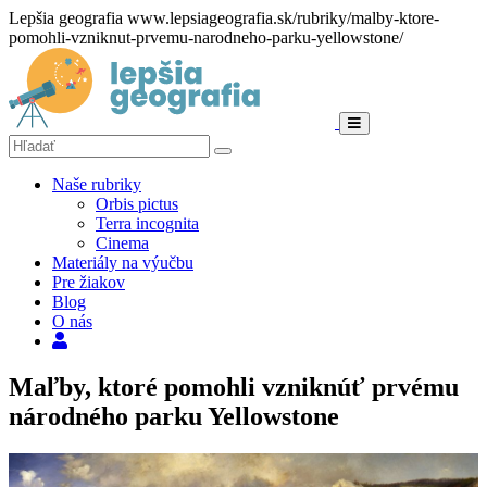
Lepšia geografia
www.lepsiageografia.sk/rubriky/malby-ktore-
pomohli-vzniknut-prvemu-narodneho-parku-yellowstone/
Menu
Hľadať:
Hľadať
Naše rubriky
Orbis pictus
Terra incognita
Cinema
Materiály na výučbu
Pre žiakov
Blog
O nás
Hľadať
Maľby, ktoré pomohli vzniknúť prvému
národného parku Yellowstone