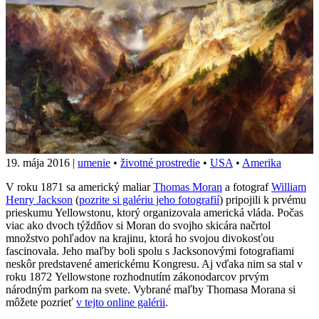
19. mája 2016
|
umenie
•
životné prostredie
•
USA
•
Amerika
V roku 1871 sa americký maliar
Thomas Moran
a fotograf
William
Henry Jackson
(
pozrite si galériu jeho fotografií
) pripojili k prvému
prieskumu Yellowstonu, ktorý organizovala americká vláda. Počas
viac ako dvoch týždňov si Moran do svojho skicára načrtol
množstvo pohľadov na krajinu, ktorá ho svojou divokosťou
fascinovala. Jeho maľby boli spolu s Jacksonovými fotografiami
neskôr predstavené americkému Kongresu. Aj vďaka nim sa stal v
roku 1872 ​Yellowstone rozhodnutím zákonodarcov prvým
národným parkom na svete. Vybrané maľby Thomasa Morana si
môžete pozrieť
v tejto online galérii
.