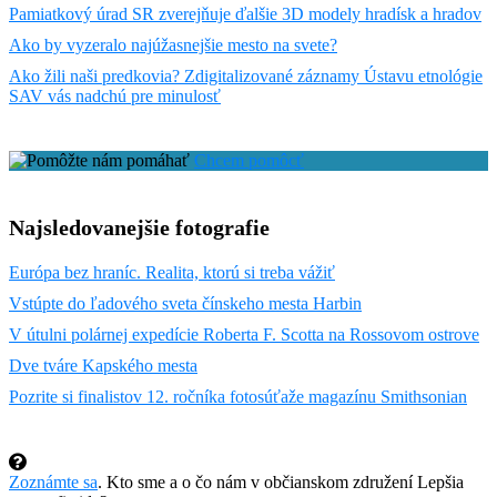
Pamiatkový úrad SR zverejňuje ďalšie 3D modely hradísk a hradov
Ako by vyzeralo najúžasnejšie mesto na svete?
Ako žili naši predkovia? Zdigitalizované záznamy Ústavu etnológie
SAV vás nadchú pre minulosť
Chcem pomôcť
Najsledovanejšie fotografie
Európa bez hraníc. Realita, ktorú si treba vážiť
Vstúpte do ľadového sveta čínskeho mesta Harbin
V útulni polárnej expedície Roberta F. Scotta na Rossovom ostrove
Dve tváre Kapského mesta
Pozrite si finalistov 12. ročníka fotosúťaže magazínu Smithsonian
Zoznámte sa
. Kto sme a o čo nám v občianskom združení Lepšia