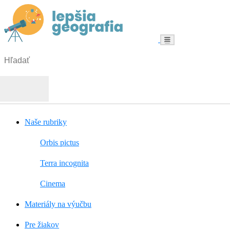
Menu
Hľadať:
Hľadať
Naše rubriky
Orbis pictus
Terra incognita
Cinema
Materiály na výučbu
Pre žiakov