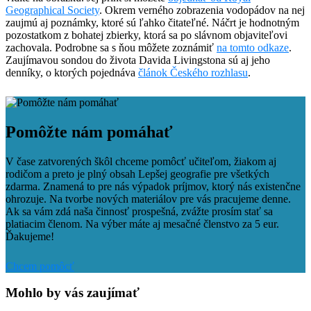
Geographical Society
. Okrem verného zobrazenia vodopádov na nej
zaujmú aj poznámky, ktoré sú ľahko čitateľné. Náčrt je hodnotným
pozostatkom z bohatej zbierky, ktorá sa po slávnom objaviteľovi
zachovala. Podrobne sa s ňou môžete zoznámiť
na tomto odkaze
.
Zaujímavou sondou do života Davida Livingstona sú aj jeho
denníky, o ktorých pojednáva
článok Českého rozhlasu
.
Facebook
Tweet
Linkedin
share
share
Pomôžte nám pomáhať
V čase zatvorených škôl chceme pomôcť učiteľom, žiakom aj
rodičom a preto je plný obsah Lepšej geografie pre všetkých
zdarma. Znamená to pre nás výpadok príjmov, ktorý nás existenčne
ohrozuje. Na tvorbe nových materiálov pre vás pracujeme denne.
Ak sa vám zdá naša činnosť prospešná, zvážte prosím stať sa
platiacim členom. Na výber máte aj mesačné členstvo za 5 eur.
Ďakujeme!
Chcem pomôcť
Mohlo by vás zaujímať