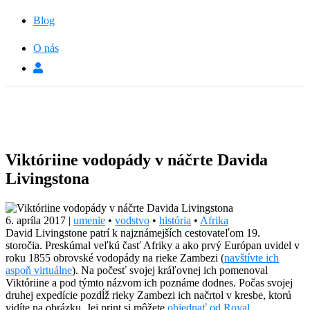
Blog
O nás
Viktóriine vodopády v náčrte Davida
Livingstona
6. apríla 2017
|
umenie
•
vodstvo
•
história
•
Afrika
David Livingstone patrí k najznámejších cestovateľom 19.
storočia. Preskúmal veľkú časť Afriky a ako prvý Európan uvidel v
roku 1855 obrovské vodopády na rieke Zambezi (
navštívte ich
aspoň virtuálne
). Na počesť svojej kráľovnej ich pomenoval
Viktóriine a pod týmto názvom ich poznáme dodnes. Počas svojej
druhej expedície pozdĺž rieky Zambezi ich načrtol v kresbe, ktorú
vidíte na obrázku. Jej print si môžete
objednať od Royal