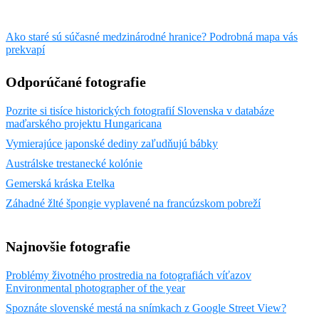
Ako staré sú súčasné medzinárodné hranice? Podrobná mapa vás
prekvapí
Odporúčané fotografie
Pozrite si tisíce historických fotografií Slovenska v databáze
maďarského projektu Hungaricana
Vymierajúce japonské dediny zaľudňujú bábky
Austrálske trestanecké kolónie
Gemerská kráska Etelka
Záhadné žlté špongie vyplavené na francúzskom pobreží
Najnovšie fotografie
Problémy životného prostredia na fotografiách víťazov
Environmental photographer of the year
Spoznáte slovenské mestá na snímkach z Google Street View?