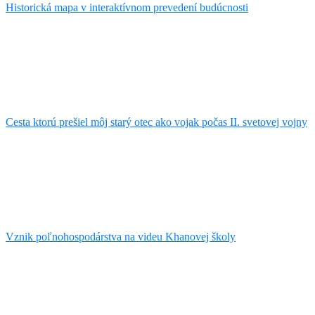
Historická mapa v interaktívnom prevedení budúcnosti
Cesta ktorú prešiel môj starý otec ako vojak počas II. svetovej vojny
Vznik poľnohospodárstva na videu Khanovej školy