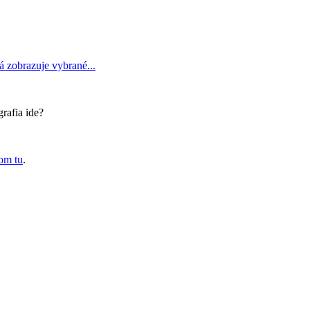
á zobrazuje vybrané...
rafia ide?
om tu
.