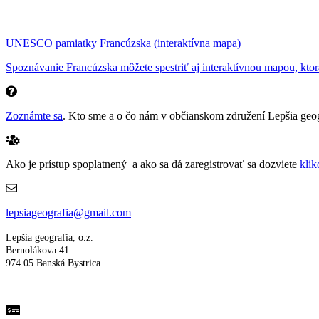
UNESCO pamiatky Francúzska (interaktívna mapa)
Spoznávanie Francúzska môžete spestriť aj interaktívnou mapou, ktor
Zoznámte sa
. Kto sme a o čo nám v občianskom združení Lepšia geog
Ako je prístup spoplatnený a ako sa dá zaregistrovať sa dozviete
klik
lepsiageografia@gmail.com
Lepšia geografia, o.z.
Bernolákova 41
974 05 Banská Bystrica