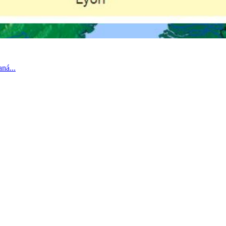
ná...