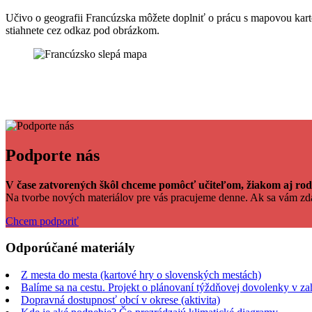
Učivo o geografii Francúzska môžete doplniť o prácu s mapovou kar
stiahnete cez odkaz pod obrázkom.
Facebook
Tweet
Linkedin
share
share
Podporte nás
V čase zatvorených škôl chceme pomôcť učiteľom, žiakom aj rodi
Na tvorbe nových materiálov pre vás pracujeme denne. Ak sa vám z
Chcem podporiť
Odporúčané materiály
Z mesta do mesta (kartové hry o slovenských mestách)
Balíme sa na cestu. Projekt o plánovaní týždňovej dovolenky v za
Dopravná dostupnosť obcí v okrese (aktivita)