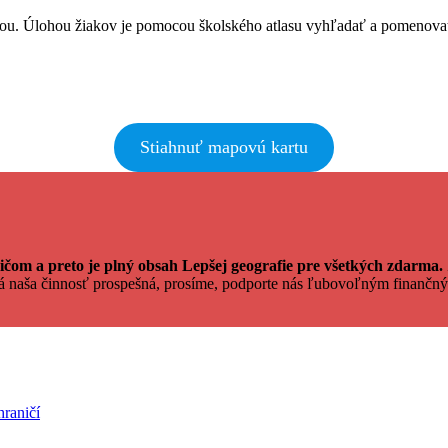
tou. Úlohou žiakov je pomocou školského atlasu vyhľadať a pomenova
Stiahnuť mapovú kartu
čom a preto je plný obsah Lepšej geografie pre všetkých zdarma.
dá naša činnosť prospešná, prosíme, podporte nás ľubovoľným finan
hraničí