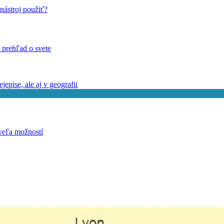
nástroj použiť?
 prehľad o svete
epise, ale aj v geografii
 veľa možností