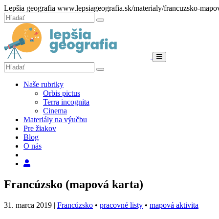
Hore
Lepšia geografia
www.lepsiageografia.sk/materialy/francuzsko-mapov
Zatvoriť
Hľadať:
Hľadať
Menu
Hľadať:
Hľadať
Naše rubriky
Orbis pictus
Terra incognita
Cinema
Materiály na výučbu
Pre žiakov
Blog
O nás
Hľadať
Francúzsko (mapová karta)
31. marca 2019
|
Francúzsko
•
pracovné listy
•
mapová aktivita