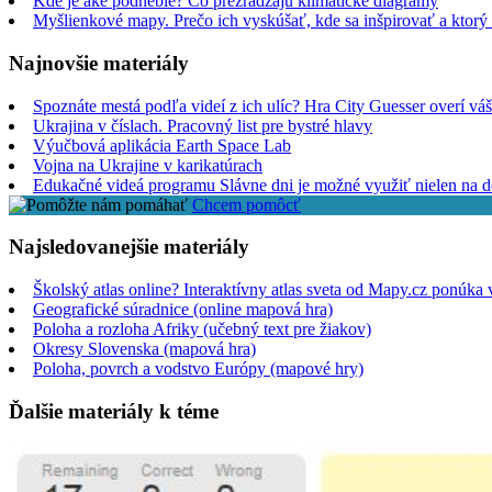
Kde je aké podnebie? Čo prezrádzajú klimatické diagramy
Myšlienkové mapy. Prečo ich vyskúšať, kde sa inšpirovať a ktorý 
Najnovšie materiály
Spoznáte mestá podľa videí z ich ulíc? Hra City Guesser overí váš
Ukrajina v číslach. Pracovný list pre bystré hlavy
Výučbová aplikácia Earth Space Lab
Vojna na Ukrajine v karikatúrach
Edukačné videá programu Slávne dni je možné využiť nielen na dej
Chcem pomôcť
Najsledovanejšie materiály
Školský atlas online? Interaktívny atlas sveta od Mapy.cz ponúka
Geografické súradnice (online mapová hra)
Poloha a rozloha Afriky (učebný text pre žiakov)
Okresy Slovenska (mapová hra)
Poloha, povrch a vodstvo Európy (mapové hry)
Ďalšie materiály k téme