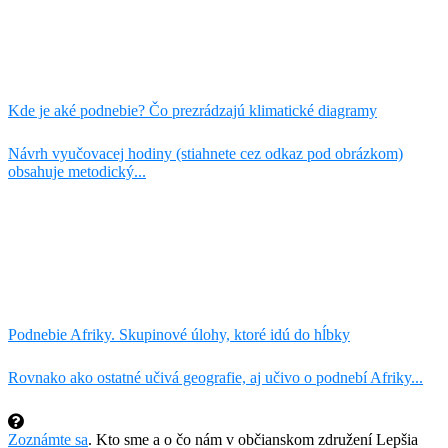
Kde je aké podnebie? Čo prezrádzajú klimatické diagramy
Návrh vyučovacej hodiny (stiahnete cez odkaz pod obrázkom)
obsahuje metodický...
Podnebie Afriky. Skupinové úlohy, ktoré idú do hĺbky
Rovnako ako ostatné učivá geografie, aj učivo o podnebí Afriky...
Zoznámte sa
. Kto sme a o čo nám v občianskom združení Lepšia