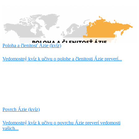
Poloha a členitosť Ázie (kvíz)
Vedomostný kvíz k učivu o polohe a členitosti Ázie preverí...
Povrch Ázie (kvíz)
Vedomostný kvíz k učivu o povrchu Ázie preverí vedomosti
vašich...