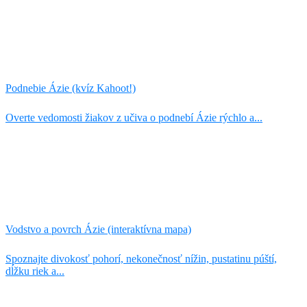
Podnebie Ázie (kvíz Kahoot!)
Overte vedomosti žiakov z učiva o podnebí Ázie rýchlo a...
Vodstvo a povrch Ázie (interaktívna mapa)
Spoznajte divokosť pohorí, nekonečnosť nížin, pustatinu púští,
dĺžku riek a...