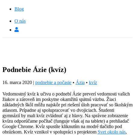
Blog
O nás
Podnebie Ázie (kvíz)
16. marca 2020
|
podnebie a počasie
•
Ázia
•
kvíz
Vedomostný kvíz k učivu o podnebí Ázie preverí vedomosti vašich
žiakov a zároveň im poskytne okamžitú spätnú väzbu. Žiaci
základných škôl môžu najskôr pri riešení úloh pracovať so školským
atlasom. Prípadne aj spolupracovať vo dvojiciach. Študenti
gymnázií by mali kvíz zvládnuť aj z hlavy. Na správne zobrazenie
kvízu odporúčame počítač (funguje však aj na tablete) a prehliadač
Google Chrome. Kvíz spustíte kliknutím na modré tlačidlo pod
obrázkom. Kvíz vznikol v spolupráci s projektom
Svet okolo nás
,