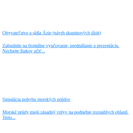
Obyvateľstvo a sídla Ázie (návrh skupinových úloh)
Zabudnite na frontálne vyučovanie, prednášanie a prezentáciu.
Nechajte žiakov učiť...
Simulácia pohybu morských prúdov
Morské prúdy majú zásadný vplyv na podnebie rozsiahlych oblastí.
Tieto...