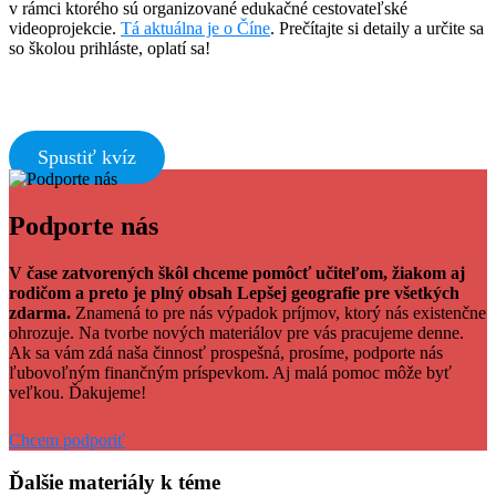
v rámci ktorého sú organizované edukačné cestovateľské
videoprojekcie.
Tá aktuálna je o Číne
. Prečítajte si detaily a určite sa
so školou prihláste, oplatí sa!
Spustiť kvíz
Facebook
Tweet
Linkedin
share
share
Podporte nás
V čase zatvorených škôl chceme pomôcť učiteľom, žiakom aj
rodičom a preto je plný obsah Lepšej geografie pre všetkých
zdarma.
Znamená to pre nás výpadok príjmov, ktorý nás existenčne
ohrozuje. Na tvorbe nových materiálov pre vás pracujeme denne.
Ak sa vám zdá naša činnosť prospešná, prosíme, podporte nás
ľubovoľným finančným príspevkom. Aj malá pomoc môže byť
veľkou. Ďakujeme!
Chcem podporiť
Ďalšie materiály k téme