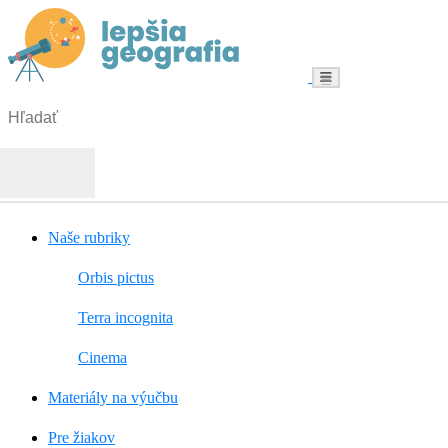
Menu
Hľadať:
Hľadať
Naše rubriky
Orbis pictus
Terra incognita
Cinema
Materiály na výučbu
Pre žiakov