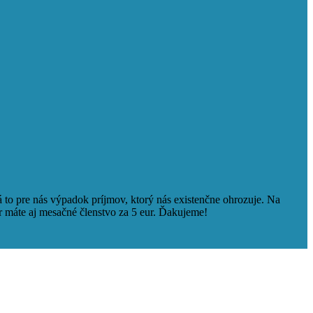
to pre nás výpadok príjmov, ktorý nás existenčne ohrozuje. Na
r máte aj mesačné členstvo za 5 eur. Ďakujeme!