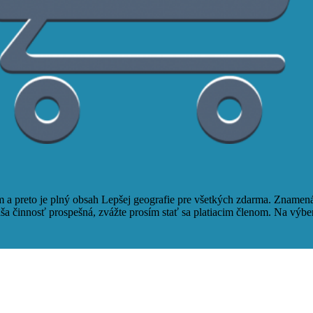
a preto je plný obsah Lepšej geografie pre všetkých zdarma. Znamená 
a činnosť prospešná, zvážte prosím stať sa platiacim členom. Na výbe