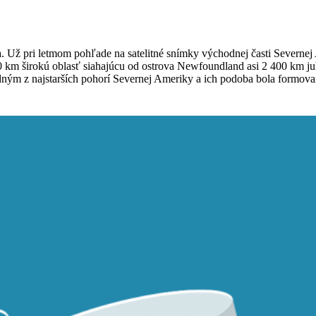
 Už pri letmom pohľade na satelitné snímky východnej časti Severne
80 km širokú oblasť siahajúcu od ostrova Newfoundland asi 2 400 km j
ným z najstarších pohorí Severnej Ameriky a ich podoba bola formovaná