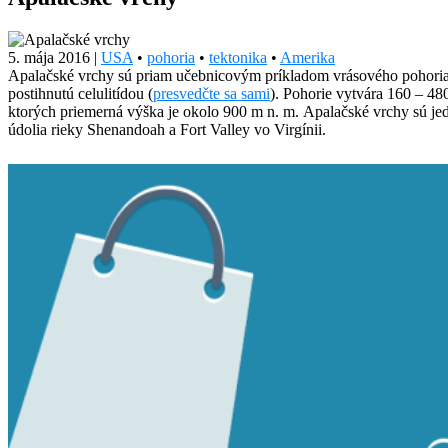
5. mája 2016
|
USA
•
pohoria
•
tektonika
•
Amerika
Apalačské vrchy sú priam učebnicovým príkladom vrásového pohoria.
postihnutú celulitídou (
presvedčte sa sami
). Pohorie vytvára 160 – 4
ktorých priemerná výška je okolo 900 m n. m. Apalačské vrchy sú jed
údolia rieky Shenandoah a Fort Valley vo Virgínii.
Facebook
Tweet
Linkedin
share
share