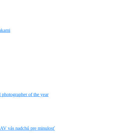
Inkami
 photographer of the year
 SAV vás nadchú pre minulosť