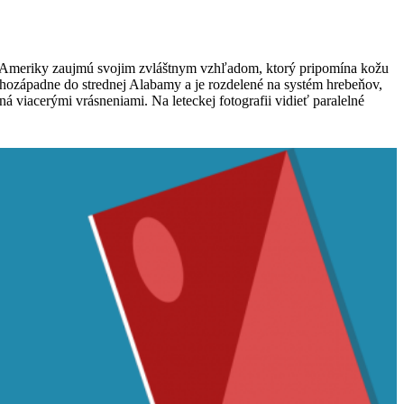
j Ameriky zaujmú svojim zvláštnym vzhľadom, ktorý pripomína kožu
uhozápadne do strednej Alabamy a je rozdelené na systém hrebeňov,
 viacerými vrásneniami. Na leteckej fotografii vidieť paralelné