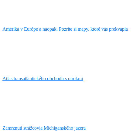
Amerika v Európe a naopak. Pozrite si mapy, ktoré vás prekvapia
Atlas transatlantického obchodu s otrokmi
Zamrznutí strážcovia Michiganského jazera