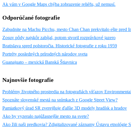
Ak vám v Google Maps chýba zobrazenie reliéfu, už nemusí.
Odporúčané fotografie
Zabudnite na Machu Picchu, mesto Chan Chan prekvitalo ešte pred 
Zosuv pôdy najskôr zabíjal, potom stvoril rozprávkové jazero
Bratislava spred polstoročia. Historické fotografie z roku 1959
Portréty posledných prírodných národov sveta
Guanajuato – mexická Banská Štiavnica
Najnovšie fotografie
Problémy životného prostredia na fotografiách víťazov Environmental
Spoznáte slovenské mestá na snímkach z Google Street View?
Pamiatkový úrad SR zverejňuje ďalšie 3D modely hradísk a hradov
Ako by vyzeralo najúžasnejšie mesto na svete?
Ako žili naši predkovia? Zdigitalizované záznamy Ústavu etnológie