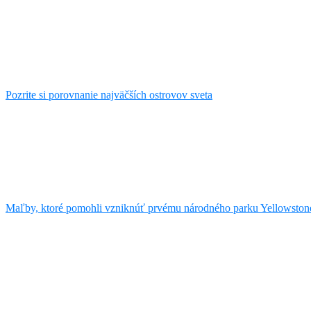
Pozrite si porovnanie najväčších ostrovov sveta
Maľby, ktoré pomohli vzniknúť prvému národného parku Yellowston