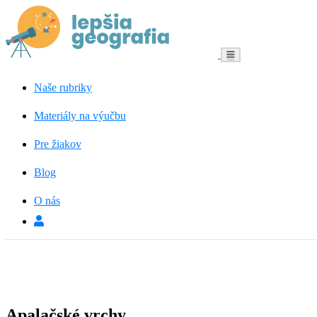
Menu
Naše rubriky
Materiály na výučbu
Pre žiakov
Blog
O nás
Apalačské vrchy