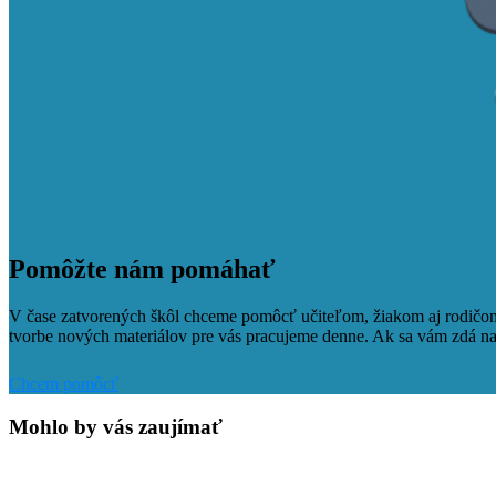
Pomôžte nám pomáhať
V čase zatvorených škôl chceme pomôcť učiteľom, žiakom aj rodičom 
tvorbe nových materiálov pre vás pracujeme denne. Ak sa vám zdá naš
Chcem pomôcť
Mohlo by vás zaujímať