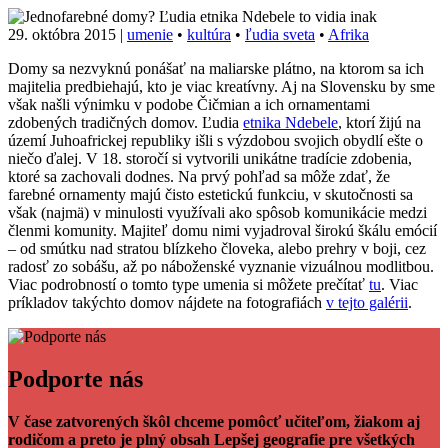
29. októbra 2015
|
umenie
•
kultúra
•
ľudia sveta
•
Afrika
Domy sa nezvyknú ponášať na maliarske plátno, na ktorom sa ich
majitelia predbiehajú, kto je viac kreatívny. Aj na Slovensku by sme
však našli výnimku v podobe Čičmian a ich ornamentami
zdobených tradičných domov. Ľudia
etnika Ndebele
, ktorí žijú na
území Juhoafrickej republiky išli s výzdobou svojich obydlí ešte o
niečo ďalej. V 18. storočí si vytvorili unikátne tradície zdobenia,
ktoré sa zachovali dodnes. Na prvý pohľad sa môže zdať, že
farebné ornamenty majú čisto estetickú funkciu, v skutočnosti sa
však (najmä) v minulosti využívali ako spôsob komunikácie medzi
členmi komunity. Majiteľ domu nimi vyjadroval širokú škálu emócií
– od smútku nad stratou blízkeho človeka, alebo prehry v boji, cez
radosť zo sobášu, až po náboženské vyznanie vizuálnou modlitbou.
Viac podrobností o tomto type umenia si môžete prečítať
tu
. Viac
príkladov takýchto domov nájdete na fotografiách
v tejto galérii
.
Facebook
Tweet
Linkedin
share
share
Podporte nás
V čase zatvorených škôl chceme pomôcť učiteľom, žiakom aj
rodičom a preto je plný obsah Lepšej geografie pre všetkých