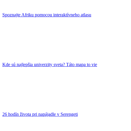
Spoznajte Afriku pomocou interaktívneho atlasu
Kde sú najlepšia univerzity sveta? Táto mapa to vie
26 hodín života pri napájadle v Serengeti