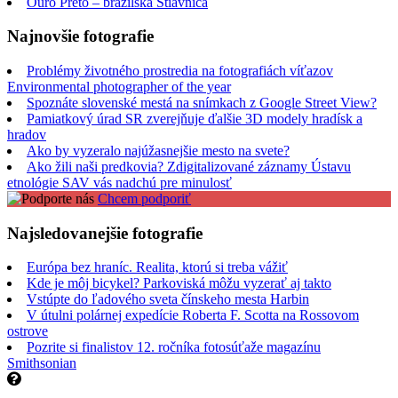
Ouro Preto – brazílska Štiavnica
Najnovšie fotografie
Problémy životného prostredia na fotografiách víťazov
Environmental photographer of the year
Spoznáte slovenské mestá na snímkach z Google Street View?
Pamiatkový úrad SR zverejňuje ďalšie 3D modely hradísk a
hradov
Ako by vyzeralo najúžasnejšie mesto na svete?
Ako žili naši predkovia? Zdigitalizované záznamy Ústavu
etnológie SAV vás nadchú pre minulosť
Chcem podporiť
Najsledovanejšie fotografie
Európa bez hraníc. Realita, ktorú si treba vážiť
Kde je môj bicykel? Parkoviská môžu vyzerať aj takto
Vstúpte do ľadového sveta čínskeho mesta Harbin
V útulni polárnej expedície Roberta F. Scotta na Rossovom
ostrove
Pozrite si finalistov 12. ročníka fotosúťaže magazínu
Smithsonian