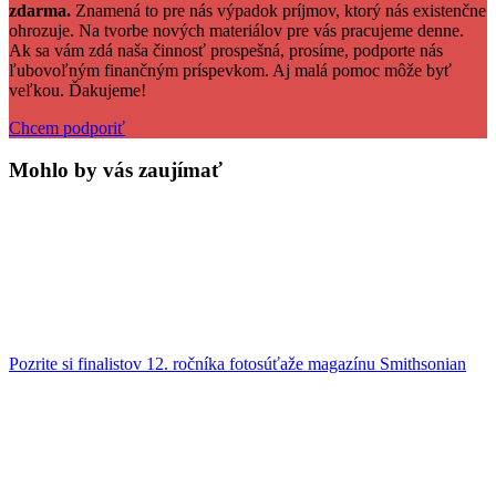
zdarma.
Znamená to pre nás výpadok príjmov, ktorý nás existenčne
ohrozuje. Na tvorbe nových materiálov pre vás pracujeme denne.
Ak sa vám zdá naša činnosť prospešná, prosíme, podporte nás
ľubovoľným finančným príspevkom. Aj malá pomoc môže byť
veľkou. Ďakujeme!
Chcem podporiť
Mohlo by vás zaujímať
Pozrite si finalistov 12. ročníka fotosúťaže magazínu Smithsonian