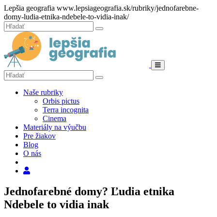
Hore
Lepšia geografia
www.lepsiageografia.sk/rubriky/jednofarebne-
domy-ludia-etnika-ndebele-to-vidia-inak/
Zatvoriť
Hľadať:
Hľadať
Menu
Hľadať:
Hľadať
Naše rubriky
Orbis pictus
Terra incognita
Cinema
Materiály na výučbu
Pre žiakov
Blog
O nás
Hľadať
Jednofarebné domy? Ľudia etnika
Ndebele to vidia inak