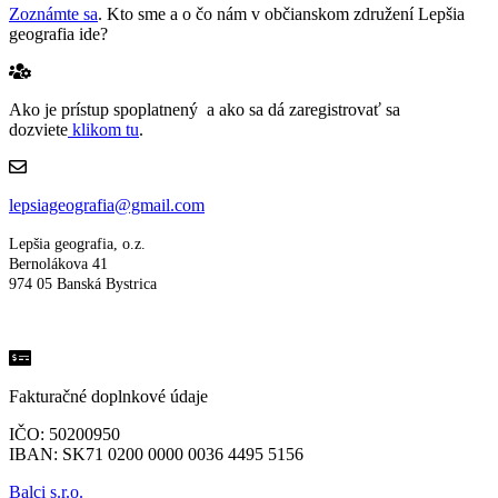
Zoznámte sa
. Kto sme a o čo nám v občianskom združení Lepšia
geografia ide?
Ako je prístup spoplatnený a ako sa dá zaregistrovať sa
dozviete
klikom tu
.
lepsiageografia@gmail.com
Lepšia geografia, o.z.
Bernolákova 41
974 05 Banská Bystrica
Fakturačné doplnkové údaje
IČO: 50200950
IBAN: SK71 0200 0000 0036 4495 5156
Balci s.r.o.