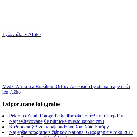
Lyžovačka v Afrike
Medzi Afrikou a Brazíliou. Ostrov Ascension by ste na mape našli
len ťažko
Odporúčané fotografie
Peklo na Zemi. Fotografie kalifornského požiaru Camp Fire
Najnavštevovanejšie pútnické miesto katolicizmu
Každodenný život v najchudobnejšom štáte Európy
Najlepšie fotografie z článkov National Geographic v roku 2017