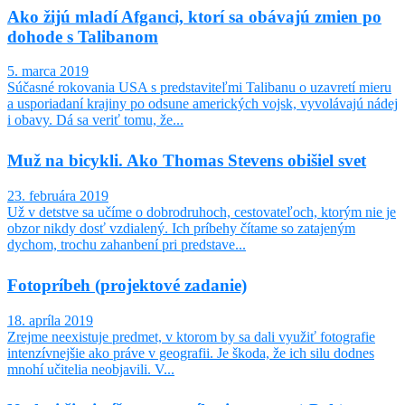
Ako žijú mladí Afganci, ktorí sa obávajú zmien po
dohode s Talibanom
5. marca 2019
Súčasné rokovania USA s predstaviteľmi Talibanu o uzavretí mieru
a usporiadaní krajiny po odsune amerických vojsk, vyvolávajú nádej
i obavy. Dá sa veriť tomu, že...
Muž na bicykli. Ako Thomas Stevens obišiel svet
23. februára 2019
Už v detstve sa učíme o dobrodruhoch, cestovateľoch, ktorým nie je
obzor nikdy dosť vzdialený. Ich príbehy čítame so zatajeným
dychom, trochu zahanbení pri predstave...
Fotopríbeh (projektové zadanie)
18. apríla 2019
Zrejme neexistuje predmet, v ktorom by sa dali využiť fotografie
intenzívnejšie ako práve v geografii. Je škoda, že ich silu dodnes
mnohí učitelia neobjavili. V...