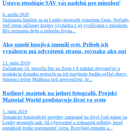
Ústavu etnológie SAV vás nadchú pre minulosť
6. apríla 2020
Skúmaniu histórie sa na Lepšej geografii venujeme často. Nečudo,
veď obraz súčasnej krajiny vychádza z jej využívania v minulosti.
Bez poznania dejín a spôsobu života...
Ako umelé hnojivá zmenili svet. Príbeh ich
vynálezcu má odvrátenú stranu, rovnako ako oni
13. mája 2019
Začiatkom 19. storočia žilo na Zemi 1,6 miliárd obyvateľov a
produkcia dostatku potravín na ich nasýtenie budila veľké obavy.
Stúpenci teórie Malthusa boli presvedčení, že...
Rodinný majetok na jednej fotografii. Projekt
Material World predstavuje život vo svete
5. mája 2019
Tematické fotografické projekty zamerané na život ľudí máme na
Lepšej geografii radi. Sú výpovedné a zobrazujú príbehy, ktoré
pomáhajú lepšie porozumieť svetu. Rozvíjajú empatiu a...