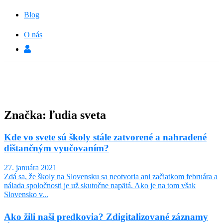
Blog
O nás
Značka: ľudia sveta
Kde vo svete sú školy stále zatvorené a nahradené
dištančným vyučovaním?
27. januára 2021
Zdá sa, že školy na Slovensku sa neotvoria ani začiatkom februára a
nálada spoločnosti je už skutočne napätá. Ako je na tom však
Slovensko v...
Ako žili naši predkovia? Zdigitalizované záznamy