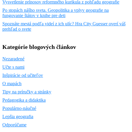
Vysvetlenie prínosov reformného kurikula z pohľadu geografie
Po stopách nášho sveta. Geopolitika a vplyv geografie na
fungovanie štátov v knihe pre deti
Spoznáte mestá podľa videí z ich ulíc? Hra City Guesser overí váš
prehľad o svete
Kategórie blogových článkov
Nezaradené
Učte s nami
Inšpirácie od učiteľov
O mapách
Tipy na príručky a stránky
Pedagogika a didaktika
Populárno-náučné
Lepšia geografia
Odporúčame