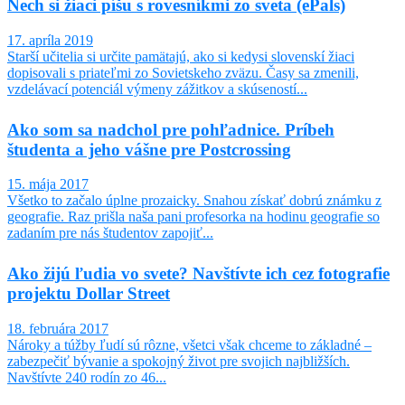
Nech si žiaci píšu s rovesníkmi zo sveta (ePals)
17. apríla 2019
Starší učitelia si určite pamätajú, ako si kedysi slovenskí žiaci
dopisovali s priateľmi zo Sovietskeho zväzu. Časy sa zmenili,
vzdelávací potenciál výmeny zážitkov a skúseností...
Ako som sa nadchol pre pohľadnice. Príbeh
študenta a jeho vášne pre Postcrossing
15. mája 2017
Všetko to začalo úplne prozaicky. Snahou získať dobrú známku z
geografie. Raz prišla naša pani profesorka na hodinu geografie so
zadaním pre nás študentov zapojiť...
Ako žijú ľudia vo svete? Navštívte ich cez fotografie
projektu Dollar Street
18. februára 2017
Nároky a túžby ľudí sú rôzne, všetci však chceme to základné –
zabezpečiť bývanie a spokojný život pre svojich najbližších.
Navštívte 240 rodín zo 46...