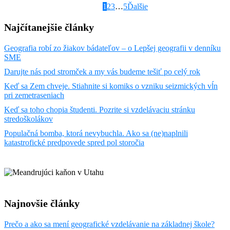
Page
Page
Page
Page
1
2
3
…
5
Ďalšie
Najčítanejšie články
Geografia robí zo žiakov bádateľov – o Lepšej geografii v denníku
SME
Darujte nás pod stromček a my vás budeme tešiť po celý rok
Keď sa Zem chveje. Stiahnite si komiks o vzniku seizmických vĺn
pri zemetraseniach
Keď sa toho chopia študenti. Pozrite si vzdelávaciu stránku
stredoškolákov
Populačná bomba, ktorá nevybuchla. Ako sa (ne)naplnili
katastrofické predpovede spred pol storočia
Najnovšie články
Prečo a ako sa mení geografické vzdelávanie na základnej škole?