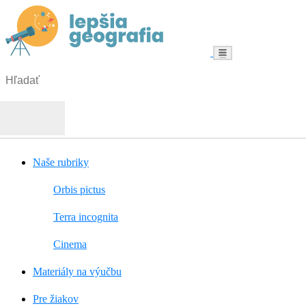
Menu
Hľadať:
Hľadať
Naše rubriky
Orbis pictus
Terra incognita
Cinema
Materiály na výučbu
Pre žiakov