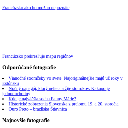
Francúzsko ako ho možno nepoznáte
Francúzsko prekresľuje mapu regiónov
Odporúčané fotografie
Vianočné stromčeky vo svete. Najoriginálnejšie majú už roky v
Estónsku
Nočný papagáj, ktorý nelieta a žije sto rokov. Kakapo je
jednoducho iný
Kde je najväčšia socha Panny Márie?
Historické zobrazenia Slovenska z prelomu 19. a 20. storočia
Ouro Preto – brazílska Štiavnica
Najnovšie fotografie