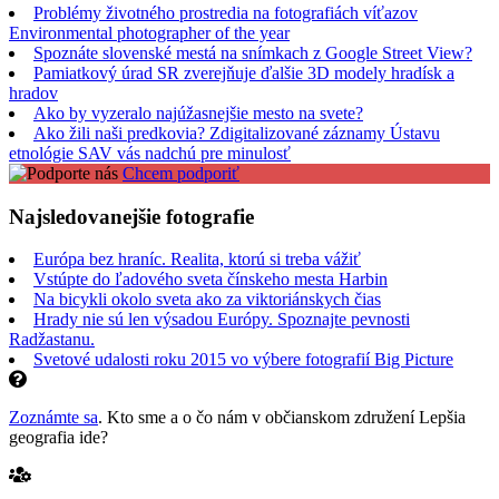
Problémy životného prostredia na fotografiách víťazov
Environmental photographer of the year
Spoznáte slovenské mestá na snímkach z Google Street View?
Pamiatkový úrad SR zverejňuje ďalšie 3D modely hradísk a
hradov
Ako by vyzeralo najúžasnejšie mesto na svete?
Ako žili naši predkovia? Zdigitalizované záznamy Ústavu
etnológie SAV vás nadchú pre minulosť
Chcem podporiť
Najsledovanejšie fotografie
Európa bez hraníc. Realita, ktorú si treba vážiť
Vstúpte do ľadového sveta čínskeho mesta Harbin
Na bicykli okolo sveta ako za viktoriánskych čias
Hrady nie sú len výsadou Európy. Spoznajte pevnosti
Radžastanu.
Svetové udalosti roku 2015 vo výbere fotografií Big Picture
Zoznámte sa
. Kto sme a o čo nám v občianskom združení Lepšia
geografia ide?