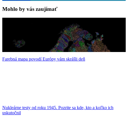
Mohlo by vás zaujímať
Farebná mapa povodí Európy vám skrášli deň
Nukleárne testy od roku 1945. Pozrite sa kde, kto a koľko ich
uskutočnil