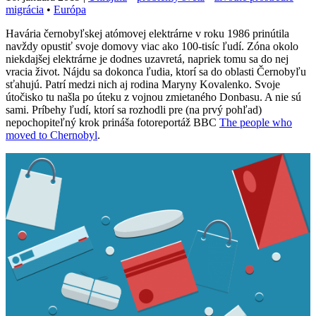
migrácia
•
Európa
Havária černobyľskej atómovej elektrárne v roku 1986 prinútila
navždy opustiť svoje domovy viac ako 100-tisíc ľudí. Zóna okolo
niekdajšej elektrárne je dodnes uzavretá, napriek tomu sa do nej
vracia život. Nájdu sa dokonca ľudia, ktorí sa do oblasti Černobyľu
sťahujú. Patrí medzi nich aj rodina Maryny Kovalenko. Svoje
útočisko tu našla po úteku z vojnou zmietaného Donbasu. A nie sú
sami. Príbehy ľudí, ktorí sa rozhodli pre (na prvý pohľad)
nepochopiteľný krok prináša fotoreportáž BBC
The people who
moved to Chernobyl
.
Facebook
Tweet
Linkedin
share
share