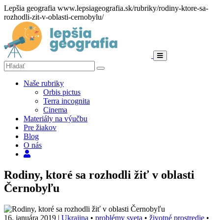
Lepšia geografia
www.lepsiageografia.sk/rubriky/rodiny-ktore-sa-
rozhodli-zit-v-oblasti-cernobylu/
Menu
Hľadať:
Hľadať
Naše rubriky
Orbis pictus
Terra incognita
Cinema
Materiály na výučbu
Pre žiakov
Blog
O nás
Hľadať
Rodiny, ktoré sa rozhodli žiť v oblasti
Černobyľu
16. januára 2019
|
Ukrajina
•
problémy sveta
•
životné prostredie
•