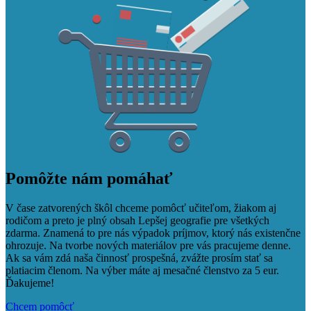
Pomôžte nám pomáhať
V čase zatvorených škôl chceme pomôcť učiteľom, žiakom aj
rodičom a preto je plný obsah Lepšej geografie pre všetkých
zdarma. Znamená to pre nás výpadok príjmov, ktorý nás existenčne
ohrozuje. Na tvorbe nových materiálov pre vás pracujeme denne.
Ak sa vám zdá naša činnosť prospešná, zvážte prosím stať sa
platiacim členom. Na výber máte aj mesačné členstvo za 5 eur.
Ďakujeme!
Chcem pomôcť