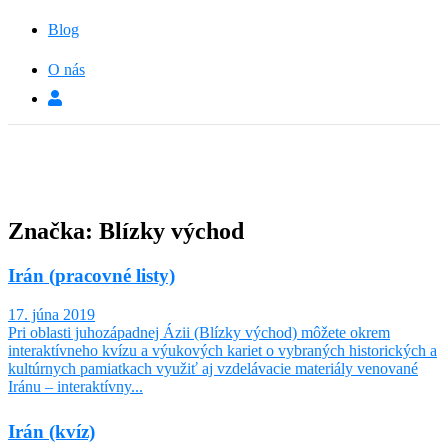
Blog
O nás
Značka: Blízky východ
Irán (pracovné listy)
17. júna 2019
Pri oblasti juhozápadnej Ázii (Blízky východ) môžete okrem
interaktívneho kvízu a výukových kariet o vybraných historických a
kultúrnych pamiatkach využiť aj vzdelávacie materiály venované
Iránu – interaktívny...
Irán (kvíz)