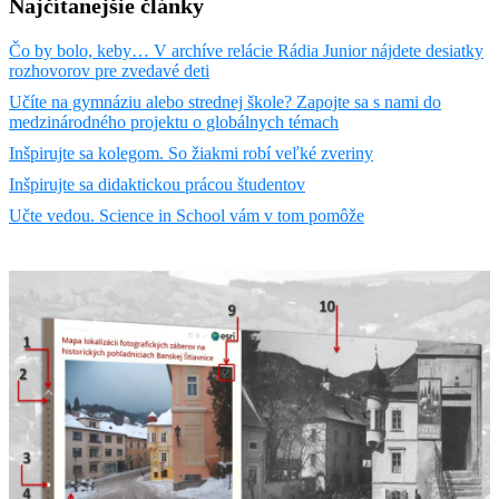
Najčítanejšie články
Čo by bolo, keby… V archíve relácie Rádia Junior nájdete desiatky
rozhovorov pre zvedavé deti
Učíte na gymnáziu alebo strednej škole? Zapojte sa s nami do
medzinárodného projektu o globálnych témach
Inšpirujte sa kolegom. So žiakmi robí veľké zveriny
Inšpirujte sa didaktickou prácou študentov
Učte vedou. Science in School vám v tom pomôže