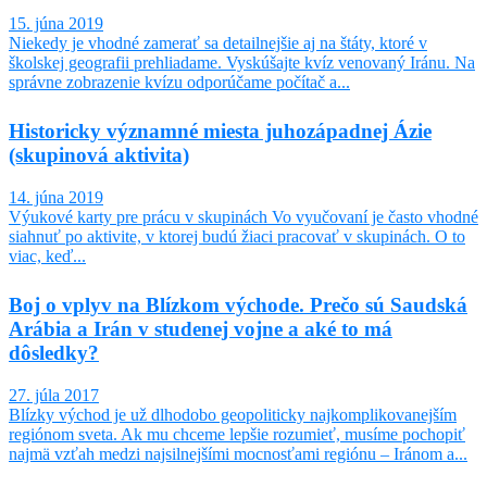
15. júna 2019
Niekedy je vhodné zamerať sa detailnejšie aj na štáty, ktoré v
školskej geografii prehliadame. Vyskúšajte kvíz venovaný Iránu. Na
správne zobrazenie kvízu odporúčame počítač a...
Historicky významné miesta juhozápadnej Ázie
(skupinová aktivita)
14. júna 2019
Výukové karty pre prácu v skupinách Vo vyučovaní je často vhodné
siahnuť po aktivite, v ktorej budú žiaci pracovať v skupinách. O to
viac, keď...
Boj o vplyv na Blízkom východe. Prečo sú Saudská
Arábia a Irán v studenej vojne a aké to má
dôsledky?
27. júla 2017
Blízky východ je už dlhodobo geopoliticky najkomplikovanejším
regiónom sveta. Ak mu chceme lepšie rozumieť, musíme pochopiť
najmä vzťah medzi najsilnejšími mocnosťami regiónu – Iránom a...