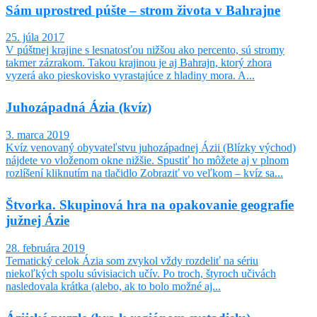
Sám uprostred púšte – strom života v Bahrajne
25. júla 2017
V púštnej krajine s lesnatosťou nižšou ako percento, sú stromy
takmer zázrakom. Takou krajinou je aj Bahrajn, ktorý zhora
vyzerá ako pieskovisko vyrastajúce z hladiny mora. A...
Juhozápadná Ázia (kvíz)
3. marca 2019
Kvíz venovaný obyvateľstvu juhozápadnej Ázii (Blízky východ)
nájdete vo vloženom okne nižšie. Spustiť ho môžete aj v plnom
rozlíšení kliknutím na tlačidlo Zobraziť vo veľkom – kvíz sa...
Štvorka. Skupinová hra na opakovanie geografie
južnej Ázie
28. februára 2019
Tematický celok Ázia som zvykol vždy rozdeliť na sériu
niekoľkých spolu súvisiacich učív. Po troch, štyroch učivách
nasledovala krátka (alebo, ak to bolo možné aj...