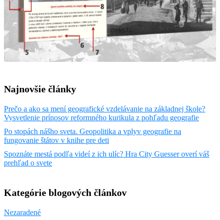
Najnovšie články
Prečo a ako sa mení geografické vzdelávanie na základnej škole?
Vysvetlenie prínosov reformného kurikula z pohľadu geografie
Po stopách nášho sveta. Geopolitika a vplyv geografie na
fungovanie štátov v knihe pre deti
Spoznáte mestá podľa videí z ich ulíc? Hra City Guesser overí váš
prehľad o svete
Kategórie blogových článkov
Nezaradené