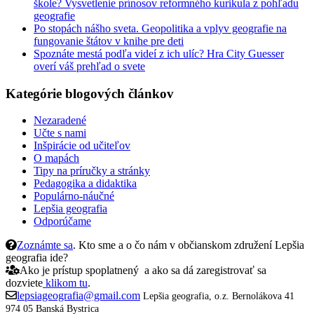
škole? Vysvetlenie prínosov reformného kurikula z pohľadu
geografie
Po stopách nášho sveta. Geopolitika a vplyv geografie na
fungovanie štátov v knihe pre deti
Spoznáte mestá podľa videí z ich ulíc? Hra City Guesser
overí váš prehľad o svete
Kategórie blogových článkov
Nezaradené
Učte s nami
Inšpirácie od učiteľov
O mapách
Tipy na príručky a stránky
Pedagogika a didaktika
Populárno-náučné
Lepšia geografia
Odporúčame
Zoznámte sa
. Kto sme a o čo nám v občianskom združení Lepšia
geografia ide?
Ako je prístup spoplatnený a ako sa dá zaregistrovať sa
dozviete
klikom tu
.
lepsiageografia@gmail.com
Lepšia geografia, o.z.
Bernolákova 41
974 05 Banská Bystrica