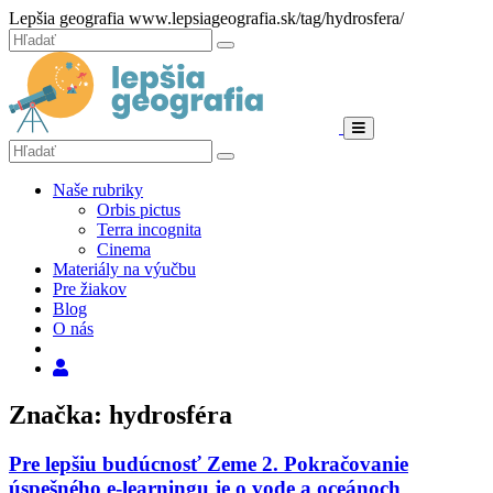
Hore
Lepšia geografia
www.lepsiageografia.sk/tag/hydrosfera/
Zatvoriť
Hľadať:
Hľadať
Menu
Hľadať:
Hľadať
Naše rubriky
Orbis pictus
Terra incognita
Cinema
Materiály na výučbu
Pre žiakov
Blog
O nás
Hľadať
Značka: hydrosféra
Pre lepšiu budúcnosť Zeme 2. Pokračovanie
úspešného e-learningu je o vode a oceánoch