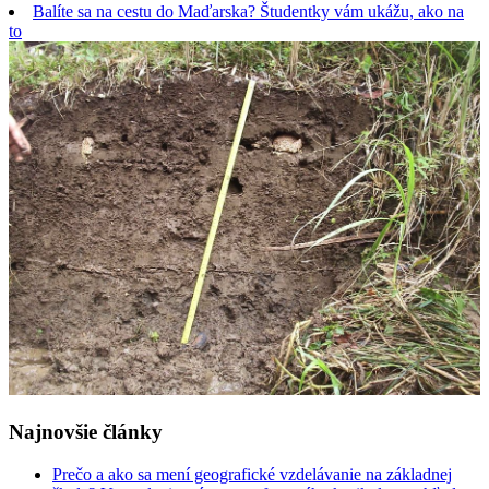
Balíte sa na cestu do Maďarska? Študentky vám ukážu, ako na
to
Najnovšie články
Prečo a ako sa mení geografické vzdelávanie na základnej