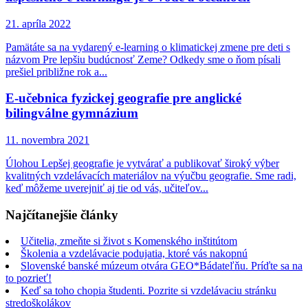
21. apríla 2022
Pamätáte sa na vydarený e-learning o klimatickej zmene pre deti s
názvom Pre lepšiu budúcnosť Zeme? Odkedy sme o ňom písali
prešiel približne rok a...
E-učebnica fyzickej geografie pre anglické
bilingválne gymnázium
11. novembra 2021
Úlohou Lepšej geografie je vytvárať a publikovať široký výber
kvalitných vzdelávacích materiálov na výučbu geografie. Sme radi,
keď môžeme uverejniť aj tie od vás, učiteľov...
Najčítanejšie články
Učitelia, zmeňte si život s Komenského inštitútom
Školenia a vzdelávacie podujatia, ktoré vás nakopnú
Slovenské banské múzeum otvára GEO*Bádateľňu. Príďte sa na
to pozrieť!
Keď sa toho chopia študenti. Pozrite si vzdelávaciu stránku
stredoškolákov