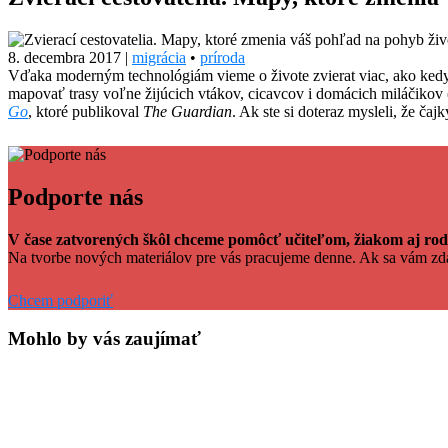
8. decembra 2017
|
migrácia
•
príroda
Vďaka moderným technológiám vieme o živote zvierat viac, ako ked
mapovať trasy voľne žijúcich vtákov, cicavcov i domácich miláčikov 
Go
, ktoré publikoval
The Guardian
. Ak ste si doteraz mysleli, že ča
Facebook
Tweet
Linkedin
share
share
Podporte nás
V čase zatvorených škôl chceme pomôcť učiteľom, žiakom aj rodi
Na tvorbe nových materiálov pre vás pracujeme denne. Ak sa vám z
Chcem podporiť
Mohlo by vás zaujímať