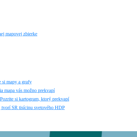
lnej mapovej zbierke
te si mapy a grafy
cia mapa vás možno prekvapí
ozrite si kartogram, ktorý prekvapí
j tvorí SR tisícinu svetového HDP