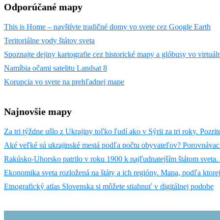
Odporúčané mapy
This is Home – navštívte tradičné domy vo svete cez Google Earth
Teritoriálne vody štátov sveta
Spoznajte dejiny kartografie cez historické mapy a glóbusy vo virtuá
Namíbia očami satelitu Landsat 8
Korupcia vo svete na prehľadnej mape
Najnovšie mapy
Za tri týždne ušlo z Ukrajiny toľko ľudí ako v Sýrii za tri roky. Pozri
Aké veľké sú ukrajinské mestá podľa počtu obyvateľov? Porovnáva
Rakúsko-Uhorsko patrilo v roku 1900 k najľudnatejším štátom sveta. P
Ekonomika sveta rozložená na štáty a ich regióny. Mapa, podľa ktore
Etnografický atlas Slovenska si môžete stiahnuť v digitálnej podobe