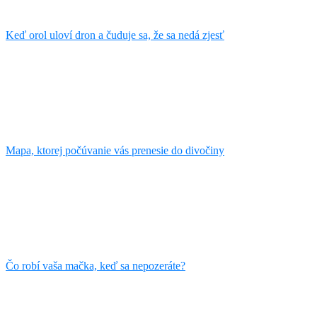
Keď orol uloví dron a čuduje sa, že sa nedá zjesť
Mapa, ktorej počúvanie vás prenesie do divočiny
Čo robí vaša mačka, keď sa nepozeráte?