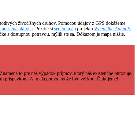
ednotlivých živočíšnych druhov. Pomocou údajov z GPS dokážeme
amostatná aktivita
. Pozrite si
sedem máp
projektu
Where the Animals
vičke s dostupnou potravou, mýlili ste sa. Dôkazom je mapa nižšie.
Znamená to pre nás výpadok príjmov, ktorý nás existenčne ohrozuje.
čným príspevkom. Aj malá pomoc môže byť veľkou. Ďakujeme!