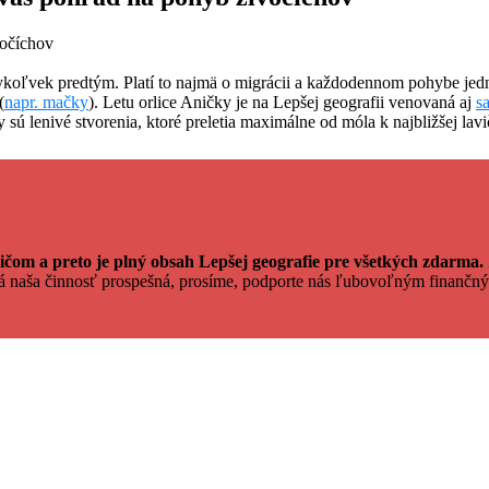
ykoľvek predtým. Platí to najmä o migrácii a každodennom pohybe j
(
napr. mačky
). Letu orlice Aničky je na Lepšej geografii venovaná aj
s
jky sú lenivé stvorenia, ktoré preletia maximálne od móla k najbližšej la
čom a preto je plný obsah Lepšej geografie pre všetkých zdarma.
dá naša činnosť prospešná, prosíme, podporte nás ľubovoľným finan