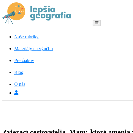
Menu
Naše rubriky
Materiály na výučbu
Pre žiakov
Blog
O nás
Zvierací cestovatelia. Mapy, ktoré zmenia