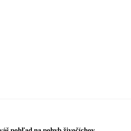
 váš pohľad na pohyb živočíchov