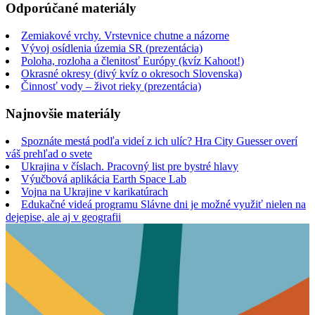
Odporúčané materiály
Zemiakové vrchy. Vrstevnice chutne a názorne
Vývoj osídlenia územia SR (prezentácia)
Poloha, rozloha a členitosť Európy (kvíz Kahoot!)
Okrasné okresy (divý kvíz o okresoch Slovenska)
Činnosť vody – život rieky (prezentácia)
Najnovšie materiály
Spoznáte mestá podľa videí z ich ulíc? Hra City Guesser overí
váš prehľad o svete
Ukrajina v číslach. Pracovný list pre bystré hlavy
Výučbová aplikácia Earth Space Lab
Vojna na Ukrajine v karikatúrach
Edukačné videá programu Slávne dni je možné využiť nielen na
dejepise, ale aj v geografii