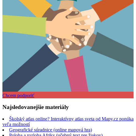
Chcem podporiť
Najsledovanejšie materiály
Školský atlas online? Interaktívny atlas sveta od Mapy.cz ponúka
veľa možností
Geografické súradnice (online mapová hra)
Poloha a rozloha Afriky (učebný text pre žiakov)