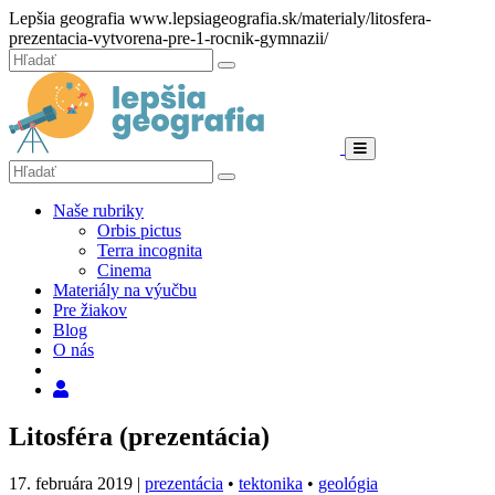
Hore
Lepšia geografia
www.lepsiageografia.sk/materialy/litosfera-
prezentacia-vytvorena-pre-1-rocnik-gymnazii/
Zatvoriť
Hľadať:
Hľadať
Menu
Hľadať:
Hľadať
Naše rubriky
Orbis pictus
Terra incognita
Cinema
Materiály na výučbu
Pre žiakov
Blog
O nás
Hľadať
Litosféra (prezentácia)
17. februára 2019
|
prezentácia
•
tektonika
•
geológia