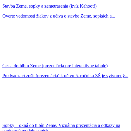
Stavba Zeme, sopky a zemetrasenia (kvíz Kahoot!)
Overte vedomosti žiakov z učiva o stavbe Zeme, sopkách a...
Cesta do hlbín Zeme (prezentácia pre interaktívne tabule)
Predvádzací zošit (prezentácia) k učivu 5. ročníka ZŠ je vytvorený...
Sopky – okná do hlbín Zeme. Vizuálna prezentácia a odkazy na
papierové modely sopiek