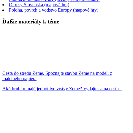
Okresy Slovenska (mapová hra)
Poloha, povrch a vodstvo Európy (mapové hry)
Ďalšie materiály k téme
Cesta do stredu Zeme. Spoznajte stavbu Zeme na modeli z
toaletného papiera
Akú hrúbku majú jednotlivé vrstvy Zeme? Vydajte sa na cestu...