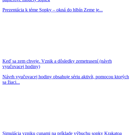
Prezentácia k téme Sopky – okná do hlbín Zeme je...
Keď sa zem chveje. Vznik a dôsledky zemetrasení (návrh
vyučovacej hodiny)
Návrh vyučovacej hodiny obsahuje sériu aktivít, pomocou ktorých
sa žiaci...
Simulácia vzniku cunami na príklade výbuchu sopky Krakatoa