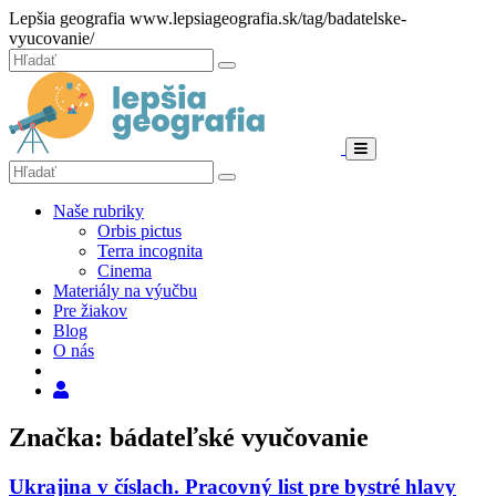
Hore
Lepšia geografia
www.lepsiageografia.sk/tag/badatelske-
vyucovanie/
Zatvoriť
Hľadať:
Hľadať
Menu
Hľadať:
Hľadať
Naše rubriky
Orbis pictus
Terra incognita
Cinema
Materiály na výučbu
Pre žiakov
Blog
O nás
Hľadať
Značka: bádateľské vyučovanie
Ukrajina v číslach. Pracovný list pre bystré hlavy