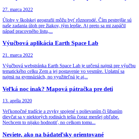
27. marca 2022
Úlohy v školskej geografii môžu byť rôznorodé. Čím pestrejšie sú
naše zadania úloh pre žiakov, tým lepšie. Aj preto sa mi zapáčil
nápad pracovného listu,...
Výučbová aplikácia Earth Space Lab
21. marca 2022
Výučbová webstránka Earth Space Lab je určená najmä pre výučbu
tematického celku Zem a jej postavenie vo vesmíre. Uplatní sa
najmä na gymnáziách, no využiteľná je aj...
Veľká noc inak? Mapová pátračka pre deti
13. apríla 2020
Veľkonočné tradície a zvyky spojené s polievaním či šibaním
dievčat sa v niektorých rodinách tešia čoraz menšej obľube.
Nechcem to nijako hodnotiť, no celkom tomu...
Neviete, ako na bádateľsky orientované