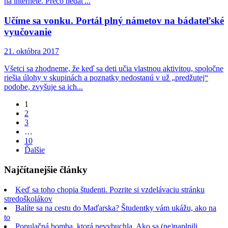
na internete. Prečo nedať...
Učíme sa vonku. Portál plný námetov na bádateľské
vyučovanie
21. októbra 2017
Všetci sa zhodneme, že keď sa deti učia vlastnou aktivitou, spoločne
riešia úlohy v skupinách a poznatky nedostanú v už „predžutej“
podobe, zvyšuje sa ich...
Page
1
Page
2
Page
3
…
Page
10
Ďalšie
Najčítanejšie články
Keď sa toho chopia študenti. Pozrite si vzdelávaciu stránku
stredoškolákov
Balíte sa na cestu do Maďarska? Študentky vám ukážu, ako na
to
Populačná bomba, ktorá nevybuchla. Ako sa (ne)naplnili