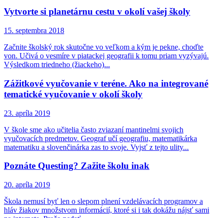
Vytvorte si planetárnu cestu v okolí vašej školy
15. septembra 2018
Začnite školský rok skutočne vo veľkom a kým je pekne, choďte
von. Učivá o vesmíre v piatackej geografii k tomu priam vyzývajú.
Výsledkom triedneho (žiackeho)...
Zážitkové vyučovanie v teréne. Ako na integrované
tematické vyučovanie v okolí školy
23. apríla 2019
V škole sme ako učitelia často zviazaní mantinelmi svojich
vyučovacích predmetov. Geograf učí geografiu, matematikárka
matematiku a slovenčinárka zas to svoje. Vyjsť z tejto ulity...
Poznáte Questing? Zažite školu inak
20. apríla 2019
Škola nemusí byť len o slepom plnení vzdelávacích programov a
hláv žiakov množstvom informácií, ktoré si i tak dokážu nájsť sami