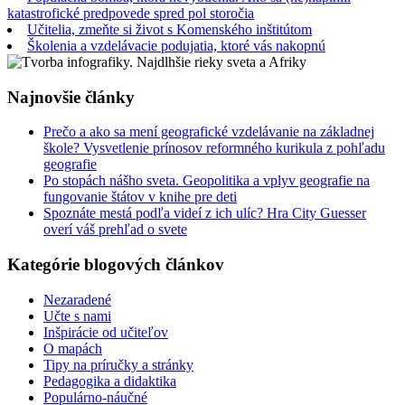
katastrofické predpovede spred pol storočia
Učitelia, zmeňte si život s Komenského inštitútom
Školenia a vzdelávacie podujatia, ktoré vás nakopnú
Najnovšie články
Prečo a ako sa mení geografické vzdelávanie na základnej
škole? Vysvetlenie prínosov reformného kurikula z pohľadu
geografie
Po stopách nášho sveta. Geopolitika a vplyv geografie na
fungovanie štátov v knihe pre deti
Spoznáte mestá podľa videí z ich ulíc? Hra City Guesser
overí váš prehľad o svete
Kategórie blogových článkov
Nezaradené
Učte s nami
Inšpirácie od učiteľov
O mapách
Tipy na príručky a stránky
Pedagogika a didaktika
Populárno-náučné