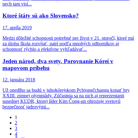
nech tam visí...
Ktoré štáty sú ako Slovensko?
17. apríla 2019
Medzi dôležité schopnosti potrebné pre život v 21. storočí, ktoré má
za úlohu škola rozvíjať, patrí podľa mnohých odborníkov aj
schopnosť rýchlo a efektívne vyhľadávať...
Jeden národ, dva svety. Porovnanie Kóreí v
mapovom príbehu
12. januára 2018
Už onedlho sa budú v juhokórejskom Pchjongčchangu konať hry
XXIII. zimnej olympiády. Zúčastnia sa na nich aj reprezentanti
susednej KĽDR, ktorej líder Kim Čong-un ohrozuje svetovú
bezpečnosť jadrovými...
Page
1
Page
2
Page
3
Page
4