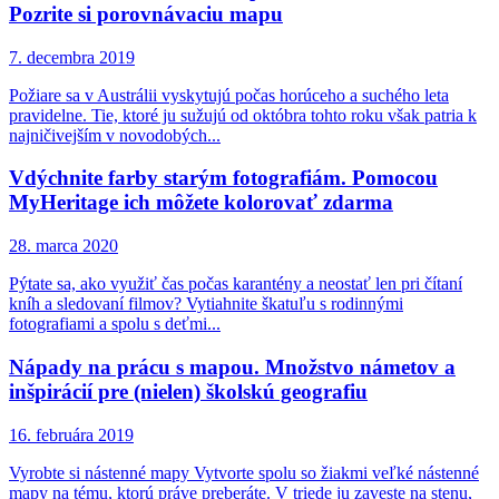
Pozrite si porovnávaciu mapu
7. decembra 2019
Požiare sa v Austrálii vyskytujú počas horúceho a suchého leta
pravidelne. Tie, ktoré ju sužujú od októbra tohto roku však patria k
najničivejším v novodobých...
Vdýchnite farby starým fotografiám. Pomocou
MyHeritage ich môžete kolorovať zdarma
28. marca 2020
Pýtate sa, ako využiť čas počas karantény a neostať len pri čítaní
kníh a sledovaní filmov? Vytiahnite škatuľu s rodinnými
fotografiami a spolu s deťmi...
Nápady na prácu s mapou. Množstvo námetov a
inšpirácií pre (nielen) školskú geografiu
16. februára 2019
Vyrobte si nástenné mapy Vytvorte spolu so žiakmi veľké nástenné
mapy na tému, ktorú práve preberáte. V triede ju zaveste na stenu,