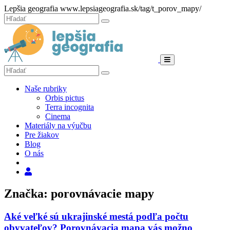
Hore
Lepšia geografia
www.lepsiageografia.sk/tag/t_porov_mapy/
Zatvoriť
Hľadať:
Hľadať
Menu
Hľadať:
Hľadať
Naše rubriky
Orbis pictus
Terra incognita
Cinema
Materiály na výučbu
Pre žiakov
Blog
O nás
Hľadať
Značka: porovnávacie mapy
Aké veľké sú ukrajinské mestá podľa počtu
obyvateľov? Porovnávacia mapa vás možno