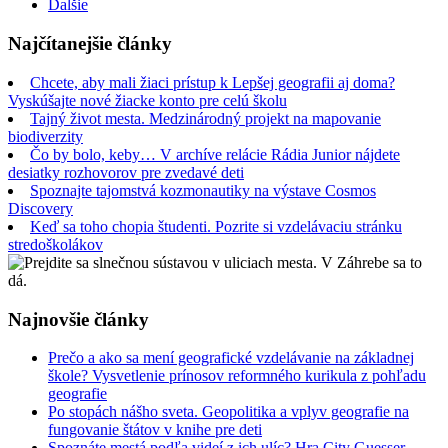
Ďalšie
Najčítanejšie články
Chcete, aby mali žiaci prístup k Lepšej geografii aj doma?
Vyskúšajte nové žiacke konto pre celú školu
Tajný život mesta. Medzinárodný projekt na mapovanie
biodiverzity
Čo by bolo, keby… V archíve relácie Rádia Junior nájdete
desiatky rozhovorov pre zvedavé deti
Spoznajte tajomstvá kozmonautiky na výstave Cosmos
Discovery
Keď sa toho chopia študenti. Pozrite si vzdelávaciu stránku
stredoškolákov
Najnovšie články
Prečo a ako sa mení geografické vzdelávanie na základnej
škole? Vysvetlenie prínosov reformného kurikula z pohľadu
geografie
Po stopách nášho sveta. Geopolitika a vplyv geografie na
fungovanie štátov v knihe pre deti
Spoznáte mestá podľa videí z ich ulíc? Hra City Guesser