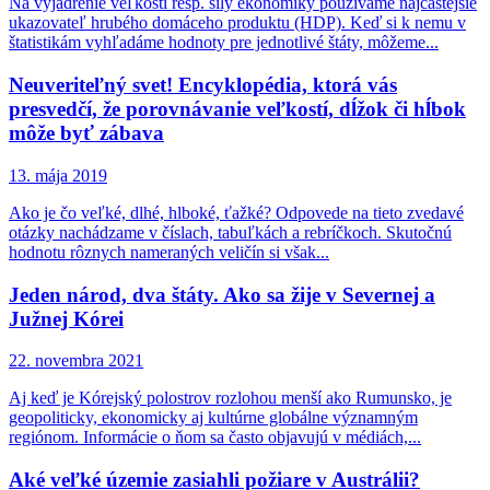
Na vyjadrenie veľkosti resp. sily ekonomiky používame najčastejšie
ukazovateľ hrubého domáceho produktu (HDP). Keď si k nemu v
štatistikám vyhľadáme hodnoty pre jednotlivé štáty, môžeme...
Neuveriteľný svet! Encyklopédia, ktorá vás
presvedčí, že porovnávanie veľkostí, dĺžok či hĺbok
môže byť zábava
13. mája 2019
Ako je čo veľké, dlhé, hlboké, ťažké? Odpovede na tieto zvedavé
otázky nachádzame v číslach, tabuľkách a rebríčkoch. Skutočnú
hodnotu rôznych nameraných veličín si však...
Jeden národ, dva štáty. Ako sa žije v Severnej a
Južnej Kórei
22. novembra 2021
Aj keď je Kórejský polostrov rozlohou menší ako Rumunsko, je
geopoliticky, ekonomicky aj kultúrne globálne významným
regiónom. Informácie o ňom sa často objavujú v médiách,...
Aké veľké územie zasiahli požiare v Austrálii?