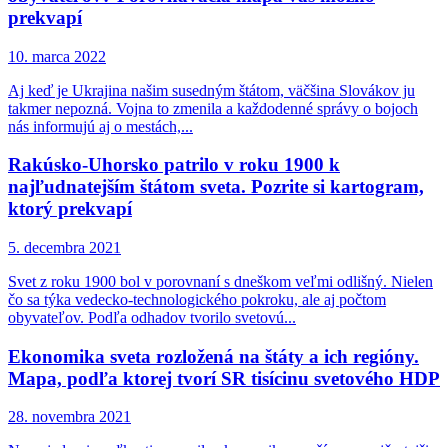
prekvapí
10. marca 2022
Aj keď je Ukrajina našim susedným štátom, väčšina Slovákov ju
takmer nepozná. Vojna to zmenila a každodenné správy o bojoch
nás informujú aj o mestách,...
Rakúsko-Uhorsko patrilo v roku 1900 k
najľudnatejším štátom sveta. Pozrite si kartogram,
ktorý prekvapí
5. decembra 2021
Svet z roku 1900 bol v porovnaní s dneškom veľmi odlišný. Nielen
čo sa týka vedecko-technologického pokroku, ale aj počtom
obyvateľov. Podľa odhadov tvorilo svetovú...
Ekonomika sveta rozložená na štáty a ich regióny.
Mapa, podľa ktorej tvorí SR tisícinu svetového HDP
28. novembra 2021