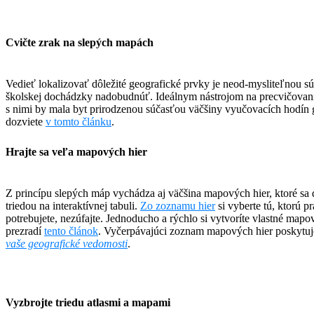
Cvičte zrak na slepých mapách
Vedieť lokalizovať dôležité geografické prvky je neod-mysliteľnou s
školskej dochádzky nadobudnúť. Ideálnym nástrojom na precvičovani
s nimi by mala byt prirodzenou súčasťou väčšiny vyučovacích hodín g
dozviete
v tomto článku
.
Hrajte sa veľa mapových hier
Z princípu slepých máp vychádza aj väčšina mapových hier, ktoré sa da
triedou na interaktívnej tabuli.
Zo zoznamu hier
si vyberte tú, ktorú p
potrebujete, nezúfajte. Jednoducho a rýchlo si vytvoríte vlastné map
prezradí
tento článok
. Vyčerpávajúci zoznam mapových hier poskytuj
vaše geografické vedomosti
.
Vyzbrojte triedu atlasmi a mapami