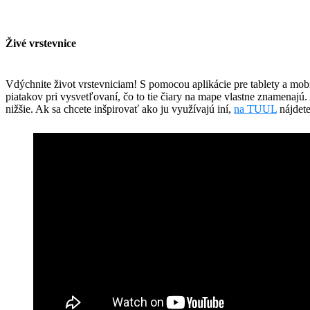
Živé vrstevnice
Vdýchnite život vrstevniciam! S pomocou aplikácie pre tablety a mo
piatakov pri vysvetľovaní, čo to tie čiary na mape vlastne znamenajú
nižšie. Ak sa chcete inšpirovať ako ju využívajú iní,
na TUUL
nájdete