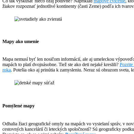
Čo tak vyskúšať niečo ozaj podivné? Napríklad
mapové cvičenie
, kt
žiakov rozpoznať jednotlivé kontinenty (časti Zeme) podľa ich tvarov
Mapy ako umenie
Mapa nemusí byť len nosičom informácií, ale aj umeleckou výpoveďou 
mapách to platí dvojnásobne. Tiež ste ako deti nejaké kreslili?
Pozrite
roka
. Potešia oko aj prinútia k zamysleniu. Neraz sú obrazom sveta, 
Pomýlené mapy
Odhalia žiaci geografické omyly na mapách vo vysielaní správ, v no
cestovných kancelárií či leteckých spoločností? Sú geograficky podku