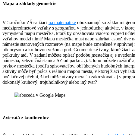
Mapa a základy geometrie
V 5.ročníku ZŠ sa žiaci
na matematike
oboznamujú so základmi geome
medzipredmetové vzťahy s geografiou v jednoduchej aktivite, v ktorej
vymyslenú mapu mestečka, ktorá by obsahovala viacero vopred učiteľ
vzťahov medzi nimi? Mapa mestečka musí napr. zahŕňať aspoň dve na 
námestie stanovených rozmerov (na mape bude zmenšené v správnej mi
pôdorysom a kruhovou vežou a pod. Geometrické tvary, ktoré žiaci z
polkruhy atď. V zadaní môžete opísať podobu mestečka aj s uvedením 
námestia, železničná stanica SZ od parku…). Úlohu môžete rozšíriť a
prvkov mestečka (podľa spisovateľov, obľúbených hudobných interp
aktivity môže byť práca s reálnou mapou mesta, v ktorej žiaci vyhľad
počítačovej učebni, žiaci môže útvary merať a zakreslovať aj v prog
dokonalý kruhový, trojuholníkový alebo iný tvar?
Zvieratá z kontinentov