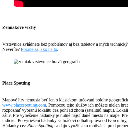
Zemiakové vrchy
Vrstevnice zvládnete bez problémov aj bez tabletov a iných technický
Neveríte?
Pozrite sa, ako na to
.
Place Spotting
Mapové hry nemusia byť len o klasickom určovaní polohy geografi
www.placespotting.com
. Pomocou tejto služby ich môžete nielen hrať
rozpoznať vybranú lokalitu cez pohľad zhora (satelitnú mapu). Lokali
záliv. Pre vyriešenie hádanky je nutné nájsť dané miesto na mape. Pr
indície.. Po vyriešení hádanky sa hráčovi odhalí správa od tvorcu hry
Hádanky cez
Place Spotting
sa dajú využiť ako motivácia pred preber