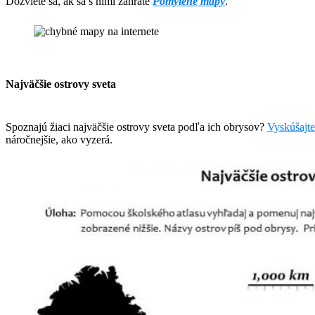
Dozviete sa, ak sa s nimi zahráte
Pomýlené mapy
.
Najväčšie ostrovy sveta
Spoznajú žiaci najväčšie ostrovy sveta podľa ich obrysov?
Vyskúšajte
náročnejšie, ako vyzerá.