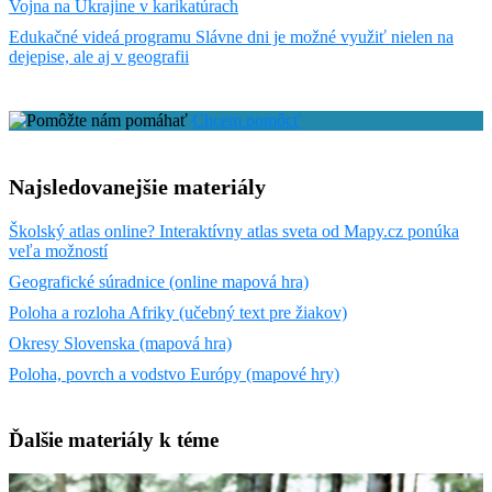
Vojna na Ukrajine v karikatúrach
Edukačné videá programu Slávne dni je možné využiť nielen na
dejepise, ale aj v geografii
Chcem pomôcť
Najsledovanejšie materiály
Školský atlas online? Interaktívny atlas sveta od Mapy.cz ponúka
veľa možností
Geografické súradnice (online mapová hra)
Poloha a rozloha Afriky (učebný text pre žiakov)
Okresy Slovenska (mapová hra)
Poloha, povrch a vodstvo Európy (mapové hry)
Ďalšie materiály k téme