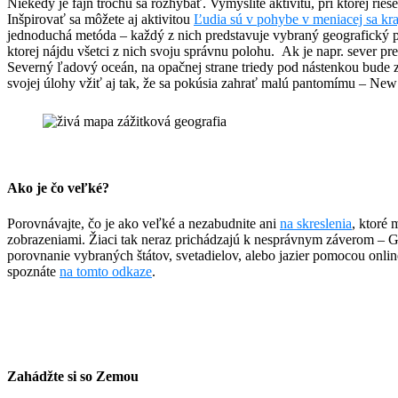
Niekedy je fajn trochu sa rozhýbať. Vymyslite aktivitu, pri ktorej rie
Inšpirovať sa môžete aj aktivitou
Ľudia sú v pohybe v meniacej sa kra
jednoduchá metóda – každý z nich predstavuje vybraný geografický p
ktorej nájdu všetci z nich svoju správnu polohu. Ak je napr. sever p
Severný ľadový oceán, na opačnej strane triedy pod nástenkou bude 
svojej úlohy vžiť aj tak, že sa pokúsia zahrať malú pantomímu – New
Ako je čo veľké?
Porovnávajte, čo je ako veľké a nezabudnite ani
na skreslenia
, ktoré
zobrazeniami. Žiaci tak neraz prichádzajú k nesprávnym záverom – Gr
porovnanie vybraných štátov, svetadielov, alebo jazier pomocou online
spoznáte
na tomto odkaze
.
Zahádžte si so Zemou