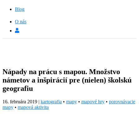
Blog
O nás
Nápady na prácu s mapou. Množstvo
námetov a inšpirácií pre (nielen) školskú
geografiu
16. februára 2019
|
kartografia
•
mapy
•
mapové hry
•
porovnávacie
mapy
•
mapová aktivita