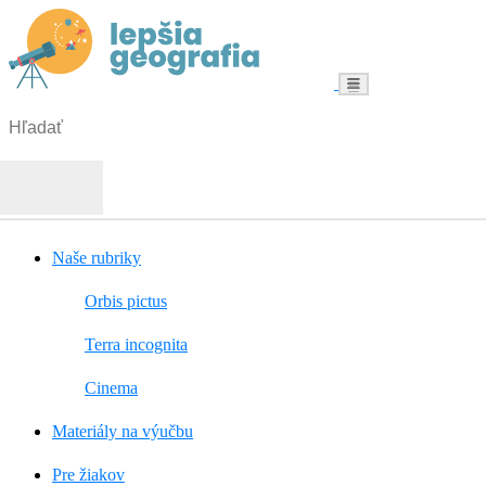
Menu
Hľadať:
Hľadať
Naše rubriky
Orbis pictus
Terra incognita
Cinema
Materiály na výučbu
Pre žiakov