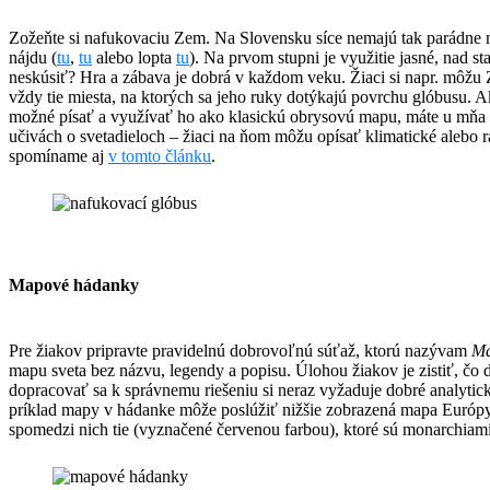
Zožeňte si nafukovaciu Zem. Na Slovensku síce nemajú tak parádne
nájdu (
tu
,
tu
alebo lopta
tu
). Na prvom stupni je využitie jasné, nad s
neskúsiť? Hra a zábava je dobrá v každom veku. Žiaci si napr. môž
vždy tie miesta, na ktorých sa jeho ruky dotýkajú povrchu glóbusu. 
možné písať a využívať ho ako klasickú obrysovú mapu, máte u mňa o
učivách o svetadieloch – žiaci na ňom môžu opísať klimatické alebo r
spomíname aj
v tomto článku
.
Mapové hádanky
Pre žiakov pripravte pravidelnú dobrovoľnú súťaž, ktorú nazývam
Ma
mapu sveta bez názvu, legendy a popisu. Úlohou žiakov je zistiť, čo
dopracovať sa k správnemu riešeniu si neraz vyžaduje dobré analytick
príklad mapy v hádanke môže poslúžiť nižšie zobrazená mapa Európy. 
spomedzi nich tie (vyznačené červenou farbou), ktoré sú monarchiam