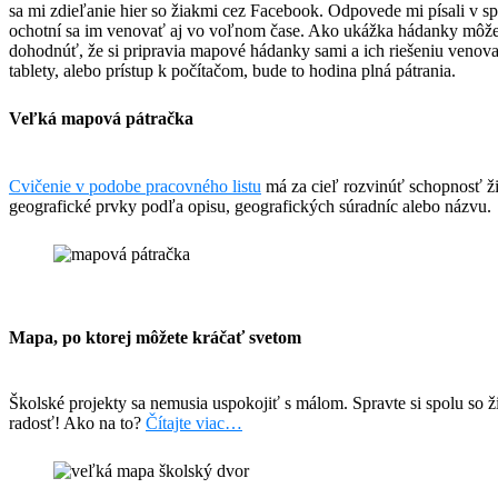
sa mi zdieľanie hier so žiakmi cez Facebook. Odpovede mi písali v s
ochotní sa im venovať aj vo voľnom čase. Ako ukážka hádanky môž
dohodnúť, že si pripravia mapové hádanky sami a ich riešeniu venova
tablety, alebo prístup k počítačom, bude to hodina plná pátrania.
Veľká mapová pátračka
Cvičenie v podobe pracovného listu
má za cieľ rozvinúť schopnosť ž
geografické prvky podľa opisu, geografických súradníc alebo názvu.
Mapa, po ktorej môžete kráčať svetom
Školské projekty sa nemusia uspokojiť s málom. Spravte si spolu so 
radosť! Ako na to?
Čítajte viac…