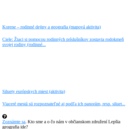
Korene – rodinné dejiny a geografia (mapová aktivita)
Ciele: Žiaci si pomocou rodinných príslušníkov zostavia rodokmeň
svojej rodiny (rodinné...
Siluety európskych miest (aktivita)
Viaceré mestá sú rozpoznateľné aj podľa ich panorám, resp. siluet...
Zoznámte sa
. Kto sme a o čo nám v občianskom združení Lepšia
geografia ide?