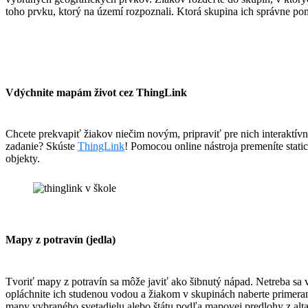
toho prvku, ktorý na území rozpoznali. Ktorá skupina ich správne p
Vdýchnite mapám život cez ThingLink
Chcete prekvapiť žiakov niečim novým, pripraviť pre nich interaktív
zadanie? Skúste
ThingLink
! Pomocou online nástroja premeníte static
objekty.
Mapy z potravín (jedla)
Tvoriť mapy z potravín sa môže javiť ako šibnutý nápad. Netreba sa vš
opláchnite ich studenou vodou a žiakom v skupinách naberte primeran
mapy vybraného svetadielu alebo štátu podľa mapovej predlohy z alt