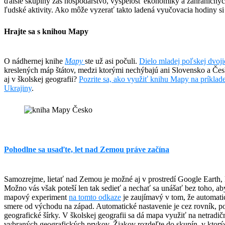
ďalšie skupiny zas hospodárstvo, vyspelosť ekonomiky a zahraničnýc
ľudské aktivity. Ako môže vyzerať takto ladená vyučovacia hodiny s
Hrajte sa s knihou Mapy
O nádhernej knihe
Mapy
ste už asi počuli.
Dielo mladej poľskej dvoji
kreslených máp štátov, medzi ktorými nechýbajú ani Slovensko a Čes
aj v školskej geografii?
Pozrite sa, ako využiť knihu Mapy na príklad
Ukrajiny
.
Pohodlne sa usaďte, let nad Zemou práve začína
Samozrejme, lietať nad Zemou je možné aj v prostredí Google Earth, 
Možno vás však poteší len tak sedieť a nechať sa unášať bez toho, 
mapový experiment
na tomto odkaze
je zaujímavý v tom, že automat
smere od východu na západ. Automatické nastavenie je cez rovník, p
geografické šírky. V školskej geografii sa dá mapa využiť na netrad
vybraných geografických prvkov. Žiakov rozdeľte do skupín, v ktorý