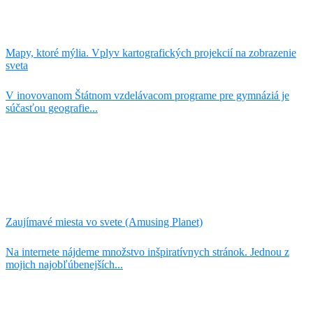
Mapy, ktoré mýlia. Vplyv kartografických projekcií na zobrazenie
sveta
V inovovanom Štátnom vzdelávacom programe pre gymnáziá je
súčasťou geografie...
Zaujímavé miesta vo svete (Amusing Planet)
Na internete nájdeme množstvo inšpiratívnych stránok. Jednou z
mojich najobľúbenejších...