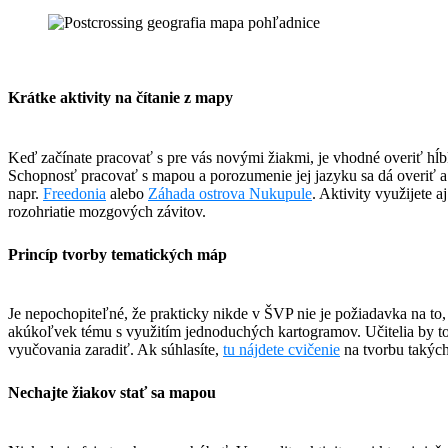
Krátke aktivity na čítanie z mapy
Keď začínate pracovať s pre vás novými žiakmi, je vhodné overiť hĺbk
Schopnosť pracovať s mapou a porozumenie jej jazyku sa dá overiť a 
napr.
Freedonia
alebo
Záhada ostrova Nukupule
. Aktivity využijete 
rozohriatie mozgových závitov.
Princíp tvorby tematických máp
Je nepochopiteľné, že prakticky nikde v ŠVP nie je požiadavka na to,
akúkoľvek tému s využitím jednoduchých kartogramov. Učitelia by to 
vyučovania zaradiť. Ak súhlasíte,
tu nájdete cvičenie
na tvorbu takýc
Nechajte žiakov stať sa mapou