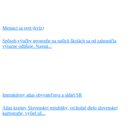
Meniaci sa svet (kvíz)
Spôsob výučby geografie na našich školách sa od zahraničia
výrazne odlišuje. Najmä...
Interaktívny atlas obyvateľstva a sídiel SR
Atlas krajiny Slovenskej republiky, vrcholné dielo slovenskej
kartografie, vyšiel už...