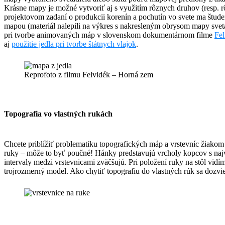
Krásne mapy je možné vytvoriť aj s využitím rôznych druhov (resp. rô
projektovom zadaní o produkcii korenín a pochutín vo svete ma štud
mapou (materiál nalepili na výkres s nakresleným obrysom mapy sveta)
pri tvorbe animovaných máp v slovenskom dokumentárnom filme
Fe
aj
použitie jedla pri tvorbe štátnych vlajok
.
Reprofoto z filmu Felvidék – Horná zem
Topografia vo vlastných rukách
Chcete priblížiť problematiku topografických máp a vrstevníc žiakom 
ruky – môže to byť poučné! Hánky predstavujú vrcholy kopcov s na
intervaly medzi vrstevnicami zväčšujú. Pri položení ruky na stôl vidí
trojrozmerný model. Ako chytiť topografiu do vlastných rúk sa dozvi