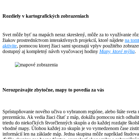
Rozdiely v kartografických zobrazeniach
Svet môže byť na mapách neraz skreslený, môže za to využívanie rôz
žiakov prostredníctvom interaktívnych projekcií, ktoré nájdete
na tom
aktivite
, pomocou ktorej žiaci sami spoznajú vplyv použitého zobraze
dostupný aj kompletný návrh vyučovacej hodiny
Mapy, ktoré mýlia
.
Nerozprávajte zbytočne, mapy to povedia za vás
Sprístupňovanie nového učiva o vybranom regióne, alebo štáte sveta 
prezentáciu. Ak vedia žiaci čítať z máp, dokážu pomocou nich odhal
triedu do niekoľkých štvorčlenných skupín a do každej rozdajte škols
vhodné mapy. Úlohou každej zo skupín je vo vymedzenom čase zistiť a
informácií len na základe máp. Jedna skupina môže napríklad študov