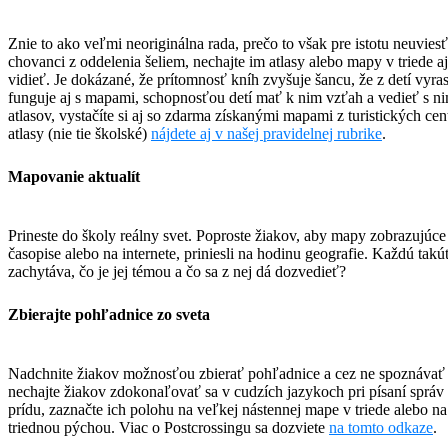
Znie to ako veľmi neoriginálna rada, prečo to však pre istotu neuviesť 
chovanci z oddelenia šeliem, nechajte im atlasy alebo mapy v triede 
vidieť. Je dokázané, že prítomnosť kníh zvyšuje šancu, že z detí vyras
funguje aj s mapami, schopnosťou detí mať k nim vzťah a vedieť s n
atlasov, vystačíte si aj so zdarma získanými mapami z turistických ce
atlasy (nie tie školské)
nájdete aj v našej pravidelnej rubrike
.
Mapovanie aktualít
Prineste do školy reálny svet. Poproste žiakov, aby mapy zobrazujúce 
časopise alebo na internete, priniesli na hodinu geografie. Každú takú
zachytáva, čo je jej témou a čo sa z nej dá dozvedieť?
Zbierajte pohľadnice zo sveta
Nadchnite žiakov možnosťou zbierať pohľadnice a cez ne spoznávať s
nechajte žiakov zdokonaľovať sa v cudzích jazykoch pri písaní správ
prídu, zaznačte ich polohu na veľkej nástennej mape v triede alebo n
triednou pýchou. Viac o Postcrossingu sa dozviete
na tomto odkaze
.