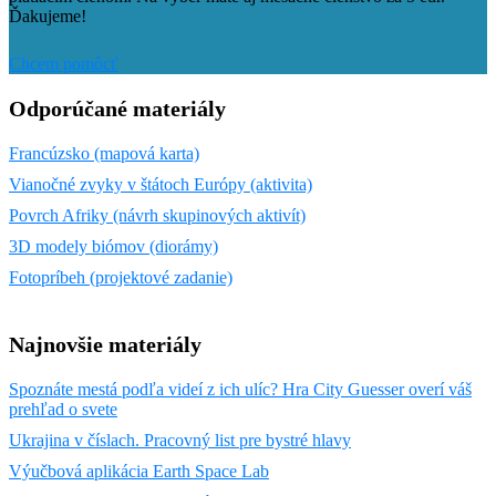
Ďakujeme!
Chcem pomôcť
Odporúčané materiály
Francúzsko (mapová karta)
Vianočné zvyky v štátoch Európy (aktivita)
Povrch Afriky (návrh skupinových aktivít)
3D modely biómov (diorámy)
Fotopríbeh (projektové zadanie)
Najnovšie materiály
Spoznáte mestá podľa videí z ich ulíc? Hra City Guesser overí váš
prehľad o svete
Ukrajina v číslach. Pracovný list pre bystré hlavy
Výučbová aplikácia Earth Space Lab