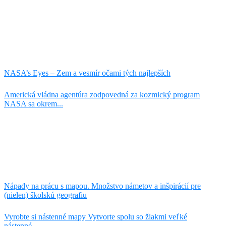
NASA’s Eyes – Zem a vesmír očami tých najlepších
Americká vládna agentúra zodpovedná za kozmický program
NASA sa okrem...
Nápady na prácu s mapou. Množstvo námetov a inšpirácií pre
(nielen) školskú geografiu
Vyrobte si nástenné mapy Vytvorte spolu so žiakmi veľké
nástenné...