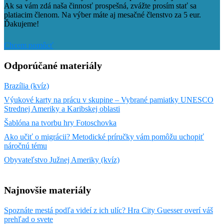
Ak sa vám zdá naša činnosť prospešná, zvážte prosím stať sa
platiacim členom. Na výber máte aj mesačné členstvo za 5 eur.
Ďakujeme!
Chcem pomôcť
Odporúčané materiály
Brazília (kvíz)
Výukové karty na prácu v skupine – Vybrané pamiatky UNESCO
Strednej Ameriky a Karibskej oblasti
Šablóna na tvorbu hry Fotoschovka
Ako učiť o migrácii? Metodické príručky vám pomôžu uchopiť
náročnú tému
Obyvateľstvo Južnej Ameriky (kvíz)
Najnovšie materiály
Spoznáte mestá podľa videí z ich ulíc? Hra City Guesser overí váš
prehľad o svete