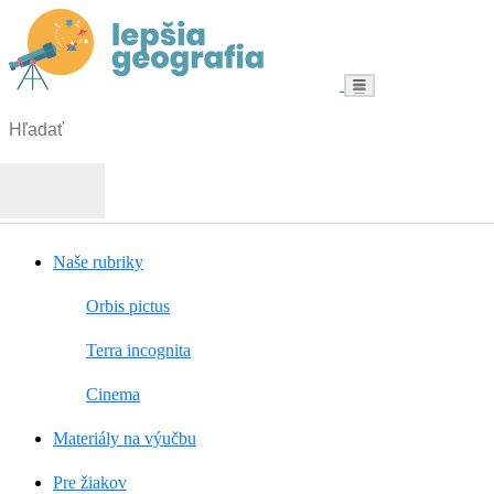
Menu
Hľadať:
Hľadať
Naše rubriky
Orbis pictus
Terra incognita
Cinema
Materiály na výučbu
Pre žiakov