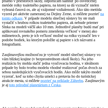
priamo v priestoroch školy, odporúčam siahnuť po osvedčenej
metóde rolky toaletného papiera, na ktorej sa dá vyznačiť nielen
vybraná časová os, ale aj vzájomné vzdialenosti. Ako táto metóda
vyzerá pri aktivite zameranej na Dejiny Zeme, si môžete pozrieť
na
tomto odkaze
. V prípade modelu slnečnej sústavy by ste mali
vystačiť s hrubou rolkou toaletného papiera, ak nebude priemer
Slnka na modeli väčší ako 10 mm. Jednotlivé planéty budú mať pri
aplikovaní rovnakého pomeru zmenšenia veľkosť v menej ako
milimetroch, preto je ich veľkosť možné na rolku vyznačiť len v
podobe bodiek, ku ktorým položíte aj papiere s ich názvami a
fotografiami.
Zaujímavejšou možnosťou je vytvoriť model slnečnej sústavy vo
vám blízkej krajine (v bezprostrednom okolí školy). Na jeho
realizáciu by mohla stačiť jedna vyučovacia hodina, v ideálnom
prípade by bolo tvorbu modelu vhodné realizovať počas dvoch za
sebou nasledujúcich vyučovacích hodín. Ako môže takýto model
vyzerať, keď sa toho chytia umelci a pretavia ho do turistickej
atrakcie mesta, si môžete
pozrieť na príklade Záhrebu
. Zaujímavým
je aj
toto prírodné planetárium z Česka
.