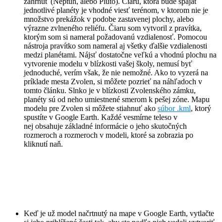
zahrnúť (Neptún, alebo Pluto). Čiaru, ktorá bude spájať
jednotlivé planéty je vhodné viesť terénom, v ktorom nie je
množstvo prekážok v podobe zastavenej plochy, alebo
výrazne zvlneného reliéfu. Čiaru som vytvoril z pravítka,
ktorým som si nameral požadovanú vzdialenosť. Pomocou
nástroja pravítko som nameral aj všetky ďalšie vzdialenosti
medzi planétami. Nájsť dostatočne veľkú a vhodnú plochu na
vytvorenie modelu v blízkosti vašej školy, nemusí byť
jednoduché, verím však, že nie nemožné. Ako to vyzerá na
príklade mesta Zvolen, si môžete pozrieť na náhľadoch v
tomto článku. Slnko je v blízkosti Zvolenského zámku,
planéty sú od neho umiestnené smerom k pešej zóne. Mapu
modelu pre Zvolen si môžete stiahnuť ako
súbor .kml
, ktorý
spustíte v Google Earth. Každé vesmírne teleso v
nej obsahuje základné informácie o jeho skutočných
rozmeroch a rozmeroch v modeli, ktoré sa zobrazia po
kliknutí naň.
Keď je už model načrtnutý na mape v Google Earth, vytlačte