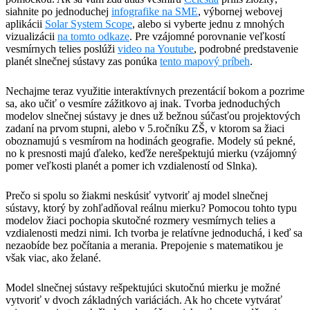
siahnite po jednoduchej
infografike na SME
, výbornej webovej
aplikácii
Solar System Scope
, alebo si vyberte jednu z mnohých
vizualizácii
na tomto odkaze
. Pre vzájomné porovnanie veľkostí
vesmírnych telies poslúži
video na Youtube
, podrobné predstavenie
planét slnečnej sústavy zas ponúka
tento mapový príbeh
.
Nechajme teraz využitie interaktívnych prezentácií bokom a pozrime
sa, ako učiť o vesmíre zážitkovo aj inak. Tvorba jednoduchých
modelov slnečnej sústavy je dnes už bežnou súčasťou projektových
zadaní na prvom stupni, alebo v 5.ročníku ZŠ, v ktorom sa žiaci
oboznamujú s vesmírom na hodinách geografie. Modely sú pekné,
no k presnosti majú ďaleko, keďže nerešpektujú mierku (vzájomný
pomer veľkosti planét a pomer ich vzdialeností od Slnka).
Prečo si spolu so žiakmi neskúsiť vytvoriť aj model slnečnej
sústavy, ktorý by zohľadňoval reálnu mierku? Pomocou tohto typu
modelov žiaci pochopia skutočné rozmery vesmírnych telies a
vzdialenosti medzi nimi. Ich tvorba je relatívne jednoduchá, i keď sa
nezaobíde bez počítania a merania. Prepojenie s matematikou je
však viac, ako želané.
Model slnečnej sústavy rešpektujúci skutočnú mierku je možné
vytvoriť v dvoch základných variáciách. Ak ho chcete vytvárať