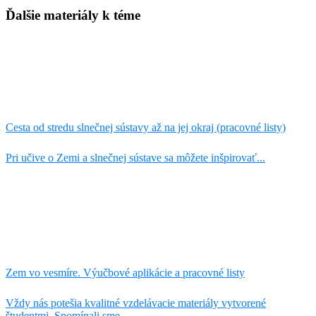
Ďalšie materiály k téme
Cesta od stredu slnečnej sústavy až na jej okraj (pracovné listy)
Pri učive o Zemi a slnečnej sústave sa môžete inšpirovať...
Zem vo vesmíre. Výučbové aplikácie a pracovné listy
Vždy nás potešia kvalitné vzdelávacie materiály vytvorené
študentmi. Spomínali sme...