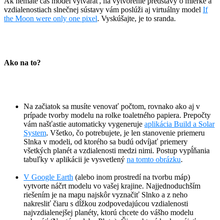
Ak nemáte čas model vytvárať, na vytvorenie predstavy o mierke a
vzdialenostiach slnečnej sústavy vám poslúži aj virtuálny model
If
the Moon were only one pixel
. Vyskúšajte, je to sranda.
Ako na to?
Na začiatok sa musíte venovať počtom, rovnako ako aj v
prípade tvorby modelu na rolke toaletného papiera. Prepočty
vám našťastie automaticky vygeneruje
aplikácia Build a Solar
System
. Všetko, čo potrebujete, je len stanovenie priemeru
Slnka v modeli, od ktorého sa budú odvíjať priemery
všetkých planét a vzdialenosti medzi nimi. Postup vypĺňania
tabuľky v aplikácii je vysvetlený
na tomto obrázku
.
V Google Earth
(alebo inom prostredí na tvorbu máp)
vytvorte náčrt modelu vo vašej krajine. Najjednoduchším
riešením je na mapu najskôr vyznačiť Slnko a z neho
nakresliť čiaru s dĺžkou zodpovedajúcou vzdialenosti
najvzdialenejšej planéty, ktorú chcete do vášho modelu