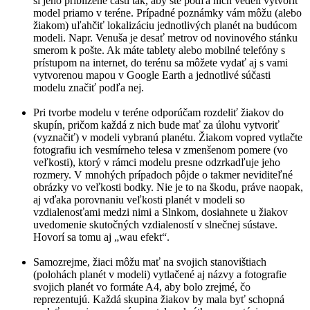
si jeho priblížené časti tak, aby ste podľa nich vedeli vytvoriť
model priamo v teréne. Prípadné poznámky vám môžu (alebo
žiakom) uľahčiť lokalizáciu jednotlivých planét na budúcom
modeli. Napr. Venuša je desať metrov od novinového stánku
smerom k pošte. Ak máte tablety alebo mobilné telefóny s
prístupom na internet, do terénu sa môžete vydať aj s vami
vytvorenou mapou v Google Earth a jednotlivé súčasti
modelu značiť podľa nej.
Pri tvorbe modelu v teréne odporúčam rozdeliť žiakov do
skupín, pričom každá z nich bude mať za úlohu vytvoriť
(vyznačiť) v modeli vybranú planétu. Žiakom vopred vytlačte
fotografiu ich vesmírneho telesa v zmenšenom pomere (vo
veľkosti), ktorý v rámci modelu presne odzrkadľuje jeho
rozmery. V mnohých prípadoch pôjde o takmer neviditeľné
obrázky vo veľkosti bodky. Nie je to na škodu, práve naopak,
aj vďaka porovnaniu veľkosti planét v modeli so
vzdialenosťami medzi nimi a Slnkom, dosiahnete u žiakov
uvedomenie skutočných vzdialeností v slnečnej sústave.
Hovorí sa tomu aj „wau efekt“.
Samozrejme, žiaci môžu mať na svojich stanovištiach
(polohách planét v modeli) vytlačené aj názvy a fotografie
svojich planét vo formáte A4, aby bolo zrejmé, čo
reprezentujú. Každá skupina žiakov by mala byť schopná