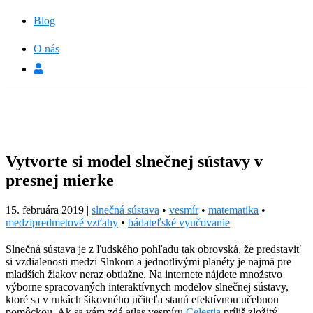
Blog
O nás
Vytvorte si model slnečnej sústavy v
presnej mierke
15. februára 2019
|
slnečná sústava
•
vesmír
•
matematika
•
medzipredmetové vzťahy
•
bádateľské vyučovanie
Slnečná sústava je z ľudského pohľadu tak obrovská, že predstaviť
si vzdialenosti medzi Slnkom a jednotlivými planéty je najmä pre
mladších žiakov neraz obtiažne. Na internete nájdete množstvo
výborne spracovaných interaktívnych modelov slnečnej sústavy,
ktoré sa v rukách šikovného učiteľa stanú efektívnou učebnou
pomôckou. Ak sa vám zdá atlas vesmíru
Celestia
príliš zložitý,