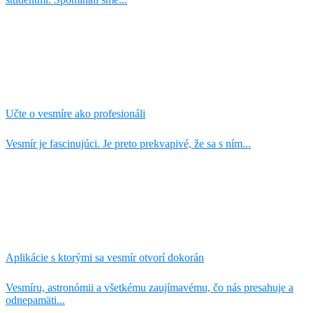
Učte o vesmíre ako profesionáli
Vesmír je fascinujúci. Je preto prekvapivé, že sa s ním...
Aplikácie s ktorými sa vesmír otvorí dokorán
Vesmíru, astronómii a všetkému zaujímavému, čo nás presahuje a
odnepamäti...