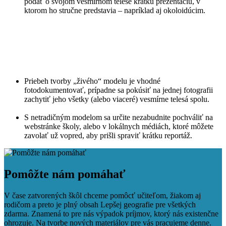
podať o svojom vesmírnom telese krátku prezentáciu, v
ktorom ho stručne predstavia – napríklad aj okoloidúcim.
Priebeh tvorby „živého“ modelu je vhodné
fotodokumentovať, prípadne sa pokúsiť na jednej fotografii
zachytiť jeho všetky (alebo viaceré) vesmírne telesá spolu.
S netradičným modelom sa určite nezabudnite pochváliť na
webstránke školy, alebo v lokálnych médiách, ktoré môžete
zavolať už vopred, aby prišli spraviť krátku reportáž.
Facebook
Tweet
Linkedin
share
share
Pomôžte nám pomáhať
V čase zatvorených škôl chceme pomôcť učiteľom, žiakom aj
rodičom a preto je plný obsah Lepšej geografie pre všetkých
zdarma. Znamená to pre nás výpadok príjmov, ktorý nás existenčne
ohrozuje. Na tvorbe nových materiálov pre vás pracujeme denne.