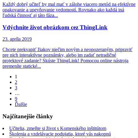
Každý dobrý učiteľ by mal mať v zálohe viacero metód na efektívne
opakovanie a upevňovanie vedomostí. Rovnako ako každá iná
ľudská činnosť aj táto fáza...
Vdýchnite život obrázkom cez ThingLink
23. apríla 2019
Chcete prekvapiť žiakov niečim novým a neopozeraným, pripraviť
pre nich interaktívne poznámky, alebo im zadať netradičné
projektové zadanie? Skúste ThingLink! Pomocou online nástroja
premeníte statické...
Page
1
Page
2
Page
3
…
Page
9
Ďalšie
Najčítanejšie články
Učitelia, zmeňte si život s Komenského inštitútom
Školenia a vzdelávacie podujatia, ktoré vás nakopnú