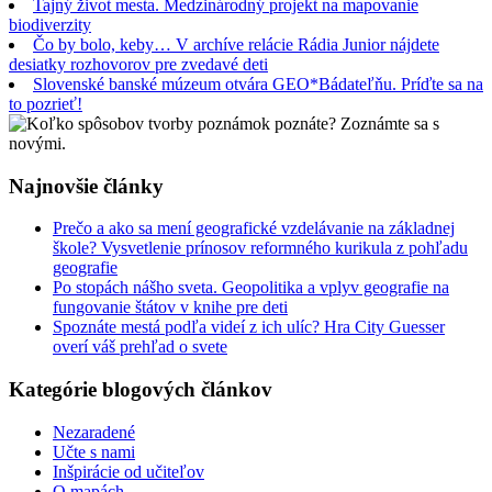
Tajný život mesta. Medzinárodný projekt na mapovanie
biodiverzity
Čo by bolo, keby… V archíve relácie Rádia Junior nájdete
desiatky rozhovorov pre zvedavé deti
Slovenské banské múzeum otvára GEO*Bádateľňu. Príďte sa na
to pozrieť!
Najnovšie články
Prečo a ako sa mení geografické vzdelávanie na základnej
škole? Vysvetlenie prínosov reformného kurikula z pohľadu
geografie
Po stopách nášho sveta. Geopolitika a vplyv geografie na
fungovanie štátov v knihe pre deti
Spoznáte mestá podľa videí z ich ulíc? Hra City Guesser
overí váš prehľad o svete
Kategórie blogových článkov
Nezaradené
Učte s nami
Inšpirácie od učiteľov
O mapách