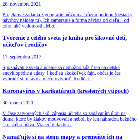
28. novembra 2021
Projektové zadania z geografie môžu mať rôznu podobu (desiatky
návrhov nájdete tu). Ich zameranie a forma závisia od cieľa – od
toho, aké vedomosti alebo...
Tvorenie z celého sveta je kniha pre šikovné deti,
učiteľov i rodičov
17. septembra 2017
Spoznávanie sveta a učenie sa nemožno zúžiť len na detské
encyklopédie a atlasy. I keď sú akokoľvek fajn, občas je čas
vyhrnúť si rukávy a niečo vytvoriť. Rodičia...
Koronavírus v karikatúrach (kreslených vtipoch)
30. marca 2020
V čase zatvorených škôl zápasia učitelia so zadávaním úloh na
doma, ktoré by žiakov motivovali a neboli by len náhradou bežného
školského učiva. Viacerí didaktici...
Namaľujte si na stenu mapy a premeňte ich na