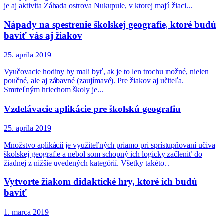
je aj aktivita Záhada ostrova Nukupule, v ktorej majú žiaci...
Nápady na spestrenie školskej geografie, ktoré budú
baviť vás aj žiakov
25. apríla 2019
Vyučovacie hodiny by mali byť, ak je to len trochu možné, nielen
poučné, ale aj zábavné (zaujímavé). Pre žiakov aj učiteľa.
Smrteľným hriechom školy je...
Vzdelávacie aplikácie pre školskú geografiu
25. apríla 2019
Množstvo aplikácií je využiteľných priamo pri sprístupňovaní učiva
školskej geografie a nebol som schopný ich logicky začleniť do
žiadnej z nižšie uvedených kategórií. Všetky takéto...
Vytvorte žiakom didaktické hry, ktoré ich budú
baviť
1. marca 2019