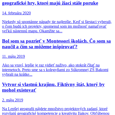
geografické hry, ktoré majú žiaci stále poruke
14. februára 2020
Niekedy sú spontánne nápady tie najlepšie. Keď si šiestaci vyberali,
o čom budú ich projekty, spomenul som im možnosť namaľovať
veľkú nástennú mapu. Okamžite sa...
Bol som sa pozrieť v Montessori školách. Čo som sa
naučil a čím sa môžeme inšpirovať?
11. mája 2019
Ako sa vraví, lepšie je raz vidieť naživo, ako stokrát čítať na
internetoch. Preto sme sa s kolegyňami zo Súkromnej ZŠ Bakomi
vybrali na krátke...
Vytvor si vlastnú krajinu. Fiktívny štát, ktorý by
mohol existovať
2. mája 2019
Na Lepšej geografii nájdete množstvo projektových zadaní, ktoré
rozvíjajú geografické kompetencie a kreativitu žiakov. Obľúbenou