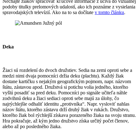
Nechajte žiakov spracovať kľúčové informácie z učiva do vizuálnej
podoby titulky prelomových udalostí, ako ich poznáme z vysielania
spravodajských televízií. Ako na to sa dočítate
v tomto článku
.
Deka
Žiaci sú rozdelení do dvoch družstiev. Sedia na zemi oproti sebe a
medzi nimi dvaja pomocníci držia deku (plachtu). Každý žiak
dostane kartičku s nejakým geografickým pojmom, napr. názvom
štátu, zástavou apod. Družstvá si potichu volia jedného, ktorého
vyšlú posadiť sa pred deku. Pomocníci po signále učiteľa náhle
zodvihnú deku a žiaci sediaci oproti sebe majú za úlohy, čo
najrýchlejšie odhaliť identitu „protivníka“. Napr. vysloviť nahlas
názov štátu, ktorého zástavu drží druhý žiak v rukách. Družstvo,
ktorého žiak bol rýchlejší získava porazeného žiaka na svoju stranu.
Hra pokračuje, až kým jedno družstvo získa určitý počet členov,
alebo až po posledného žiaka.