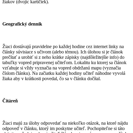
žiakov (dvojíc kartičiek).
​Geografický denník
Žiaci dostávajú pravidelne po každej hodine cez internet linky na
články súvisiace s učivom (alebo témou). Ich úlohou si je článok
prečítať a urobiť si z neho krátke zápisky (najdôležitejšie info) do
tabuľky vopred pripravenej učiteľom. Lokalitu ku ktorej sa článok
vzťahuje si vždy vyznačia na vopred obdržanú mapu (vyznačia
číslom článku). Na začiatku každej hodiny učiteľ náhodne vyvolá
žiaka aby v krátkosti povedal, čo sa v článku dočítal.
Čitáreň
Žiaci majú za úlohy odpovedať na niekoľko otázok, na ktoré nájdu
odpoveď v článku, ktorý im poskytne učiteľ. Pochopiteľne si táto