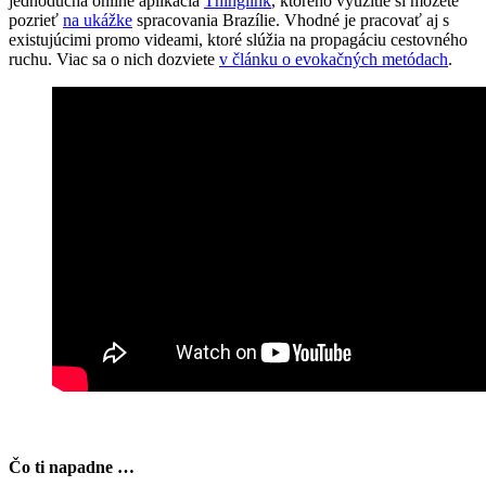
jednoduchá online aplikácia
Thinglink
, ktorého využitie si môžete
pozrieť
na ukážke
spracovania Brazílie. Vhodné je pracovať aj s
existujúcimi promo videami, ktoré slúžia na propagáciu cestovného
ruchu. Viac sa o nich dozviete
v článku o evokačných metódach
.
​Čo ti napadne …