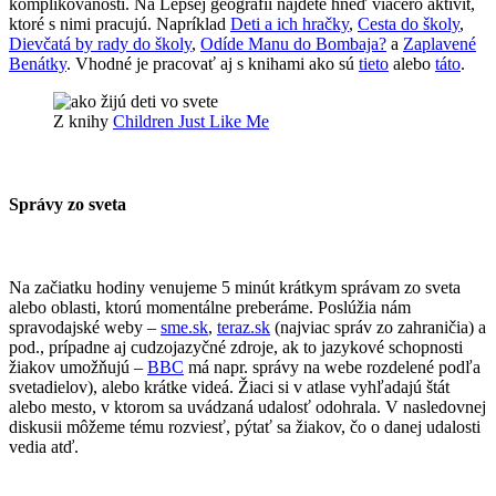
komplikovanosti. Na Lepšej geografii nájdete hneď viacero aktivít,
ktoré s nimi pracujú. Napríklad
Deti a ich hračky
,
Cesta do školy
,
Dievčatá by rady do školy
,
Odíde Manu do Bombaja?
a
Zaplavené
Benátky
. Vhodné je pracovať aj s knihami ako sú
tieto
alebo
táto
.
Z knihy
Children Just Like Me
Správy zo sveta
Na začiatku hodiny venujeme 5 minút krátkym správam zo sveta
alebo oblasti, ktorú momentálne preberáme. Poslúžia nám
spravodajské weby –
sme.sk
,
teraz.sk
(najviac správ zo zahraničia) a
pod., prípadne aj cudzojazyčné zdroje, ak to jazykové schopnosti
žiakov umožňujú –
BBC
má napr. správy na webe rozdelené podľa
svetadielov), alebo krátke videá. Žiaci si v atlase vyhľadajú štát
alebo mesto, v ktorom sa uvádzaná udalosť odohrala. V nasledovnej
diskusii môžeme tému rozviesť, pýtať sa žiakov, čo o danej udalosti
vedia atď.​