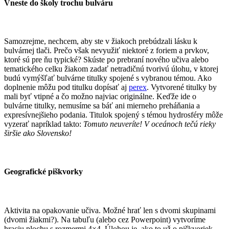
Vneste do školy trochu bulváru
Samozrejme, nechcem, aby ste v žiakoch prebúdzali lásku k
bulvárnej tlači. Prečo však nevyužiť niektoré z foriem a prvkov,
ktoré sú pre ňu typické? Skúste po prebraní nového učiva alebo
tematického celku žiakom zadať netradičnú tvorivú úlohu, v ktorej
budú vymýšľať bulvárne titulky spojené s vybranou témou. Ako
doplnenie môžu pod titulku dopísať aj
perex
. Vytvorené titulky by
mali byť vtipné a čo možno najviac originálne. Keďže ide o
bulvárne titulky, nemusíme sa báť ani mierneho preháňania a
expresívnejšieho podania. Titulok spojený s témou hydrosféry môže
vyzerať napríklad takto:
Tomuto neuveríte! V oceánoch tečú rieky
širšie ako Slovensko!
Geografické piškvorky
Aktivita na opakovanie učiva. Možné hrať len s dvomi skupinami
(dvomi žiakmi?). Na tabuľu (alebo cez Powerpoint) vytvoríme
hraciu plochu s rozmermi 4×4. Úlohou je, ako to už o piškvoriek