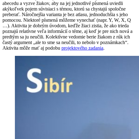
abecedu a vyzve žiakov, aby na jej jednotlivé písmená uviedli
akýkoľvek pojem súvisiaci s témou, ktorú sa chystajú spoločne
preberať. Náročnejšia varianta je bez atlasu, jednoduchšia s jeho
pomocou. Niektoré písmená môžeme vynechať (napr. Y, W, X, Q
…). Aktivita je dobrým úvodom, keďže žiaci zistia, že ako trieda
poznajú relatívne veľa informácií o téme, aj keď je pre nich nová a
predtým sa ju neučili. Kolektívne vedomie berie žiakom z rúk ich
častý argument „ale to sme sa neučili, to nebolo v poznámkach“.
Aktivita môže mať aj podobu
projektového zadania
.