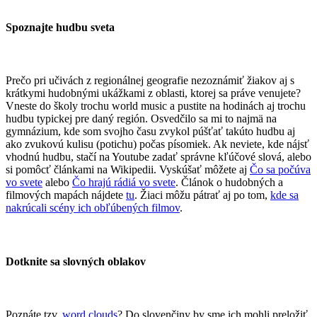
Spoznajte hudbu sveta
Prečo pri učivách z regionálnej geografie nezoznámiť žiakov aj s
krátkymi hudobnými ukážkami z oblasti, ktorej sa práve venujete?
Vneste do školy trochu world music a pustite na hodinách aj trochu
hudbu typickej pre daný región. Osvedčilo sa mi to najmä na
gymnázium, kde som svojho času zvykol púšťať takúto hudbu aj
ako zvukovú kulisu (potichu) počas písomiek. Ak neviete, kde nájsť
vhodnú hudbu, stačí na Youtube zadať správne kľúčové slová, alebo
si pomôcť článkami na Wikipedii. Vyskúšať môžete aj
Čo sa počúva
vo svete
alebo
Čo hrajú rádiá vo svete
. Článok o hudobných a
filmových mapách nájdete
tu
. Žiaci môžu pátrať aj po tom,
kde sa
nakrúcali scény ich obľúbených filmov
.
​Dotknite sa slovných oblakov
Poznáte tzv.
word clouds
? Do slovenčiny by sme ich mohli preložiť