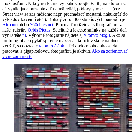
možnosťami. Nikdy nesklame využitie Google Earth, na ktorom sa
dá vynikajúce prezentovať najmä reliéf, pôdorysy miest … (cez
Street view sa zas môžeme napr. prechádzať mestami, nakuknúť do
výkladov kaviarní atď.). Bohatý zdroj 360 stupňových panorám je
Airpano
alebo
360cities.net
. Pracovať môžete aj s fotografiami z
našej rubriky
Orbis Pictus
. Satelitné a letecké snímky na každý deň
vyhľadáte
tu
. Výborné fotografie nájdete aj
v tomto blogu
. Ako sa
pri fotografiách pýtať správne otázky a ako ich v škole naplno
využiť, sa dozviete
v tomto článku
. Príkladom toho, ako sa dá
pracovať s gigapixelovou fotografiou je aktivita
Ako sa zorientovať
v cudzom meste
.