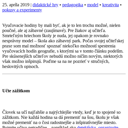
25. apríla 2019
|
didaktické hry
•
pedagogika
•
model
•
kreativita
•
pokusy a experimenty
Vyučovacie hodiny by mali byť, ak je to len trochu možné, nielen
poučné, ale aj zábavné (zaujímavé). Pre žiakov aj učiteľa.
Smrteľným hriechom školy je nuda, jej opakom je rovnako
nesprávny model – škola ako zábavný park. Počas svojej učiteľskej
praxe som mal možnosť spoznať niekoľko možností spestrenia
vyučovacích hodín geografie, s ktorými sa v tomto článku podelím.
Pre skúsenejších učiteľov nebudú možno ničím novým, niektorých
však možno inšpirujú. Poďme sa na ne pozrieť v stručných,
heslovitých opisoch.
Učte zážitkom
Človek sa učí najľahšie a najrýchlejšie vtedy, keď je to spojené so
zážitkom. Nie každá hodina sa dá premeniť na šou, školu je však
možné premeniť na o čosi radostnejšie a inšpiratívnejšie miesto.
Pojmite učivo netradične – napríklad ako
detektívku
,
organizujte