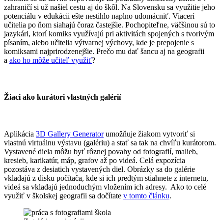
zahraničí si už našiel cestu aj do škôl. Na Slovensku sa využitie jeho
potenciálu v edukácii ešte nestihlo naplno udomácniť. Viacerí
učitelia po ňom siahajú čoraz častejšie. Pochopiteľne, väčšinou sú to
jazykári, ktorí komiks využívajú pri aktivitách spojených s tvorivým
písaním, alebo učitelia výtvarnej výchovy, kde je prepojenie s
komiksami najprirodzenejšie. Prečo mu dať šancu aj na geografii
a
ako ho môže učiteľ využiť
?
Žiaci ako kurátori vlastných galérií
Aplikácia
3D Gallery Generator
umožňuje žiakom vytvoriť si
vlastnú virtuálnu výstavu (galériu) a stať sa tak na chvíľu kurátorom.
Vystavené diela môžu byť rôznej povahy od fotografií, malieb,
kresieb, karikatúr, máp, grafov až po videá. Celá expozícia
pozostáva z desiatich vystavených diel. Obrázky sa do galérie
vkladajú z disku počítača, kde si ich predtým stiahnete z internetu,
videá sa vkladajú jednoduchým vložením ich adresy. Ako to celé
využiť v školskej geografii sa dočítate
v tomto článku
.