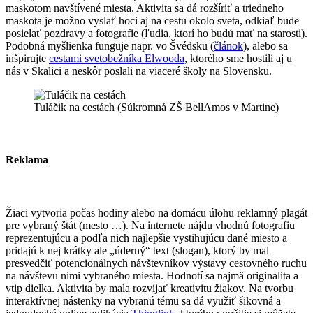
maskotom navštívené miesta. Aktivita sa dá rozšíriť a triedneho
maskota je možno vyslať hoci aj na cestu okolo sveta, odkiaľ bude
posielať pozdravy a fotografie (ľudia, ktorí ho budú mať na starosti).
Podobná myšlienka funguje napr. vo Švédsku (
článok
), alebo sa
inšpirujte
cestami svetobežníka Elwooda
, ktorého sme hostili aj u
nás v Skalici a neskôr poslali na viaceré školy na Slovensku.
Tuláčik na cestách (Súkromná ZŠ BellAmos v Martine)
Reklama
Žiaci vytvoria počas hodiny alebo na domácu úlohu reklamný plagát
pre vybraný štát (mesto …). Na internete nájdu vhodnú fotografiu
reprezentujúcu a podľa nich najlepšie vystihujúcu dané miesto a
pridajú k nej krátky ale „úderný“ text (slogan), ktorý by mal
presvedčiť potencionálnych návštevníkov výstavy cestovného ruchu
na návštevu nimi vybraného miesta. Hodnotí sa najmä originalita a
vtip dielka. Aktivita by mala rozvíjať kreativitu žiakov. Na tvorbu
interaktívnej nástenky na vybranú tému sa dá využiť šikovná a