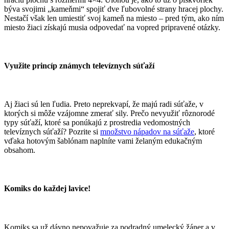
býva svojimi „kameňmi“ spojiť dve ľubovolné strany hracej plochy.
Nestačí však len umiestiť svoj kameň na miesto – pred tým, ako ním
miesto žiaci získajú musia odpovedať na vopred pripravené otázky.
Využite princíp známych televíznych súťaží
Aj žiaci sú len ľudia. Preto neprekvapí, že majú radi súťaže, v
ktorých si môže vzájomne zmerať sily. Prečo nevyužiť rôznorodé
typy súťaží, ktoré sa ponúkajú z prostredia vedomostných
televíznych súťaží? Pozrite si
množstvo nápadov na súťaže
, ktoré
vďaka hotovým šablónam naplníte vami želaným edukačným
obsahom.​
Komiks do každej lavice!
Komiks sa už dávno nepovažuje za podradný umelecký žáner a v