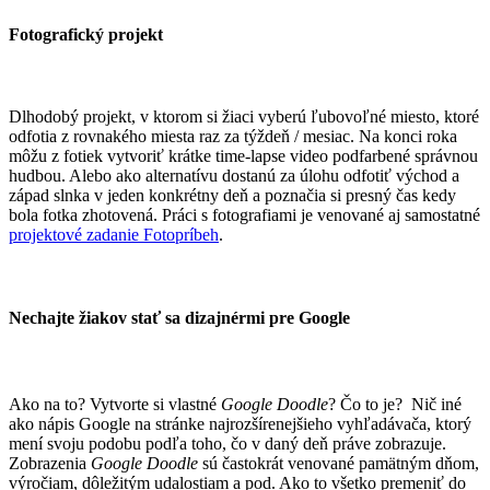
Fotografický projekt
Dlhodobý projekt, v ktorom si žiaci vyberú ľubovoľné miesto, ktoré
odfotia z rovnakého miesta raz za týždeň / mesiac. Na konci roka
môžu z fotiek vytvoriť krátke time-lapse video podfarbené správnou
hudbou. Alebo ako alternatívu dostanú za úlohu odfotiť východ a
západ slnka v jeden konkrétny deň a poznačia si presný čas kedy
bola fotka zhotovená. ​Práci s fotografiami je venované aj samostatné
projektové zadanie Fotopríbeh
.
Nechajte žiakov stať sa dizajnérmi pre Google
Ako na to? Vytvorte si vlastné
Google Doodle
? Čo to je? Nič iné
ako nápis Google na stránke najrozšírenejšieho vyhľadávača, ktorý
mení svoju podobu podľa toho, čo v daný deň práve zobrazuje.
Zobrazenia
Google Doodle
sú častokrát venované pamätným dňom,
výročiam, dôležitým udalostiam a pod. Ako to všetko premeniť do