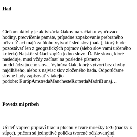
Had
Cieľom aktivity je aktivizácia žiakov na začiatku vyučovacej
hodiny, precvičenie pamäte, prípadne zopakovanie prebraného
učiva. Žiaci majú za úlohu vytvoriť sled slov (hada), ktorý bude
pozostávať len z geografických pojmov (alebo slov vami určeného
kritéria) Najskôr si žiaci zapíšu jedno slovo. Ďalšie slovo, ktoré
nasleduje, musí vždy začínať na posledné písmeno
predchádzajúceho slova. Vyhráva žiak, ktorý vytvorí bez chyby
najdlhšieho, alebo z najviac slov zloženého hada. Odporúčame
slovné hady zapisovať v takejto
podobe:
E
uróp
A
mstreda
M
ancheste
R
otterda
M
adri
D
unaj…
Povedz mi príbeh
Učiteľ vopred pripraví hraciu plochu v tvare mriežky 6×6 (riadky x
stĺpce), pričom sú jednotlivé políčka tvorené očíslovanými