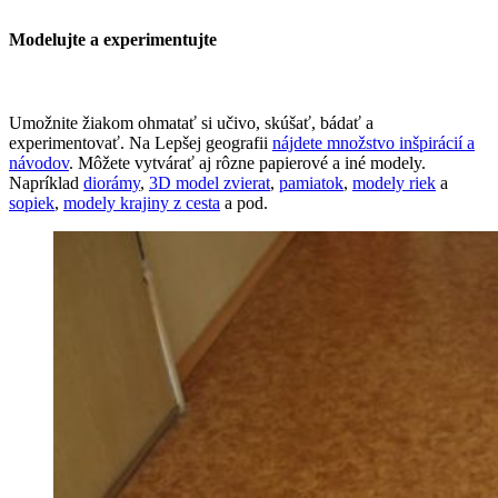
Modelujte a experimentujte
Umožnite žiakom ohmatať si učivo, skúšať, bádať a
experimentovať. Na Lepšej geografii
nájdete množstvo inšpirácií a
návodov
. Môžete vytvárať aj rôzne papierové a iné modely.
Napríklad
diorámy
,
3D model zvierat
,
pamiatok
,
modely riek
a
sopiek
,
modely krajiny z cesta
a pod.