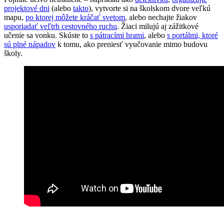
projektové dni
(alebo
takto
), vytvorte si na školskom dvore veľkú
mapu,
po ktorej môžete kráčať svetom
, alebo nechajte žiakov
usporiadať veľtrh cestovného ruchu
. Žiaci milujú aj zážitkové
učenie sa vonku. Skúste to
s pátracími hrami
, alebo
s portálmi, ktoré
sú plné nápadov
k tomu, ako preniesť vyučovanie mimo budovu
školy.