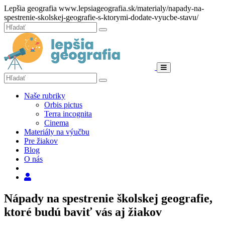
Hore
Lepšia geografia
www.lepsiageografia.sk/materialy/napady-na-
spestrenie-skolskej-geografie-s-ktorymi-dodate-vyucbe-stavu/
Zatvoriť
Hľadať:
Hľadať
Menu
Hľadať:
Hľadať
Naše rubriky
Orbis pictus
Terra incognita
Cinema
Materiály na výučbu
Pre žiakov
Blog
O nás
Hľadať
Nápady na spestrenie školskej geografie,
ktoré budú baviť vás aj žiakov