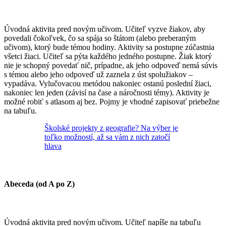
Úvodná aktivita pred novým učivom. Učiteľ vyzve žiakov, aby
povedali čokoľvek, čo sa spája so štátom (alebo preberaným
učivom), ktorý bude témou hodiny. Aktivity sa postupne zúčastnia
všetci žiaci. Učiteľ sa pýta každého jedného postupne. Žiak ktorý
nie je schopný povedať nič, prípadne, ak jeho odpoveď nemá súvis
s témou alebo jeho odpoveď už zaznela z úst spolužiakov –
vypadáva. Vylučovacou metódou nakoniec ostanú poslední žiaci,
nakoniec len jeden (závisí na čase a náročnosti témy). Aktivity je
možné robiť s atlasom aj bez. Pojmy je vhodné zapisovať priebežne
na tabuľu.
Školské projekty z geografie? Na výber je
toľko možností, až sa vám z nich zatočí
hlava
Abeceda (od A po Z)
Úvodná aktivita pred novým učivom. Učiteľ napíše na tabuľu