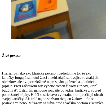
Živé pexeso
Hrá sa rovnako ako klasické pexeso, rozdielom je to, že ako
kartičky fungujú samotní žiaci a nehľadajú sa dvojice rovnakých
obrázkov, ale dvojice zložené napr. s páru „názov“ a „definícia
(opis)“. Pred začiatkom hry vyberte dvoch žiakov z triedy, ktorí
budú hrať. Ostatným náhodne rozdajte po jednej kartičke z vopred
pomiešanej kôpky. Hráči si striedavo vyberajú, ktorí prečítajú obsah
svojej kartičky. Ak hráč nájde správnu dvojicu žiakov – títo sa
postavia za neho. Víťazom ​sa stáva hráč s väčším počtom získaných