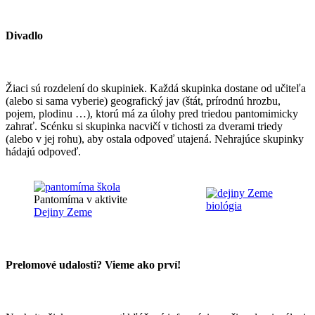
Divadlo
Žiaci sú rozdelení do skupiniek. Každá skupinka dostane od učiteľa
(alebo si sama vyberie) geografický jav (štát, prírodnú hrozbu,
pojem, plodinu …), ktorú má za úlohy pred triedou pantomimicky
zahrať. Scénku si skupinka nacvičí v tichosti za dverami triedy
(alebo v jej rohu), aby ostala odpoveď utajená. Nehrajúce skupinky
hádajú odpoveď.
Pantomíma v aktivite
Dejiny Zeme
Prelomové udalosti? Vieme ako prví!