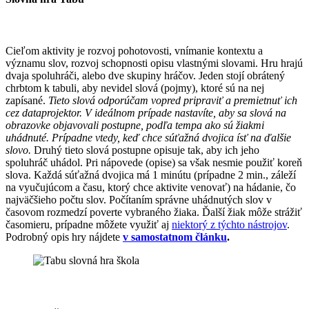
Cieľom aktivity je rozvoj pohotovosti, vnímanie kontextu a
významu slov, rozvoj schopnosti opisu vlastnými slovami. Hru hrajú
dvaja spoluhráči, alebo dve skupiny hráčov. Jeden stojí obrátený
chrbtom k tabuli, aby nevidel slová (pojmy), ktoré sú na nej
zapísané.
Tieto slová odporúčam vopred pripraviť a premietnuť ich
cez dataprojektor. V ideálnom prípade nastavíte, aby sa slová na
obrazovke objavovali postupne, podľa tempa ako sú žiakmi
uhádnuté. Prípadne vtedy, keď chce súťažná dvojica ísť na ďalšie
slovo.
Druhý tieto slová postupne opisuje tak, aby ich jeho
spoluhráč uhádol. Pri nápovede (opise) sa však nesmie použiť koreň
slova. Každá súťažná dvojica má 1 minútu (prípadne 2 min., záleží
na vyučujúcom a času, ktorý chce aktivite venovať) na hádanie, čo
najväčšieho počtu slov. Počítaním správne uhádnutých slov v
časovom rozmedzí poverte vybraného žiaka. Ďalší žiak môže strážiť
časomieru, prípadne môžete využiť aj
niektorý z týchto nástrojov
.
Podrobný opis hry nájdete
v samostatnom článku
.