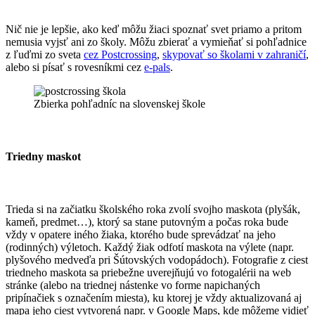
Nič nie je lepšie, ako keď môžu žiaci spoznať svet priamo a pritom
nemusia vyjsť ani zo školy. Môžu zbierať a vymieňať si pohľadnice
z ľuďmi zo sveta
cez Postcrossing
,
skypovať so školami v zahraničí
,
alebo si písať s rovesníkmi cez
e-pals
.
Zbierka pohľadníc na slovenskej škole
Triedny maskot​
Trieda si na začiatku školského roka zvolí svojho maskota (plyšák,
kameň, predmet…), ktorý sa stane putovným a počas roka bude
vždy v opatere iného žiaka, ktorého bude sprevádzať na jeho
(rodinných) výletoch. Každý žiak odfotí maskota na výlete (napr.
plyšového medveďa pri Šútovských vodopádoch). Fotografie z ciest
triedneho maskota sa priebežne uverejňujú vo fotogalérii na web
stránke (alebo na triednej nástenke vo forme napichaných
pripínačiek s označením miesta), ku ktorej je vždy aktualizovaná aj
mapa jeho ciest vytvorená napr. v Google Maps, kde môžeme vidieť