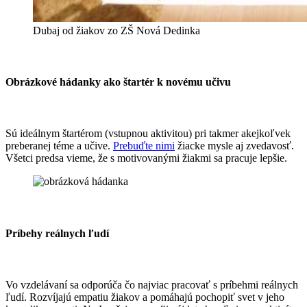
Dubaj od žiakov zo ZŠ Nová Dedinka
Obrázkové hádanky ako štartér k novému učivu
Sú ideálnym štartérom (vstupnou aktivitou) pri takmer akejkoľvek
preberanej téme a učive.
Prebuďte nimi
žiacke mysle aj zvedavosť.
Všetci predsa vieme, že s motivovanými žiakmi sa pracuje lepšie.​
Príbehy reálnych ľudí
Vo vzdelávaní sa odporúča čo najviac pracovať s príbehmi reálnych
ľudí. Rozvíjajú empatiu žiakov a pomáhajú pochopiť svet v jeho