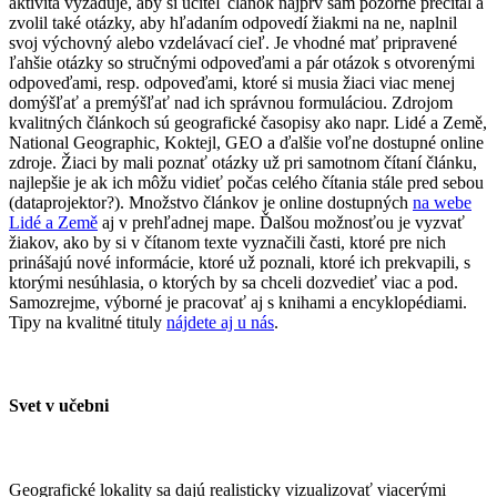
aktivita vyžaduje, aby si učiteľ článok najprv sám pozorne prečítal a
zvolil také otázky, aby hľadaním odpovedí žiakmi na ne, naplnil
svoj výchovný alebo vzdelávací cieľ. Je vhodné mať pripravené
ľahšie otázky so stručnými odpoveďami a pár otázok s otvorenými
odpoveďami, resp. odpoveďami, ktoré si musia žiaci viac menej
domýšľať a premýšľať nad ich správnou formuláciou. Zdrojom
kvalitných článkoch sú geografické časopisy ako napr. Lidé a Země,
National Geographic, Koktejl, GEO a ďalšie voľne dostupné online
zdroje. Žiaci by mali poznať otázky už pri samotnom čítaní článku,
najlepšie je ak ich môžu vidieť počas celého čítania stále pred sebou
(dataprojektor?). Množstvo článkov je online dostupných
na webe
Lidé a Země
aj v prehľadnej mape. Ďalšou možnosťou je vyzvať
žiakov, ako by si v čítanom texte vyznačili časti, ktoré pre nich
prinášajú nové informácie, ktoré už poznali, ktoré ich prekvapili, s
ktorými nesúhlasia, o ktorých by sa chceli dozvedieť viac a pod.
Samozrejme, výborné je pracovať aj s knihami a encyklopédiami.
Tipy na kvalitné tituly
nájdete aj u nás
.
Svet v učebni
Geografické lokality sa dajú realisticky vizualizovať viacerými