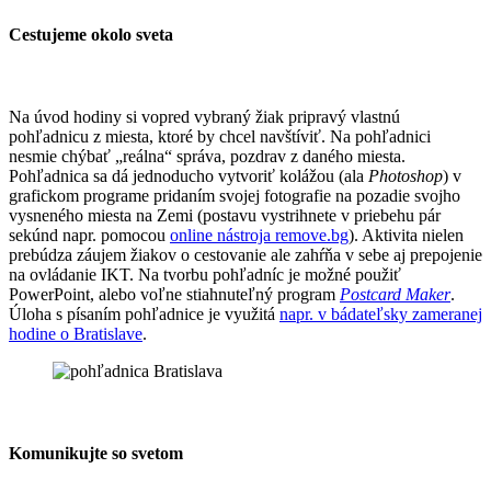
Cestujeme okolo sveta
Na úvod hodiny si vopred vybraný žiak pripravý vlastnú
pohľadnicu z miesta, ktoré by chcel navštíviť. Na pohľadnici
nesmie chýbať „reálna“ správa, pozdrav z daného miesta.
Pohľadnica sa dá jednoducho vytvoriť kolážou (ala
Photoshop
) v
grafickom programe pridaním svojej fotografie na pozadie svojho
vysneného miesta na Zemi (postavu vystrihnete v priebehu pár
sekúnd napr. pomocou
online nástroja remove.bg
). Aktivita nielen
prebúdza záujem žiakov o cestovanie ale zahŕňa v sebe aj prepojenie
na ovládanie IKT. Na tvorbu pohľadníc je možné použiť
PowerPoint, alebo voľne stiahnuteľný program
Postcard Maker
.
Úloha s písaním pohľadnice je využitá
napr. v bádateľsky zameranej
hodine o Bratislave
.
Komunikujte so svetom