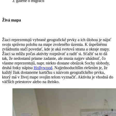
Z galérie o migrácii
Živá mapa
Žiaci reprezentujú vybrané geografické prvky a ich úlohou je nájsť
svoju správnu polohu na mape zvoleného územia. K úspešnému
zvládnutiu stačí povedať, kde je aká svetová strana a okraje mapy.
Žiaci sa môžu počas aktivity rozprávať a radiť si. Sťažiť sa to dá
tak, že nedostanú priame zadanie, ale musia najprv uhádnuť, čo
vlastne reprezentujú, napr. niekto dostane obrázok Sochy slobody,
druhá fotky nápisu
Hollywood
. Najjednoduchším riešením je, že
každý žiak dostaneme kartičku s názvom geografického prvku,
ktorý má v živej mape svojím telom vyznačiť. Aktivita je vhodná do
väčších priestorov alebo na ihrisko.