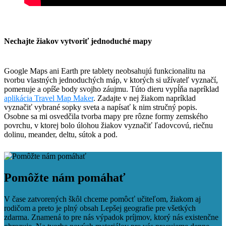
Nechajte žiakov vytvoriť jednoduché mapy
Google Maps ani Earth pre tablety neobsahujú funkcionalitu na
tvorbu vlastných jednoduchých máp, v ktorých si užívateľ vyznačí,
pomenuje a opíše body svojho záujmu. Túto dieru vypĺňa napríklad
aplikácia Travel Map Maker
. Zadajte v nej žiakom napríklad
vyznačiť vybrané sopky sveta a napísať k nim stručný popis.
Osobne sa mi osvedčila tvorba mapy pre rôzne formy zemského
povrchu, v ktorej bolo úlohou žiakov vyznačiť ľadovcovú, riečnu
dolinu, meander, deltu, sútok a pod.
Facebook
Tweet
Linkedin
share
share
Pomôžte nám pomáhať
V čase zatvorených škôl chceme pomôcť učiteľom, žiakom aj
rodičom a preto je plný obsah Lepšej geografie pre všetkých
zdarma. Znamená to pre nás výpadok príjmov, ktorý nás existenčne