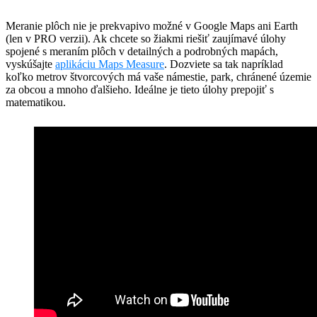
Meranie plôch nie je prekvapivo možné v Google Maps ani Earth
(len v PRO verzii). Ak chcete so žiakmi riešiť zaujímavé úlohy
spojené s meraním plôch v detailných a podrobných mapách,
vyskúšajte
aplikáciu Maps Measure
. Dozviete sa tak napríklad
koľko metrov štvorcových má vaše námestie, park, chránené územie
za obcou a mnoho ďalšieho. Ideálne je tieto úlohy prepojiť s
matematikou.