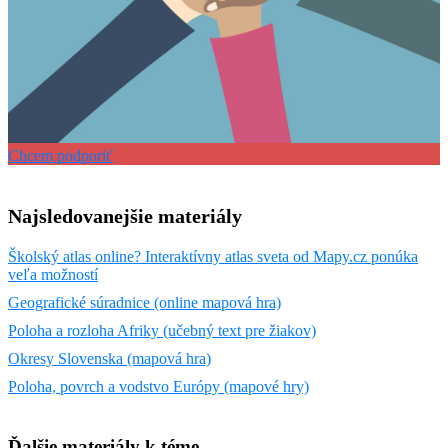
Chcem podporiť
Najsledovanejšie materiály
Školský atlas online? Interaktívny atlas sveta od Mapy.cz ponúka
veľa možností
Geografické súradnice (online mapová hra)
Poloha a rozloha Afriky (učebný text pre žiakov)
Okresy Slovenska (mapová hra)
Poloha, povrch a vodstvo Európy (mapové hry)
Ďalšie materiály k téme