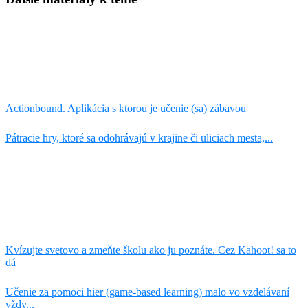
Actionbound. Aplikácia s ktorou je učenie (sa) zábavou
Pátracie hry, ktoré sa odohrávajú v krajine či uliciach mesta,...
Kvízujte svetovo a zmeňte školu ako ju poznáte. Cez Kahoot! sa to
dá
Učenie za pomoci hier (game-based learning) malo vo vzdelávaní
vždy...