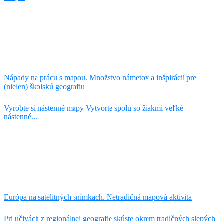
Nápady na prácu s mapou. Množstvo námetov a inšpirácií pre
(nielen) školskú geografiu
Vyrobte si nástenné mapy Vytvorte spolu so žiakmi veľké
nástenné...
Európa na satelitných snímkach. Netradičná mapová aktivita
Pri učivách z regionálnej geografie skúste okrem tradičných slepých