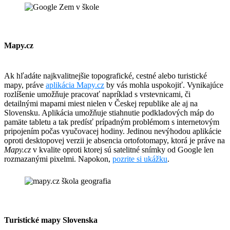
Mapy.cz
Ak hľadáte najkvalitnejšie topografické, cestné alebo turistické
mapy, práve
aplikácia Mapy.cz
by vás mohla uspokojiť. Vynikajúce
rozlíšenie umožňuje pracovať napríklad s vrstevnicami, či
detailnými mapami miest nielen v Českej republike ale aj na
Slovensku. Aplikácia umožňuje stiahnutie podkladových máp do
pamäte tabletu a tak predísť prípadným problémom s internetovým
pripojením počas vyučovacej hodiny. Jedinou nevýhodou aplikácie
oproti desktopovej verzii je absencia ortofotomapy, ktorá je práve na
Mapy.cz
v kvalite oproti ktorej sú satelitné snímky od Google len
rozmazanými pixelmi. Napokon,
pozrite si ukážku
.
Turistické mapy Slovenska