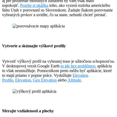
aj pre prostredie mobilných zariadení by vám však malo
uspokojiť.
Pozrite si ukážku
toho, ako vyzerá rozloha amerického
štátu Utah v porovnaní so Slovenskom. Zadajte žiakom porovnanie
vybraných prvkov a uvidíte, čo sa stane, nebudú chcieť prestať.
Vytvorte a skúmajte výškové profily
Vytvoriť výškový profil na vybranej trase je užitočnou schopnosťou.
V desktopovej verzii Google Earth
to ide bez problémov
, aplikácia
to však neumožňuje. Pomocníkom preto môžu byť aplikácie, ktoré
to majú priamo v popise práce. Vyskúšajte
Elevation
Profile
,
Elevation
,
Geo Elevation
alebo
Altitude
.
Merajte vzdialenosti a plochy