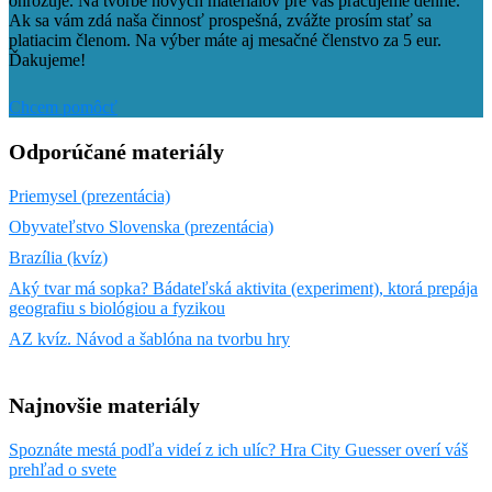
ohrozuje. Na tvorbe nových materiálov pre vás pracujeme denne.
Ak sa vám zdá naša činnosť prospešná, zvážte prosím stať sa
platiacim členom. Na výber máte aj mesačné členstvo za 5 eur.
Ďakujeme!
Chcem pomôcť
Odporúčané materiály
Priemysel (prezentácia)
Obyvateľstvo Slovenska (prezentácia)
Brazília (kvíz)
Aký tvar má sopka? Bádateľská aktivita (experiment), ktorá prepája
geografiu s biológiou a fyzikou
AZ kvíz. Návod a šablóna na tvorbu hry
Najnovšie materiály
Spoznáte mestá podľa videí z ich ulíc? Hra City Guesser overí váš
prehľad o svete