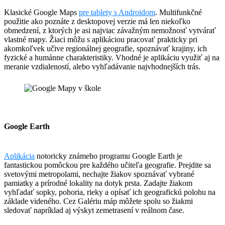
Klasické Google Maps
pre tablety s Androidom
. Multifunkčné
použitie ako poznáte z desktopovej verzie má len niekoľko
obmedzení, z ktorých je asi najviac závažným nemožnosť vytvárať
vlastné mapy. Žiaci môžu s aplikáciou pracovať prakticky pri
akomkoľvek učive regionálnej geografie, spoznávať krajiny, ich
fyzické a humánne charakteristiky. Vhodné je aplikáciu využiť aj na
meranie vzdialeností, alebo vyhľadávanie najvhodnejších trás.
Google Earth
Aplikácia
notoricky známeho programu Google Earth je
fantastickou pomôckou pre každého učiteľa geografie. Prejdite sa
svetovými metropolami, nechajte žiakov spoznávať vybrané
pamiatky a prírodné lokality na dotyk prsta. Zadajte žiakom
vyhľadať sopky, pohoria, rieky a opísať ich geografickú polohu na
základe videného. Cez Galériu máp môžete spolu so žiakmi
sledovať napríklad aj výskyt zemetrasení v reálnom čase.