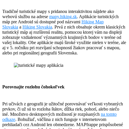
Tradičné turistické mapy s pridanou interaktivitou nájdete ako
webovú službu na adrese
mapy.hiking.sk
. Aplikácie turistických
máp pre Android sú dostupné pod názvami
Hiking Map
Slovakia
a
Hiking Slovakia
. Prvá z nich obsahuje okrem klasických
turistický máp aj rozšírenú realitu, pomocou ktorej vám na displeji
zobrazuje vzdialenosť významných krajinných bodov v teréne od
vašej lokality. Obe aplikácie majú široké využitie nielen v teréne, ale
aj v 5. ročníku pri rozvíjaní schopností žiakov pracovať s mapou,
alebo pri regionálnej geografii Slovenska.
Porovnajte rozlohu čohokoľvek
Pri učivách z geografii je užitočné porovnávať veľkosti vybraných
prvkov, či už sú to rozloha štátov, dĺžka riek, pohorí, alebo niečo
iné. Množstvo desktopových možností je rozpísaných
na tomto
odkaze
. Bohužiaľ, väčšina z nich funguje v internetovom
prehliadači cez Android len obmedzene. MAPfrappe prispôsobené