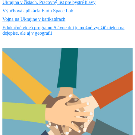
Ukrajina v číslach. Pracovný list pre bystré hlavy
Výučbová aplikácia Earth Space Lab
Vojna na Ukrajine v karikatúrach
Edukačné videá programu Slávne dni je možné využiť nielen na
dejepise, ale aj v geografii