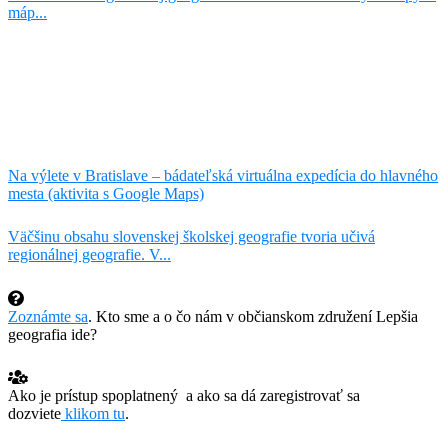
máp...
Na výlete v Bratislave – bádateľská virtuálna expedícia do hlavného
mesta​ (aktivita s Google Maps)​
Väčšinu obsahu slovenskej školskej geografie tvoria učivá
regionálnej geografie. V...
Zoznámte sa
. Kto sme a o čo nám v občianskom združení Lepšia
geografia ide?
Ako je prístup spoplatnený a ako sa dá zaregistrovať sa
dozviete
klikom tu
.