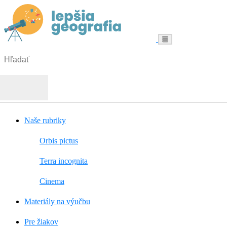
Menu
Hľadať:
Hľadať
Naše rubriky
Orbis pictus
Terra incognita
Cinema
Materiály na výučbu
Pre žiakov