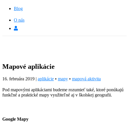
Blog
O nás
Mapové aplikácie
16. februára 2019
|
aplikácie
•
mapy
•
mapová aktivita
Pod mapovými aplikáciami budeme rozumieť také, ktoré ponúkajú
funkčné a praktické mapy využiteľné aj v školskej geografii.
Google Mapy