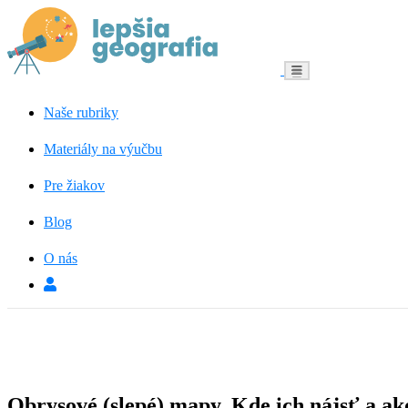
Menu
Naše rubriky
Materiály na výučbu
Pre žiakov
Blog
O nás
Obrysové (slepé) mapy. Kde ich nájsť a ak