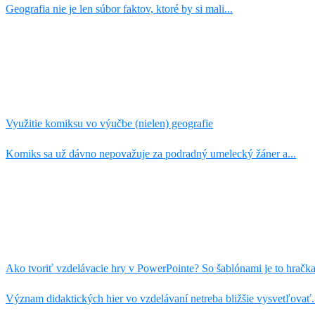
Geografia nie je len súbor faktov, ktoré by si mali...
Využitie komiksu vo výučbe (nielen) geografie
Komiks sa už dávno nepovažuje za podradný umelecký žáner a...
Ako tvoriť vzdelávacie hry v PowerPointe? So šablónami je to hračk
Význam didaktických hier vo vzdelávaní netreba bližšie vysvetľovať. 