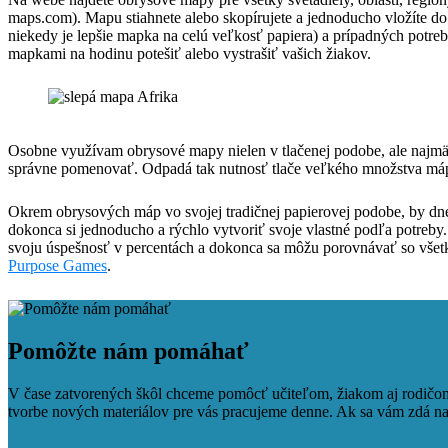
maps.com). Mapu stiahnete alebo skopírujete a jednoducho vložíte d
niekedy je lepšie mapka na celú veľkosť papiera) a prípadných potreb
mapkami na hodinu potešiť alebo vystrašiť vašich žiakov.
Osobne využívam obrysové mapy nielen v tlačenej podobe, ale najmä 
správne pomenovať. Odpadá tak nutnosť tlače veľkého množstva máp a
Okrem obrysových máp vo svojej tradičnej papierovej podobe, by dne
dokonca si jednoducho a rýchlo vytvoriť svoje vlastné podľa potreby
svoju úspešnosť v percentách a dokonca sa môžu porovnávať so všet
Purpose Games
.
Facebook
Tweet
Linkedin
share
share
Pomôžte nám pomáhať
V čase zatvorených škôl chceme pomôcť učiteľom, žiakom aj rodičom 
tvorbe nových materiálov pre vás pracujeme denne. Ak sa vám zdá naš