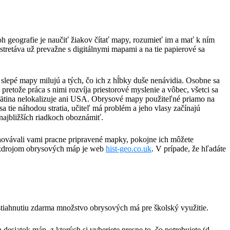
oh geografie je naučiť žiakov čítať mapy, rozumieť im a mať k ním
tretáva už prevažne s digitálnymi mapami a na tie papierové sa
slepé mapy milujú a tých, čo ich z hĺbky duše nenávidia. Osobne sa
etože práca s nimi rozvíja priestorové myslenie a vôbec, všetci sa
 pätina nelokalizuje ani USA. Obrysové mapy použiteľné priamo na
a tie náhodou stratia, učiteľ má problém a jeho vlasy začínajú
najbližších riadkoch oboznámiť.
chovávali vami pracne pripravené mapky, pokojne ich môžete
zdrojom obrysových máp je web
hist-geo.co.uk
. V prípade, že hľadáte
tiahnutiu zdarma množstvo obrysových má pre školský využitie.
desiatok máp, z ktorých si vyberiete presne to, čo potrebujete (d-