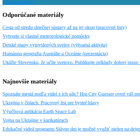
Chcem pomôcť
Odporúčané materiály
Cesta od stredu slnečnej sústavy až na jej okraj (pracovné listy)
Vytvorte si vlastné meteorologické pomôcky​
Detské mapy vymyslených svetov (výtvarná aktivita)
Humánna geografia Austrálie a Oceánie (prezentácia)
Ukážte Slovensku, že učíte svetovo. Publikujte príklady dobrej praxe 
Najnovšie materiály
Spoznáte mestá podľa videí z ich ulíc? Hra City Guesser overí váš pr
Ukrajina v číslach. Pracovný list pre bystré hlavy
Výučbová aplikácia Earth Space Lab
Vojna na Ukrajine v karikatúrach
Edukačné videá programu Slávne dni je možné využiť nielen na dejepis