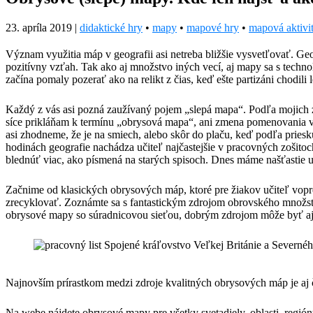
23. apríla 2019
|
didaktické hry
•
mapy
•
mapové hry
•
mapová aktivi
Význam využitia máp v geografii asi netreba bližšie vysvetľovať. Geo
pozitívny vzťah. Tak ako aj množstvo iných vecí, aj mapy sa s techno
začína pomaly pozerať ako na relikt z čias, keď ešte partizáni chodili 
Každý z vás asi pozná zaužívaný pojem „slepá mapa“. Podľa mojich zi
síce prikláňam k termínu „obrysová mapa“, ani zmena pomenovania však
asi zhodneme, že je na smiech, alebo skôr do plaču, keď podľa prie
hodinách geografie nachádza učiteľ najčastejšie v pracovných zošitoch
blednúť viac, ako písmená na starých spisoch. Dnes máme našťastie u
Začnime od klasických obrysových máp, ktoré pre žiakov učiteľ vopr
zrecyklovať. Zoznámte sa s fantastickým zdrojom obrovského množs
obrysové mapy so súradnicovou sieťou, dobrým zdrojom môže byť aj
Najnovším prírastkom medzi zdroje kvalitných obrysových máp je aj
Na webe nájdete obrysové mapy pre všetky svetadiely, oblasti, regióny