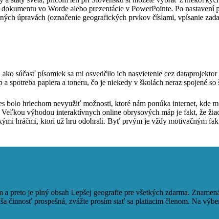
o dokumentu vo Worde alebo prezentácie v PowerPointe. Po nastavení p
ných úpravách (označenie geografických prvkov číslami, vpísanie zadan
ako súčasť písomiek sa mi osvedčilo ich nasvietenie cez dataprojektor
 spotreba papiera a toneru, čo je niekedy v školách neraz spojené so
s bolo hriechom nevyužiť možnosti, ktoré nám ponúka internet, kde mô
. Veľkou výhodou interaktívnych online obrysových máp je fakt, že žiac
kými hráčmi, ktorí už hru odohrali. Byť prvým je vždy motivačným fa
a preto je plný obsah Lepšej geografie pre všetkých zdarma. Znamená 
a činnosť prospešná, zvážte prosím stať sa platiacim členom. Na výbe