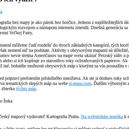
ta
grafia bez mapy je ako párok bez horčice. Jednou z najdôležitejších úl
logickým rozvojom a nástupom internetu zmenili. Dnešná generácia sa s
lesmi Veľkej Fatry.
stení môžeme ľudí rozdeliť do dvoch základných kategórií, tých ktorí 
 nemení nič na podstate. Aktivity s obrysovými mapami sú dôležité, pr
skumov nevie tretina Američanov na mape sveta ukázať Perzský záliv a
 alebo si ich kopíruje zo starostlivo roky ochraňovaných papierov. Ak s
ž iné, bohatšie možnosti obrysových máp s ktorými sa vás posnažím v 
ed pripraví prefotením príslušného množstva. Ak ste si dodnes roky u
tva tematických slepých máp na webe
d-maps.com
. Ďalším výborným 
 zbierka
týchto máp
.
 český mapový vydavateľ Kartografia Praha.
Na webstránke ponúka
k s
 a štáty sveta, pričom len pri Slovensku si môžete vybrať z niekoľkých 