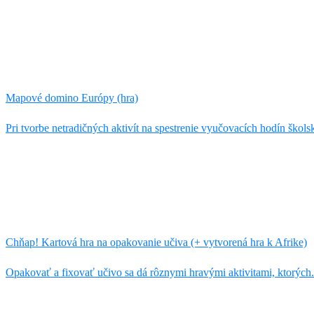
Mapové domino Európy (hra)
Pri tvorbe netradičných aktivít na spestrenie vyučovacích hodín školsk
Chňap! Kartová hra na opakovanie učiva (+ vytvorená hra k Afrike)
Opakovať a fixovať učivo sa dá rôznymi hravými aktivitami, ktorých.