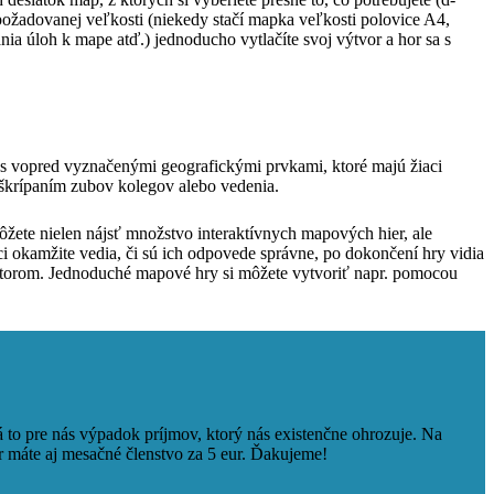
ožadovanej veľkosti (niekedy stačí mapka veľkosti polovice A4,
ia úloh k mape atď.) jednoducho vytlačíte svoj výtvor a hor sa s
 s vopred vyznačenými geografickými prvkami, ktoré majú žiaci
 škrípaním zubov kolegov alebo vedenia.
žete nielen nájsť množstvo interaktívnych mapových hier, ale
i okamžite vedia, či sú ich odpovede správne, po dokončení hry vidia
ktorom. Jednoduché mapové hry si môžete vytvoriť napr. pomocou
to pre nás výpadok príjmov, ktorý nás existenčne ohrozuje. Na
r máte aj mesačné členstvo za 5 eur. Ďakujeme!