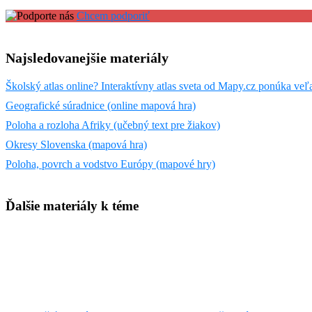
Chcem podporiť
Najsledovanejšie materiály
Školský atlas online? Interaktívny atlas sveta od Mapy.cz ponúka veľ
Geografické súradnice (online mapová hra)
Poloha a rozloha Afriky (učebný text pre žiakov)
Okresy Slovenska (mapová hra)
Poloha, povrch a vodstvo Európy (mapové hry)
Ďalšie materiály k téme