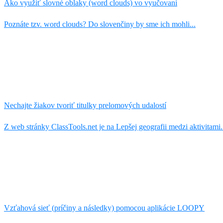
Ako využiť slovné oblaky (word clouds) vo vyučovaní
Poznáte tzv. word clouds? Do slovenčiny by sme ich mohli...
Nechajte žiakov tvoriť titulky prelomových udalostí
Z web stránky ClassTools.net je na Lepšej geografii medzi aktivitami.
Vzťahová sieť (príčiny a následky) pomocou aplikácie LOOPY