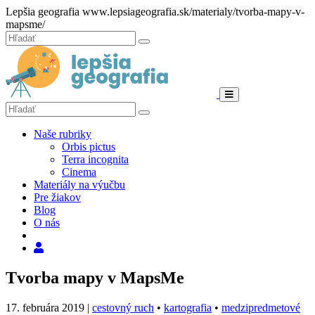
Hore
Lepšia geografia
www.lepsiageografia.sk/materialy/tvorba-mapy-v-
mapsme/
Zatvoriť
Hľadať:
Hľadať
Menu
Hľadať:
Hľadať
Naše rubriky
Orbis pictus
Terra incognita
Cinema
Materiály na výučbu
Pre žiakov
Blog
O nás
Hľadať
Tvorba mapy v MapsMe
17. februára 2019
|
cestovný ruch
•
kartografia
•
medzipredmetové