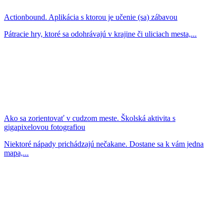
Actionbound. Aplikácia s ktorou je učenie (sa) zábavou
Pátracie hry, ktoré sa odohrávajú v krajine či uliciach mesta,...
Ako sa zorientovať v cudzom meste. Školská aktivita s
gigapixelovou fotografiou
Niektoré nápady prichádzajú nečakane. Dostane sa k vám jedna
mapa,...