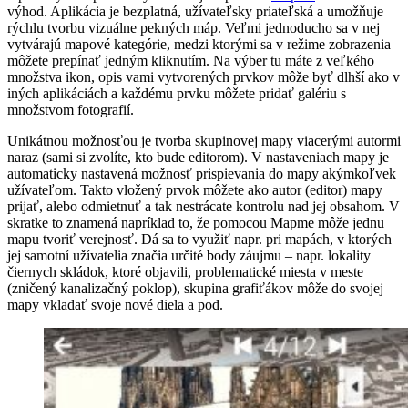
výhod. Aplikácia je bezplatná, užívateľsky priateľská a umožňuje
rýchlu tvorbu vizuálne pekných máp. Veľmi jednoducho sa v nej
vytvárajú mapové kategórie, medzi ktorými sa v režime zobrazenia
môžete prepínať jedným kliknutím. Na výber tu máte z veľkého
množstva ikon, opis vami vytvorených prvkov môže byť dlhší ako v
iných aplikáciách a každému prvku môžete pridať galériu s
množstvom fotografií.
Unikátnou možnosťou je tvorba skupinovej mapy viacerými autormi
naraz (sami si zvolíte, kto bude editorom). V nastaveniach mapy je
automaticky nastavená možnosť prispievania do mapy akýmkoľvek
užívateľom. Takto vložený prvok môžete ako autor (editor) mapy
prijať, alebo odmietnuť a tak nestrácate kontrolu nad jej obsahom. V
skratke to znamená napríklad to, že pomocou Mapme môže jednu
mapu tvoriť verejnosť. Dá sa to využiť napr. pri mapách, v ktorých
jej samotní užívatelia značia určité body záujmu – napr. lokality
čiernych skládok, ktoré objavili, problematické miesta v meste
(zničený kanalizačný poklop), skupina grafiťákov môže do svojej
mapy vkladať svoje nové diela a pod.