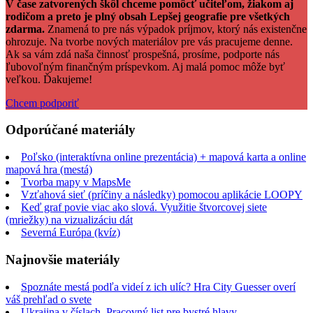
V čase zatvorených škôl chceme pomôcť učiteľom, žiakom aj
rodičom a preto je plný obsah Lepšej geografie pre všetkých
zdarma.
Znamená to pre nás výpadok príjmov, ktorý nás existenčne
ohrozuje. Na tvorbe nových materiálov pre vás pracujeme denne.
Ak sa vám zdá naša činnosť prospešná, prosíme, podporte nás
ľubovoľným finančným príspevkom. Aj malá pomoc môže byť
veľkou. Ďakujeme!
Chcem podporiť
Odporúčané materiály
Poľsko (interaktívna online prezentácia) + mapová karta ​a online
mapová hra (mestá)
Tvorba mapy v MapsMe
Vzťahová sieť (príčiny a následky) pomocou aplikácie LOOPY
Keď graf povie viac ako slová. Využitie štvorcovej siete
(mriežky) na vizualizáciu dát
Severná Európa (kvíz)
Najnovšie materiály
Spoznáte mestá podľa videí z ich ulíc? Hra City Guesser overí
váš prehľad o svete
Ukrajina v číslach. Pracovný list pre bystré hlavy