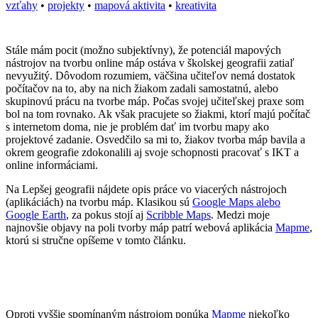
vzťahy
•
projekty
•
mapová aktivita
•
kreativita
Stále mám pocit (možno subjektívny), že potenciál mapových
nástrojov na tvorbu online máp ostáva v školskej geografii zatiaľ
nevyužitý. Dôvodom rozumiem, väčšina učiteľov nemá dostatok
počítačov na to, aby na nich žiakom zadali samostatnú, alebo
skupinovú prácu na tvorbe máp. Počas svojej učiteľskej praxe som
bol na tom rovnako. Ak však pracujete so žiakmi, ktorí majú počítač
s internetom doma, nie je problém dať im tvorbu mapy ako
projektové zadanie. Osvedčilo sa mi to, žiakov tvorba máp bavila a
okrem geografie zdokonalili aj svoje schopnosti pracovať s IKT a
online informáciami.
Na Lepšej geografii nájdete opis práce vo viacerých nástrojoch
(aplikáciách) na tvorbu máp. Klasikou sú
Google Maps alebo
Google Earth
, za pokus stojí aj
Scribble Maps
. Medzi moje
najnovšie objavy na poli tvorby máp patrí webová aplikácia
Mapme
,
ktorú si stručne opíšeme v tomto článku.
Oproti vyššie spomínaným nástrojom ponúka
Mapme
niekoľko