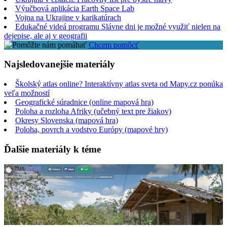
Výučbová aplikácia Earth Space Lab
Vojna na Ukrajine v karikatúrach
Edukačné videá programu Slávne dni je možné využiť nielen na
dejepise, ale aj v geografii
Chcem pomôcť
Najsledovanejšie materiály
Školský atlas online? Interaktívny atlas sveta od Mapy.cz ponúka
veľa možností
Geografické súradnice (online mapová hra)
Poloha a rozloha Afriky (učebný text pre žiakov)
Okresy Slovenska (mapová hra)
Poloha, povrch a vodstvo Európy (mapové hry)
Ďalšie materiály k téme