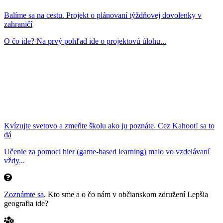
Balíme sa na cestu. Projekt o plánovaní týždňovej dovolenky v
zahraničí
O čo ide? Na prvý pohľad ide o projektovú úlohu...
Kvízujte svetovo a zmeňte školu ako ju poznáte. Cez Kahoot! sa to
dá
Učenie za pomoci hier (game-based learning) malo vo vzdelávaní
vždy...
Zoznámte sa
. Kto sme a o čo nám v občianskom združení Lepšia
geografia ide?