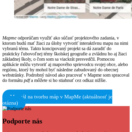
Mapme
odporúčam využiť ako súčasť projektového zadania, v
ktorom budú mať žiaci za úlohy vytvoriť interaktívnu mapu na nimi
vybranú tému. Takto koncipovaný projekt sa dá zaradiť do
prakticky ľubovoľnej témy školskej geografie a zvládnu ho aj žiaci
základnej školy, o čom som sa viackrát presvedčil. Pomocou
aplikácie môžu vytvoriť aj mapového sprievodcu svojej obce, alebo
regiónu, ktorý by mohol byť následne zabudovaný do obecnej
webstránky. Podrobný návod ako pracovať v Mapme som spracoval
do formátu
pdf
a môžete si ho stiahnuť cez odkaz nižšie.
Manuál na tvorbu máp v MapMe (aktuálnosť je
otázna)
Facebook
Tweet
Linkedin
share
share
Podporte nás