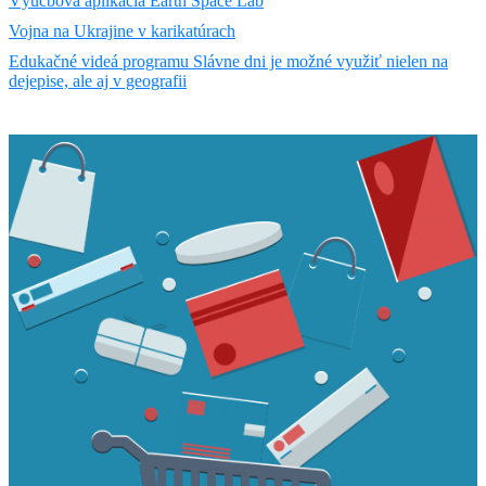
Výučbová aplikácia Earth Space Lab
Vojna na Ukrajine v karikatúrach
Edukačné videá programu Slávne dni je možné využiť nielen na
dejepise, ale aj v geografii