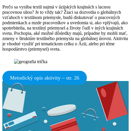
Prečo sa vyrába textil najmä v ázijských krajinách s lacnou
pracovnou silou? Je to vždy tak? Žiaci sa dozvedia o globálnych
vzťahoch v textilnom priemysle, budú diskutovať o pracovných
podmienkach a mzde pracovníkov a uvedomia si, ako vplývajú, ako
spotrebitelia, na textilný priemysel a životy ľudí v iných krajinách
sveta. Pochopia, aké možné dôsledky majú, prípadne by mohli mať,
zmeny v štruktúre textilného priemyslu na globálnej úrovni. Aktivitu
je vhodné využiť pri tematickom celku o Ázii, alebo pri téme
hospodárstvo (priemysel) sveta.
Metodický opis aktivity – str. 26
Facebook
Tweet
Linkedin
share
share