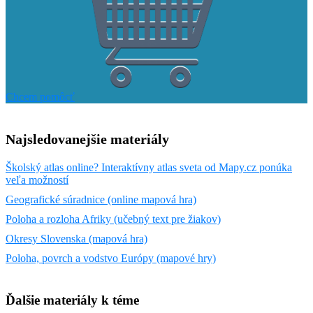
Chcem pomôcť
Najsledovanejšie materiály
Školský atlas online? Interaktívny atlas sveta od Mapy.cz ponúka
veľa možností
Geografické súradnice (online mapová hra)
Poloha a rozloha Afriky (učebný text pre žiakov)
Okresy Slovenska (mapová hra)
Poloha, povrch a vodstvo Európy (mapové hry)
Ďalšie materiály k téme