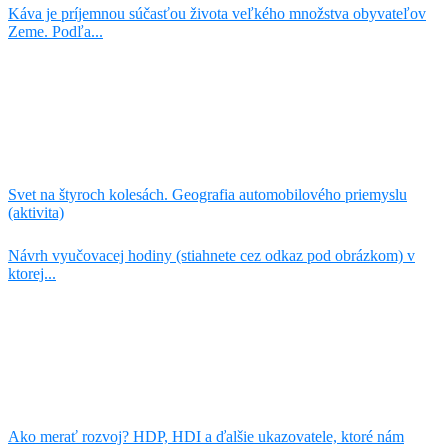
Káva je príjemnou súčasťou života veľkého množstva obyvateľov
Zeme. Podľa...
Svet na štyroch kolesách. Geografia automobilového priemyslu
(aktivita)
Návrh vyučovacej hodiny (stiahnete cez odkaz pod obrázkom) v
ktorej...
Ako merať rozvoj? HDP, HDI a ďalšie ukazovatele, ktoré nám