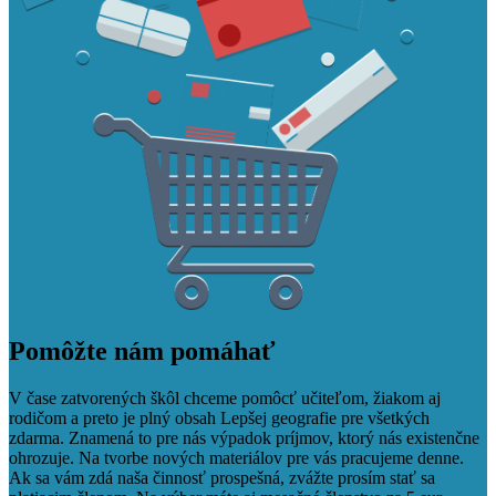
Pomôžte nám pomáhať
V čase zatvorených škôl chceme pomôcť učiteľom, žiakom aj
rodičom a preto je plný obsah Lepšej geografie pre všetkých
zdarma. Znamená to pre nás výpadok príjmov, ktorý nás existenčne
ohrozuje. Na tvorbe nových materiálov pre vás pracujeme denne.
Ak sa vám zdá naša činnosť prospešná, zvážte prosím stať sa