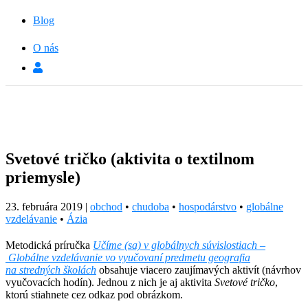
Blog
O nás
Svetové tričko (aktivita o textilnom
priemysle)
23. februára 2019
|
obchod
•
chudoba
•
hospodárstvo
•
globálne
vzdelávanie
•
Ázia
Metodická príručka
Učíme (sa) v globálnych súvislostiach –
Globálne vzdelávanie vo vyučovaní predmetu geografia
na stredných školách
obsahuje viacero zaujímavých aktivít (návrhov
vyučovacích hodín). Jednou z nich je aj aktivita
Svetové tričko
,
ktorú stiahnete cez odkaz pod obrázkom.