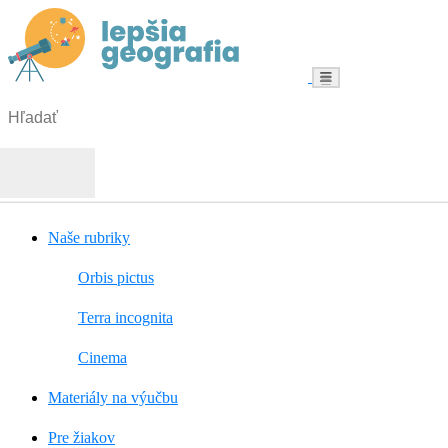
Menu
Hľadať:
Hľadať
Naše rubriky
Orbis pictus
Terra incognita
Cinema
Materiály na výučbu
Pre žiakov