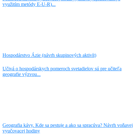
využitím metódy E-U-R)...
Hospodárstvo Ázie (návrh skupinových aktivít)​
Učivá o hospodárskych pomeroch svetadielov sú pre učiteľa
geografie výzvou...
Geografia kávy. Kde sa pestuje a ako sa spracúva? Návrh voňavej
vyučovacej hodiny