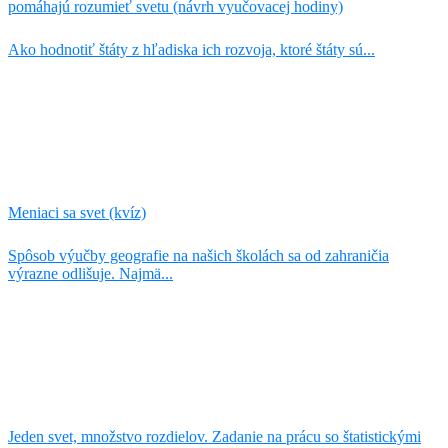
pomáhajú rozumieť svetu (návrh vyučovacej hodiny)
Ako hodnotiť štáty z hľadiska ich rozvoja, ktoré štáty sú...
Meniaci sa svet (kvíz)
Spôsob výučby geografie na našich školách sa od zahraničia
výrazne odlišuje. Najmä...
Jeden svet, množstvo rozdielov. Zadanie na prácu so štatistickými