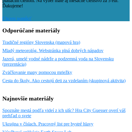
platiacim členom. Na výber máte aj mesačné členstvo za 5 eur.
Ďakujeme!
Chcem pomôcť
Odporúčané materiály
Tradičné regióny Slovenska (mapová hra)
Mladý meteorológ. Webstránka plná dobrých nápadov
Jazerá, umelé vodné nádrže a podzemná voda na Slovensku
(prezentácia)
Zväčšovanie mapy pomocou mriežky
Cesta do školy. Ako cestujú deti za vzdelaním (skupinová aktivita)
Najnovšie materiály
Spoznáte mestá podľa videí z ich ulíc? Hra City Guesser overí váš
prehľad o svete
Ukrajina v číslach. Pracovný list pre bystré hlavy