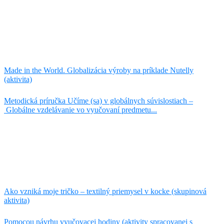
Made in the World. Globalizácia výroby na príklade Nutelly
(aktivita)
Metodická príručka Učíme (sa) v globálnych súvislostiach –
Globálne vzdelávanie vo vyučovaní predmetu...
Ako vzniká moje tričko – textilný priemysel v kocke (skupinová
aktivita)
Pomocou návrhu vyučovacej hodiny (aktivity spracovanej s