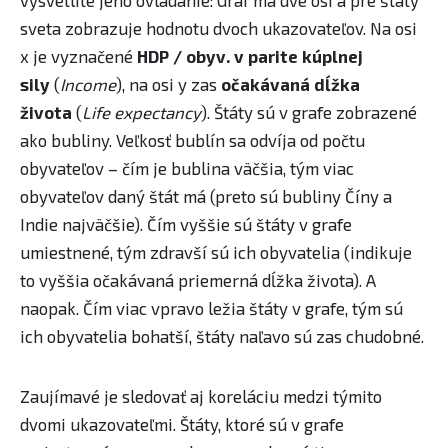
vysvetlite jeho ovládanie: ​Graf má dve osi a pre štáty
sveta zobrazuje hodnotu dvoch ukazovateľov. Na osi
x je vyznačené
HDP / obyv. v parite kúplnej
sily
(
Income
), na osi y zas
očakávaná dĺžka
života
(
Life expectancy
). Štáty sú v grafe zobrazené
ako bubliny. Veľkosť bublín sa odvíja od počtu
obyvateľov – čím je bublina väčšia, tým viac
obyvateľov daný štát má (preto sú bubliny Číny a
Indie najväčšie). Čím vyššie sú štáty v grafe
umiestnené, tým zdravší sú ich obyvatelia (indikuje
to vyššia očakávaná priemerná dĺžka života). A
naopak. Čím viac vpravo ležia štáty v grafe, tým sú
ich obyvatelia bohatší, štáty naľavo sú zas chudobné.
Zaujímavé je sledovať aj koreláciu medzi týmito
dvomi ukazovateľmi. Štáty, ktoré sú v grafe