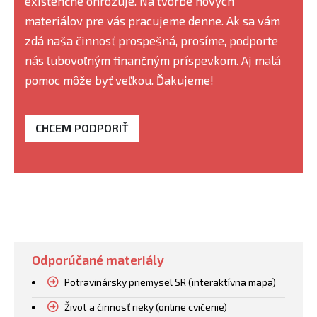
existenčne ohrozuje. Na tvorbe nových
materiálov pre vás pracujeme denne. Ak sa vám
zdá naša činnosť prospešná, prosíme, podporte
nás ľubovoľným finančným príspevkom. Aj malá
pomoc môže byť veľkou. Ďakujeme!
CHCEM PODPORIŤ
Odporúčané materiály
Potravinársky priemysel SR (interaktívna mapa)
Život a činnosť rieky (online cvičenie)