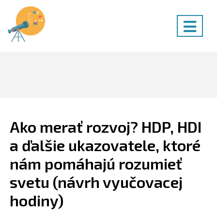
Hore
Lepšia geografia
www.lepsiageografia.sk/materialy/ako-
merat-rozvoj-hdp-hdi-a-dalsie-ukazovatele-ktore-nam-
Menu
pomahaju-rozumiet-svetu-navrh-vyucovacej-hodiny/
Zatvoriť
Hľadať:
Hľadať
Ako merať rozvoj? HDP, HDI
a ďalšie ukazovatele, ktoré
nám pomáhajú rozumieť
svetu (návrh vyučovacej
hodiny)