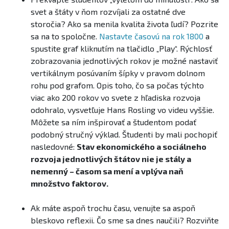
svet a štáty v ňom rozvíjali za ostatné dve
storočia? Ako sa menila kvalita života ľudí? Pozrite
sa na to spoločne.
Nastavte časovú na rok 1800
a
spustite graf kliknutím na tlačidlo „Play“. Rýchlosť
zobrazovania jednotlivých rokov je možné nastaviť
vertikálnym posúvaním šípky v pravom dolnom
rohu pod grafom. Opis toho, čo sa počas týchto
viac ako 200 rokov vo svete z hľadiska rozvoja
odohralo, vysvetľuje Hans Rosling vo videu vyššie.
Môžete sa ním inšpirovať a študentom podať
podobný stručný výklad. Študenti by mali pochopiť
nasledovné:
Stav ekonomického a sociálneho
rozvoja jednotlivých štátov nie je stály a
nemenný – časom sa mení a vplýva naň
množstvo faktorov.
Ak máte aspoň trochu času, venujte sa aspoň
bleskovo reflexii. Čo sme sa dnes naučili? Rozviňte