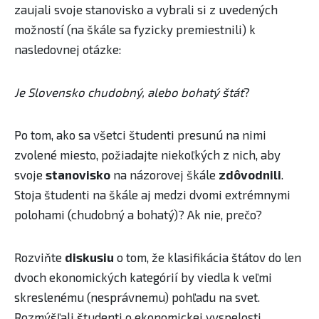
zaujali svoje stanovisko a vybrali si z uvedených
možností (na škále sa fyzicky premiestnili) k
nasledovnej otázke:
Je Slovensko chudobný, alebo bohatý štát
?
Po tom, ako sa všetci študenti presunú na nimi
zvolené miesto, požiadajte niekoľkých z nich, aby
svoje
stanovisko
na názorovej škále
zdôvodnili
.
Stoja študenti na škále aj medzi dvomi extrémnymi
polohami (chudobný a bohatý)? Ak nie, prečo?
Rozviňte
diskusiu
​o tom, že klasifikácia štátov do len
dvoch ekonomických kategórií by viedla k veľmi
skreslenému (nesprávnemu) pohľadu na svet.
Rozmýšľali študenti ​o ekonomickej vyspelosti