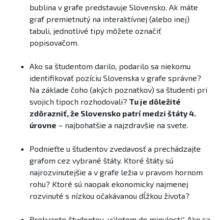
bublina v grafe predstavuje Slovensko. Ak máte
graf premietnutý na interaktívnej (alebo inej)
tabuli, jednotlivé tipy môžete označiť
popisovačom.
Ako sa študentom darilo, podarilo sa niekomu
identifikovať pozíciu Slovenska v grafe správne?
Na základe čoho (akých poznatkov) sa študenti pri
svojich tipoch rozhodovali?
Tu je dôležité
zdôrazniť, že Slovensko patrí medzi štáty 4.
úrovne
– najbohatšie a najzdravšie na svete.
Podnieťte u študentov zvedavosť a prechádzajte
grafom cez vybrané štáty. Ktoré štáty sú
najrozvinutejšie a v grafe ležia v pravom hornom
rohu? Ktoré sú naopak ekonomicky najmenej
rozvinuté s nízkou očakávanou dĺžkou života?
Prekvapte študentov „výletom do minulosti“. Ako sa