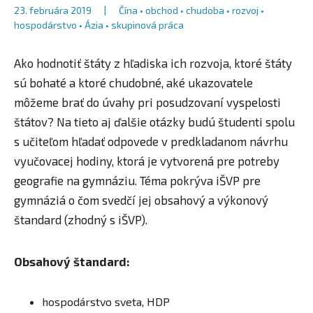
23. februára 2019
|
Čína
•
obchod
•
chudoba
•
rozvoj
•
hospodárstvo
•
Ázia
•
skupinová práca
Ako hodnotiť štáty z hľadiska ich rozvoja, ktoré štáty
sú bohaté a ktoré chudobné, aké ukazovatele
môžeme brať do úvahy pri posudzovaní vyspelosti
štátov? Na tieto aj ďalšie otázky budú študenti spolu
s učiteľom hľadať odpovede v predkladanom návrhu
vyučovacej hodiny, ktorá je vytvorená pre potreby
geografie na gymnáziu. Téma pokrýva iŠVP pre
gymnáziá o čom svedčí jej obsahový ​a výkonový
štandard (zhodný s iŠVP).
​Obsahový štandard:
hospodárstvo sveta, HDP