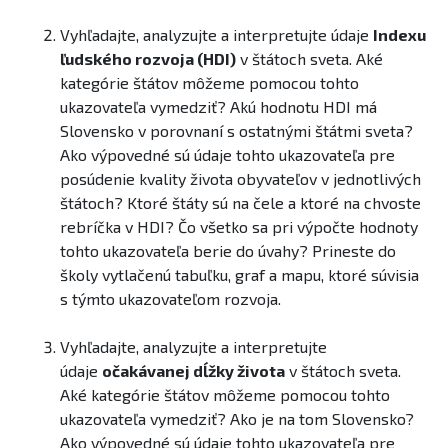
Vyhľadajte, analyzujte a interpretujte údaje
Indexu
ľudského rozvoja (HDI)
v štátoch sveta. Aké
kategórie štátov môžeme pomocou tohto
ukazovateľa vymedziť? Akú hodnotu HDI má
Slovensko v porovnaní s ostatnými štátmi sveta? ​
Ako výpovedné ​sú údaje tohto ukazovateľa pre
posúdenie kvality života obyvateľov v jednotlivých
štátoch? Ktoré štáty sú na čele a ktoré na chvoste
rebríčka v HDI? ​Čo všetko sa pri výpočte hodnoty
tohto ukazovateľa berie do úvahy? Prineste do
školy vytlačenú tabuľku, graf a mapu, ktoré súvisia
s týmto ukazovateľom rozvoja.
Vyhľadajte, analyzujte a interpretujte
údaje
očakávanej dĺžky života
v štátoch sveta.
Aké kategórie štátov môžeme pomocou tohto
ukazovateľa vymedziť? Ako je na tom Slovensko?
Ako výpovedné sú údaje tohto ukazovateľa pre