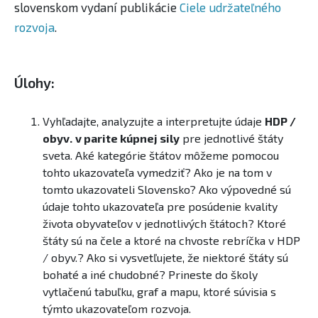
slovenskom vydaní publikácie
Ciele udržateľného
rozvoja
.
Úlohy:
Vyhľadajte, analyzujte a interpretujte údaje
HDP /
obyv.
v parite kúpnej sily
pre jednotlivé štáty
sveta. Aké kategórie štátov môžeme pomocou
tohto ukazovateľa vymedziť? Ako je na tom v
tomto ukazovateli Slovensko? Ako výpovedné sú
údaje tohto ukazovateľa pre posúdenie kvality
života obyvateľov v jednotlivých štátoch? Ktoré
štáty sú na čele a ktoré na chvoste rebríčka v HDP
/ obyv.? Ako si vysvetľujete, že niektoré štáty sú
bohaté a iné chudobné? Prineste do školy
vytlačenú tabuľku, ​graf a mapu, ktoré súvisia s
týmto ukazovateľom rozvoja.