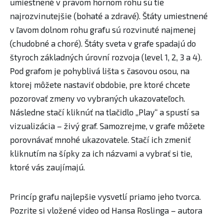
umiestnené v pravom hornom rohu sú tie
najrozvinutejšie (bohaté a zdravé). Štáty umiestnené
v ľavom dolnom rohu grafu sú rozvinuté najmenej
(chudobné a choré). Štáty sveta v grafe spadajú do
štyroch základných úrovní rozvoja (level 1, 2, 3 a 4).​
Pod grafom je pohyblivá lišta s časovou osou, na
ktorej môžete nastaviť obdobie, pre ktoré chcete
pozorovať zmeny vo vybraných ukazovateľoch.
Následne stačí kliknúť na tlačidlo „Play“ a spustí sa
vizualizácia – živý graf. Samozrejme, v grafe môžete
porovnávať mnohé ukazovatele. Stačí ich zmeniť
kliknutím na šípky za ich názvami a vybrať si tie,
ktoré vás zaujímajú.
Princíp grafu najlepšie vysvetlí priamo jeho tvorca.
Pozrite si vložené video od Hansa Roslinga – autora