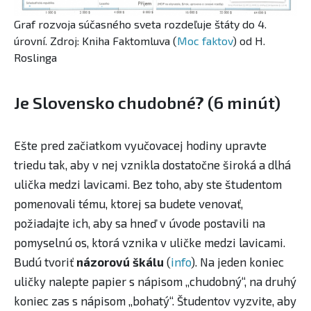
Graf rozvoja súčasného sveta rozdeľuje štáty do 4.
úrovní. Zdroj: Kniha Faktomluva (
Moc faktov
) od H.
Roslinga
Je Slovensko chudobné? (6 minút)
Ešte pred začiatkom vyučovacej hodiny upravte
triedu tak, aby v nej vznikla dostatočne široká a dlhá
ulička medzi lavicami.​ Bez toho, aby ste študentom
pomenovali tému, ktorej sa budete venovať,
požiadajte ich, aby sa hneď v úvode postavili na
pomyselnú os, ktorá vznika v uličke medzi lavicami.
Budú tvoriť
názorovú škálu
(
info
). Na jeden koniec
uličky nalepte papier s nápisom „chudobný“, na druhý
koniec zas s nápisom „bohatý“. Študentov vyzvite, aby