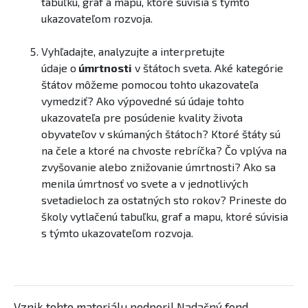
tabuľku, graf a mapu, ktoré súvisia ​s týmto
ukazovateľom rozvoja.​
Vyhľadajte, analyzujte a interpretujte
údaje o
úmrtnosti
v štátoch sveta. ​Aké kategórie
štátov môžeme pomocou tohto ukazovateľa
vymedziť? Ako výpovedné sú údaje tohto
ukazovateľa pre posúdenie kvality života
obyvateľov v skúmaných štátoch? Ktoré štáty sú
na čele a ktoré na chvoste rebríčka? Čo vplýva na
zvyšovanie alebo znižovanie úmrtnosti? Ako sa
menila úmrtnosť vo svete a v jednotlivých
svetadieloch za ostatných sto rokov? Prineste do
školy vytlačenú tabuľku, graf a mapu, ktoré súvisia ​
s týmto ukazovateľom rozvoja.​
Vznik tohto materiálu podporil Nadačný fond