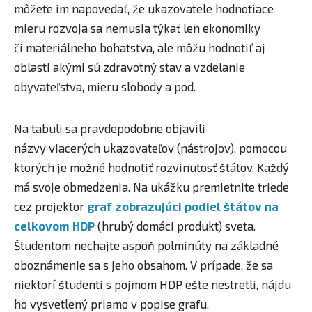
môžete im napovedať, že ukazovatele hodnotiace
mieru rozvoja sa nemusia týkať len ekonomiky
či materiálneho bohatstva, ale môžu hodnotiť aj
oblasti akými sú zdravotný stav a vzdelanie
obyvateľstva, mieru slobody a pod.
Na tabuli sa pravdepodobne objavili
názvy viacerých ukazovateľov (nástrojov), pomocou
ktorých je možné hodnotiť rozvinutosť štátov. Každý
má svoje obmedzenia. Na ukážku premietnite triede
cez projektor
graf zobrazujúci podiel štátov na
celkovom HDP
(hrubý domáci produkt) sveta.
Študentom nechajte aspoň polminúty na základné
oboznámenie sa s jeho obsahom. V prípade, že sa
niektorí študenti ​s pojmom HDP ešte nestretli, nájdu
ho vysvetlený priamo v popise grafu.