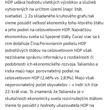
HDP udáva hodnotu všetkých výrobkov a služieb
vytvorených na určitom území (napr. štát,
svetadiel…). Zo skladaného kruhového grafu tak
vieme posúdiť veľkosť ekonomiky toho-ktorého štátu
a jeho podiel na celosvetovom HDP. Najväčšou
ekonomikou sveta sú Spojené štáty. Čoraz viac sa k
nim doťahuje Čína.​Porovnaním podielu HDP
jednotlivých štátov na celosvetovom HDP však
nezískame správnu informáciu o rozdielnosti či
podobnosti ich ekonomického rozvoja. Taliansko a
India majú napr. porovnateľný podiel na
celosvetovom HDP (2,46% vs. 2,83%). Majú však
neporovnateľný počet obyvateľov – v Indii ich žije
22-krát viac. To znamená, že Taliansko je v
skutočnosti ekonomicky oveľa rozvinutejším štátom.
Vieme to posúdiť z hodnoty ukazovateľa HDP na