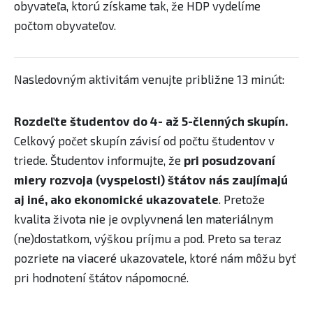
obyvateľa, ktorú získame tak, že HDP vydelíme
počtom obyvateľov. ​​
Nasledovným aktivitám venujte približne 13 minút:
Rozdeľte študentov do 4- až 5-členných skupín.
Celkový počet skupín závisí od počtu študentov v
triede. ​Študentov informujte, že
pri posudzovaní
miery rozvoja (vyspelosti) štátov nás zaujímajú
aj iné, ako ekonomické ukazovatele
. Pretože
kvalita života nie je ovplyvnená len materiálnym
(ne)dostatkom, výškou príjmu a pod. Preto sa teraz
pozriete na viaceré ukazovatele, ktoré nám môžu byť
pri hodnotení štátov nápomocné.