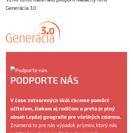
Generácia 3.0
Facebook share
Tweet
Linkedin share
PODPORTE NÁS
V čase zatvorených škôl chceme pomôcť
učiteľom, žiakom aj rodičom a preto je plný
obsah Lepšej geografie pre všetkých zdarma.
Znamená to pre nás výpadok príjmov, ktorý nás