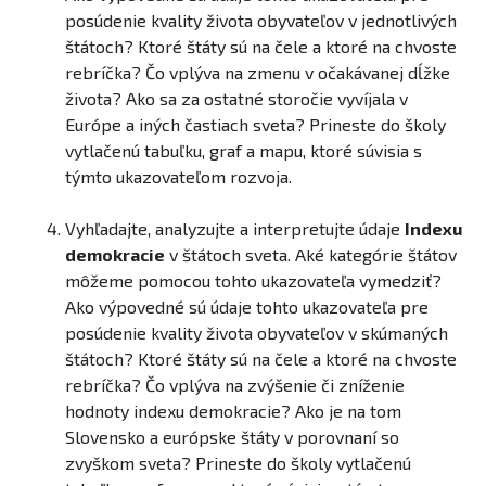
posúdenie kvality života obyvateľov v jednotlivých
štátoch? Ktoré štáty sú na čele a ktoré na chvoste
rebríčka? Čo vplýva na zmenu ​v očakávanej dĺžke
života? Ako sa za ostatné storočie vyvíjala v
Európe a iných častiach sveta? Prineste do školy
vytlačenú tabuľku, graf a mapu, ktoré súvisia ​s
týmto ukazovateľom rozvoja.
Vyhľadajte, analyzujte a interpretujte údaje
Indexu
demokracie
v štátoch sveta. ​Aké kategórie štátov
môžeme pomocou tohto ukazovateľa vymedziť?
Ako výpovedné sú údaje tohto ukazovateľa pre
posúdenie kvality života obyvateľov v skúmaných
štátoch? Ktoré štáty sú na čele a ktoré na chvoste
rebríčka? Čo vplýva na zvýšenie či zníženie
hodnoty indexu demokracie? Ako je na tom
Slovensko a európske štáty v porovnaní so
zvyškom sveta? Prineste do školy vytlačenú