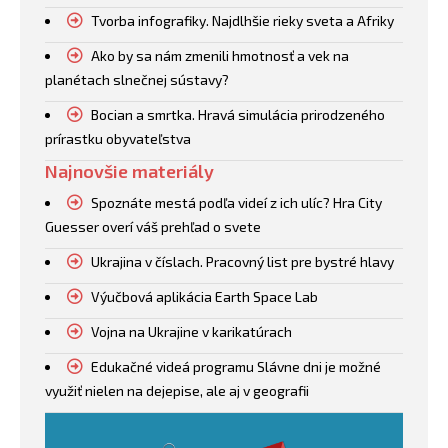
Tvorba infografiky. Najdlhšie rieky sveta a Afriky
Ako by sa nám zmenili hmotnosť a vek na
planétach slnečnej sústavy?
Bocian a smrtka. Hravá simulácia prirodzeného
prírastku obyvateľstva
Najnovšie materiály
Spoznáte mestá podľa videí z ich ulíc? Hra City
Guesser overí váš prehľad o svete
Ukrajina v číslach. Pracovný list pre bystré hlavy
Výučbová aplikácia Earth Space Lab
Vojna na Ukrajine v karikatúrach
Edukačné videá programu Slávne dni je možné
využiť nielen na dejepise, ale aj v geografii