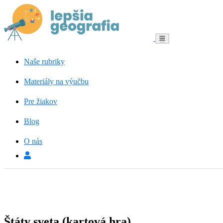
Menu
Naše rubriky
Materiály na výučbu
Pre žiakov
Blog
O nás
Štáty sveta (kartová hra)