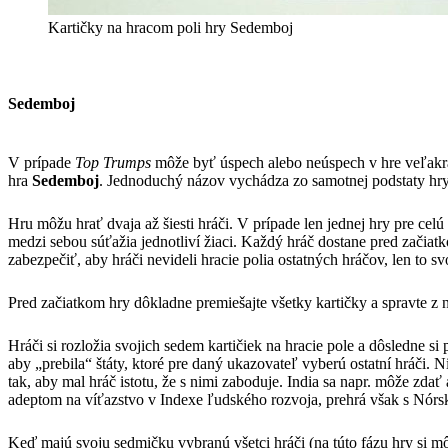
Kartičky na hracom poli hry Sedemboj
Sedemboj
V prípade
Top Trumps
môže byť úspech alebo neúspech v hre veľakrát
hra
Sedemboj
. Jednoduchý názov vychádza zo samotnej podstaty hry.
Hru môžu hrať dvaja až šiesti hráči. V prípade len jednej hry pre ce
medzi sebou súťažia jednotliví žiaci. Každý hráč dostane pred začiatk
zabezpečiť, aby hráči nevideli hracie polia ostatných hráčov, len to
Pred začiatkom hry dôkladne premiešajte všetky kartičky a spravte z 
Hráči si rozložia svojich sedem kartičiek na hracie pole a dôsledne s
aby „prebila“ štáty, ktoré pre daný ukazovateľ vyberú ostatní hráči.
tak, aby mal hráč istotu, že s nimi zaboduje. India sa napr. môže zd
adeptom na víťazstvo v Indexe ľudského rozvoja, prehrá však s Nórsko
Keď majú svoju sedmičku vybranú všetci hráči (na túto fázu hry si mô