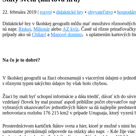
22. februára 2019
|
rozvoj
•
didaktické hry
•
obyvateľstvo
•
hospodár
Didaktické hry v školskej geografii môžu mať množstvo rôznorodých 
sú napr.
Riskuj
,
Milionár
alebo
AZ kvíz
. Časté sú rôzne priraďovačky
prípady ako sú
Chňap!
a
Mapové domino
, s uplatnením kartových hi
Na čo je to dobré?
V školskej geografii sa žiaci oboznamujú s viacerými údajmi o jednot
s rôznymi typmi takýchto údajov by však bolo chybou.
Žiaci by mali byť schopní informácie a dáta triediť, dávať ich do súv
vzdelaný človek by mal poznať aspoň približne počet obyvateľov najv
vybraných ukazovateľov jednotlivých štátov sa dá najlepšie predstav
nehovoriacu rozlohu 176 215 km2 v prípade Uruguaja, ktorý vyzerá 
Prostredníctvom kartičiek štátov sveta a hier, ktoré je možné s nimi 
samostatne preskúmajú odpovede na otázky ako napr. – Kde žije viac 