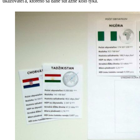
ukazovateľa, ktorého sa dané súťažné kolo týka.