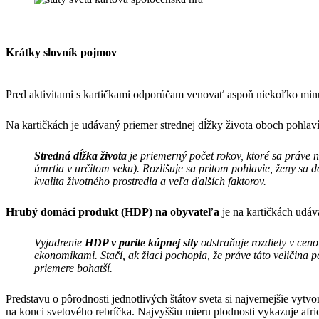
Krátky slovník pojmov
Pred aktivitami s kartičkami odporúčam venovať aspoň niekoľko minú
Na kartičkách je udávaný priemer strednej dĺžky života oboch pohla
Stredná dĺžka života
je priemerný počet rokov, ktoré sa práve
úmrtia v určitom veku). Rozlišuje sa pritom pohlavie, ženy sa d
kvalita životného prostredia a veľa ďalších faktorov.
Hrubý domáci produkt (HDP) na obyvateľa
je na kartičkách udá
Vyjadrenie
HDP v parite kúpnej sily
odstraňuje rozdiely v cen
ekonomikami. Stačí, ak žiaci pochopia, že práve táto veličina p
priemere bohatší.
Predstavu o pôrodnosti jednotlivých štátov sveta si najvernejšie vyt
na konci svetového rebríčka. Najvyššiu mieru plodnosti vykazuje afri