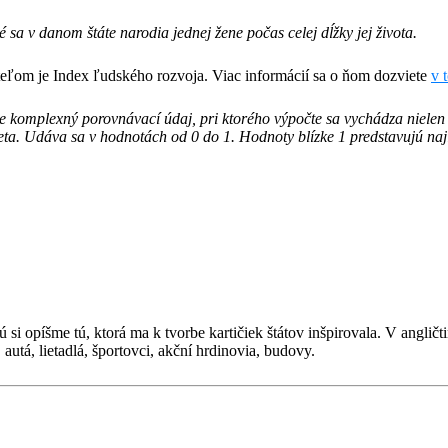
ré sa v danom štáte narodia jednej žene počas celej dĺžky jej života.
ľom je Index ľudského rozvoja. Viac informácií sa o ňom dozviete
v 
je komplexný porovnávací údaj, pri ktorého výpočte sa vychádza nielen
veta. Udáva sa v hodnotách od 0 do 1. Hodnoty blízke 1 predstavujú najl
i opíšme tú, ktorá ma k tvorbe kartičiek štátov inšpirovala. V angličt
. autá, lietadlá, športovci, akční hrdinovia, budovy.