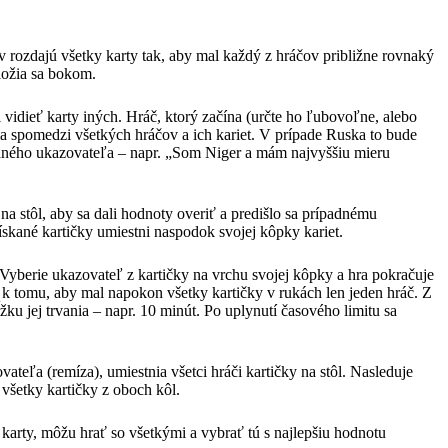
 rozdajú všetky karty tak, aby mal každý z hráčov približne rovnaký
dložia sa bokom.
i vidieť karty iných. Hráč, ktorý začína (určte ho ľubovoľne, alebo
šia spomedzi všetkých hráčov a ich kariet. V prípade Ruska to bude
braného ukazovateľa – napr. „Som Niger a mám najvyššiu mieru
na stôl, aby sa dali hodnoty overiť a predišlo sa prípadnému
ískané kartičky umiestni naspodok svojej kôpky kariet.
. Vyberie ukazovateľ z kartičky na vrchu svojej kôpky a hra pokračuje
h k tomu, aby mal napokon všetky kartičky v rukách len jeden hráč. Z
 jej trvania – napr. 10 minút. Po uplynutí časového limitu sa
eľa (remíza), umiestnia všetci hráči kartičky na stôl. Nasleduje
všetky kartičky z oboch kôl.
karty, môžu hrať so všetkými a vybrať tú s najlepšiu hodnotu