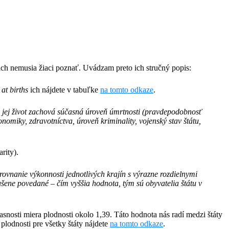
ich nemusia žiaci poznať. Uvádzam preto ich stručný popis:
at births
ich nájdete v tabuľke
na tomto odkaze
.
ý jej život zachová súčasná úroveň úmrtnosti (pravdepodobnosť
nomiky, zdravotníctva, úroveň kriminality, vojenský stav štátu,
rity).
vnanie výkonnosti jednotlivých krajín s výrazne rozdielnymi
dušene povedané – čím vyššia hodnota, tým sú obyvatelia štátu v
asnosti miera plodnosti okolo 1,39. Táto hodnota nás radí medzi štáty
plodnosti pre všetky štáty nájdete
na tomto odkaze
.