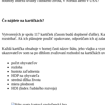
hodnoty Indexu kvality ľudského života, v Nórsku alebo v USA?
Čo nájdete na kartičkách?
Vytvorených je spolu 117 kartičiek (časom budú doplnené ďalšie). Kaž
rozstrihať. Ak ich plánujete použiť opakovane, odporúčam ich aj zala
Každá kartička obsahuje v hornej časti názov štátu, jeho vlajku a v
ukazovateľov som sa po dlhšom zvažovaní rozhodol na kartičkách uvádz
počet obyvateľov
rozloha
hustota zaľudnenia
HDP na obyvateľa
stredná dĺžka života
miera plodnosti
HDI (Index ľudského rozvoja)