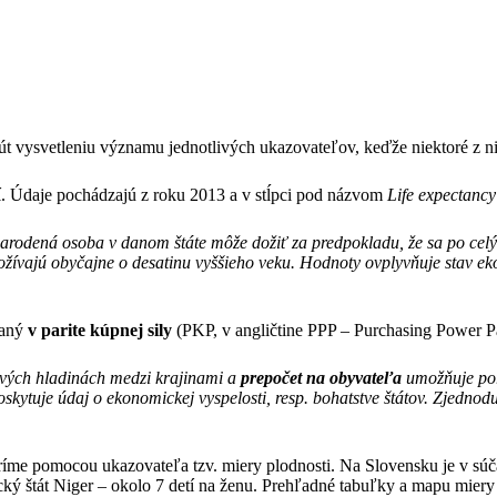
t vysvetleniu významu jednotlivých ukazovateľov, keďže niektoré z n
ví. Údaje pochádzajú z roku 2013 a v stĺpci pod názvom
Life expectancy 
 narodená osoba v danom štáte môže dožiť za predpokladu, že sa po cel
ožívajú obyčajne o desatinu vyššieho veku. Hodnoty ovplyvňuje stav eko
vaný
v parite kúpnej sily
(PKP, v angličtine PPP – Purchasing Power Pa
ových hladinách medzi krajinami a
prepočet na obyvateľa
umožňuje poro
oskytuje údaj o ekonomickej vyspelosti, resp. bohatstve štátov. Zjedno
voríme pomocou ukazovateľa tzv. miery plodnosti. Na Slovensku je v súč
cký štát Niger – okolo 7 detí na ženu. Prehľadné tabuľky a mapu miery 