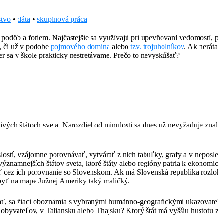
stvo
•
dáta
•
skupinová práca
podôb a foriem. Najčastejšie sa využívajú pri upevňovaní vedomostí, 
, či už v podobe
pojmového domina
alebo
tzv. trojuholníkov
. Ak nerát
er sa v škole prakticky nestretávame. Prečo to nevyskúšať?
livých štátoch sveta. Narozdiel od minulosti sa dnes už nevyžaduje zn
islostí, vzájomne porovnávať, vytvárať z nich tabuľky, grafy a v nepos
ýznamnejších štátov sveta, ktoré štáty alebo regióny patria k ekonom
iť cez ich porovnanie so Slovenskom. Ak má Slovenská republika rozlo
byť na mape Južnej Ameriky taký maličký.
hrať, sa žiaci oboznámia s vybranými humánno-geografickými ukazovateľm
obyvateľov, v Taliansku alebo Thajsku? Ktorý štát má vyššiu hustotu 