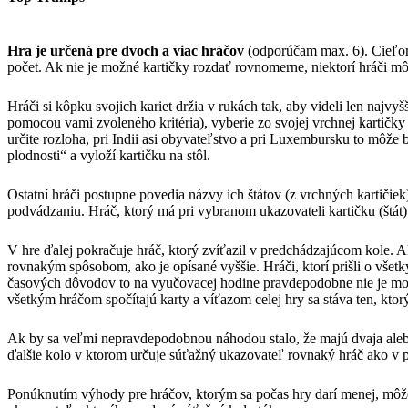
Hra je určená pre dvoch a viac hráčov
(odporúčam max. 6). Cieľom 
počet. Ak nie je možné kartičky rozdať rovnomerne, niektorí hráči mô
Hráči si kôpku svojich kariet držia v rukách tak, aby videli len najv
pomocou vami zvoleného kritéria), vyberie zo svojej vrchnej kartičky 
určite rozloha, pri Indii asi obyvateľstvo a pri Luxembursku to mô
plodnosti“ a vyloží kartičku na stôl.
Ostatní hráči postupne povedia názvy ich štátov (z vrchných kartičie
podvádzaniu. Hráč, ktorý má pri vybranom ukazovateli kartičku (štát)
V hre ďalej pokračuje hráč, ktorý zvíťazil v predchádzajúcom kole. Ak
rovnakým spôsobom, ako je opísané vyššie. Hráči, ktorí prišli o všetk
časových dôvodov to na vyučovacej hodine pravdepodobne nie je možn
všetkým hráčom spočítajú karty a víťazom celej hry sa stáva ten, ktor
Ak by sa veľmi nepravdepodobnou náhodou stalo, že majú dvaja alebo 
ďalšie kolo v ktorom určuje súťažný ukazovateľ rovnaký hráč ako v 
Ponúknutím výhody pre hráčov, ktorým sa počas hry darí menej, môže 