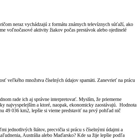
pričom neraz vychádzajú z formátu známych televíznych súťaží, ako
ame voľnočasové aktivity žiakov počas prestávok alebo ojedinelé
alosť veľkého množstva číselných údajov spamäti. Zanevrieť na prácu
lednom rade ich aj správne interpretovať. Myslím, že priemerne
icky najvyspelejším a ktoré, naopak, ekonomicky zaostávajú. Hodnota
hu 49 036 km2, lepšie si vieme predstaviť na prvý pohľad nič
i jednotlivých štátov, precvičia si prácu s číselnými údajmi a
zaľudnenia, Austrália alebo Maďarsko? Kde sa žije lepšie podľa