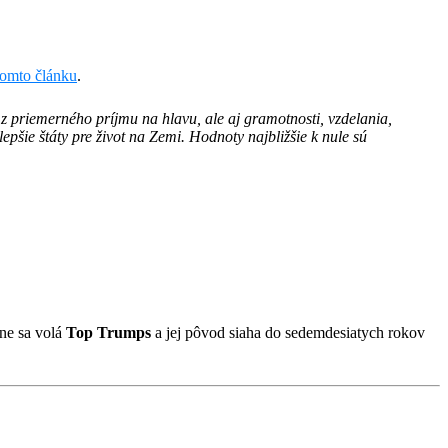
tomto článku
.
 z priemerného príjmu na hlavu, ale aj gramotnosti, vzdelania,
epšie štáty pre život na Zemi. Hodnoty najbližšie k nule sú
ine sa volá
Top Trumps
a jej pôvod siaha do sedemdesiatych rokov