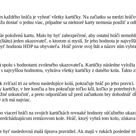
každého hráča je vyhrať všetky kartičky. Na začiatku sa medzi hráčov
žu dostať o jednu viac, prípadne sa niektoré karty nemusia použiť a o
yššie položenú kartu. Malo by byť zabezpečené, aby ostatní hráči nemohl
(štátu) jeden ukazovateľ, o ktorom si myslí, že jeho hodnota je najvyš
že byť hodnota HDP na obyvateľa. Hráč povie svoj štát a názov ním vy
k) spolu s hodnotami zvoleného ukazovateľa. Kartičky následne vyložia 
 s najvyššou hodnotou, vyhráva všetky kartičky z daného kola. Takto z
 zvíťazí tri za sebou nasledujúce kolá, pokračuje hráč po jeho pravici
y kartičky, v hre končia a hra pokračuje toľko kôl, koľko je potrebnýc
é uskutočniť, a preto odporúčam už pred začiatkom hry dohodnúť dĺžku
ý ich má najviac.
viacerí hráči na svojich kartičkách rovnaké hodnoty súťažného ukazovat
predchádzajúcom remízovom kole. Hráč, ktorý vyhrá toto kolo, získava 
byť nasledovná malá úprava pravidiel. Ak majú v rukách posledné tri 