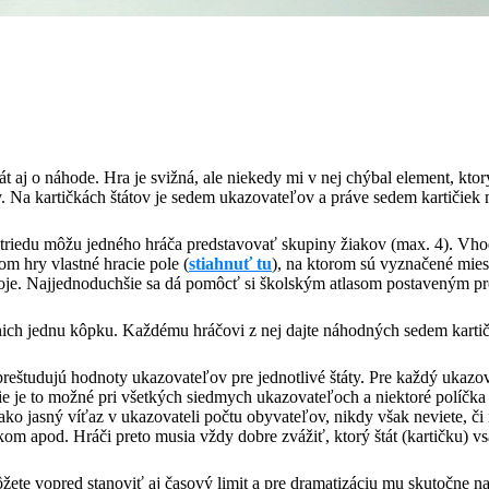
 aj o náhode. Hra je svižná, ale niekedy mi v nej chýbal element, ktor
 Na kartičkách štátov je sedem ukazovateľov a práve sedem kartičiek 
lú triedu môžu jedného hráča predstavovať skupiny žiakov (max. 4). Vhod
om hry vlastné hracie pole (
stiahnuť tu
), na ktorom sú vyznačené mies
 svoje. Najjednoduchšie sa dá pomôcť si školským atlasom postaveným pr
nich jednu kôpku. Každému hráčovi z nej dajte náhodných sedem kartiči
i preštudujú hodnoty ukazovateľov pre jednotlivé štáty. Pre každý ukazo
 Nie je to možné pri všetkých siedmych ukazovateľoch a niektoré políč
ať ako jasný víťaz v ukazovateli počtu obyvateľov, nikdy však neviete,
m apod. Hráči preto musia vždy dobre zvážiť, ktorý štát (kartičku) vs
žete vopred stanoviť aj časový limit a pre dramatizáciu mu skutočne nas