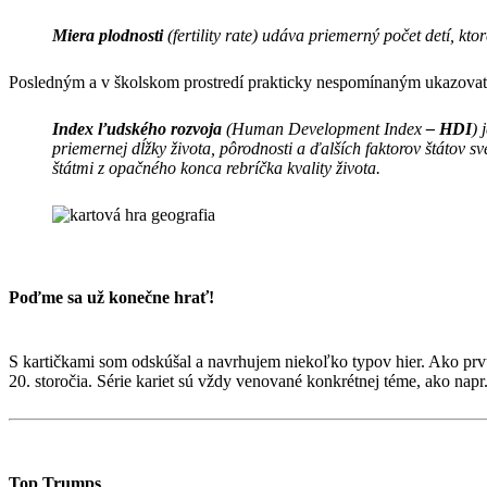
Miera plodnosti
(fertility rate) udáva priemerný počet detí, kto
Posledným a v školskom prostredí prakticky nespomínaným ukazovate
Index ľudského rozvoja
(Human Development Index
–
HDI
) 
priemernej dĺžky života, pôrodnosti a ďalších faktorov štátov s
štátmi z opačného konca rebríčka kvality života.
Poďme sa už konečne hrať!
S kartičkami som odskúšal a navrhujem niekoľko typov hier. Ako prvú s
20. storočia. Série kariet sú vždy venované konkrétnej téme, ako napr
Top Trumps