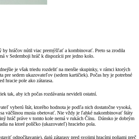
ý by hráčov nútil viac premýšľať a kombinovať. Preto sa zrodila
má v Sedemboji hráč k dispozícii pre jedno kolo.
nejšie je však triedu rozdeliť na menšie skupinky, v rámci ktorých
ta pre sedem ukazovateľov (sedem kartičiek). Počas hry je potrebné
ed hracie pole ako zátarasa.
ek tak, aby ich počas rozdávania nevideli ostatní.
vateľ vyberú štát, ktorého hodnota je podľa nich dostatočne vysoká,
ka sa väčšinou musia obetovať. Nie vždy je ľahké nakombinovať štáty
 či iný hráč práve v tomto kole nemá v rukách Čínu. Dánsko je dobrým
adia na ktoré políčko (ukazovateľ) hracieho pola.
taviť odpočítavanie), dajú zátarasy pred svojimi hracími poliami preč