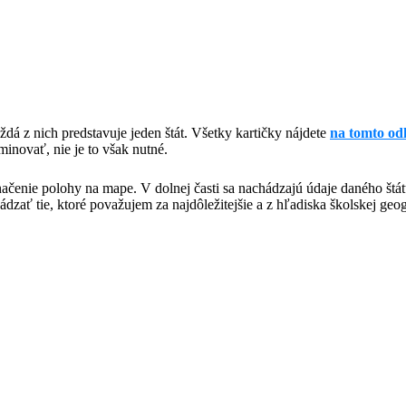
dá z nich predstavuje jeden štát. Všetky kartičky nájdete
na tomto od
minovať, nie je to však nutné.
yznačenie polohy na mape. V dolnej časti sa nachádzajú údaje daného 
ať tie, ktoré považujem za najdôležitejšie a z hľadiska školskej geog