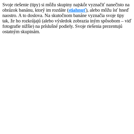
​Svoje riešenie (tipy) si môžu skupiny najskôr vyznačiť nanečisto na
obrázok banánu, ktorý im rozdáte (
stiahnuť
), alebo môžu ísť hneď
naostro. A to doslova. Na skutočnom banáne vyznačia svoje tipy
tak, že ho rozkrájajú (alebo výsledok zobrazia iným spôsobom – viď
fotografie nižšie) na príslušné podiely. Svoje riešenia prezentujú
ostatným skupinám.