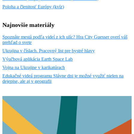
Poloha a členitosť Európy (kvíz)
Najnovšie materiály
Spoznáte mestá podľa videí z ich ulíc? Hra City Guesser overí váš
prehľad o svete
Ukrajina v číslach. Pracovný list pre bystré hlavy
Výučbová aplikácia Earth Space Lab
Vojna na Ukrajine v karikatúrach
Edukačné videá programu Slávne dni je možné využiť nielen na
dejepise, ale aj v geografii