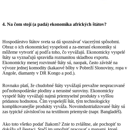
4. Na čom stojí (a padá) ekonomika afrických štátov?
Hospodárstvo štátov sveta sa dá spoznávať viacerými spôsobmi.
Obraz o ich ekonomickej vyspelosti a za-meraní ekonomiky si
môžeme vytvoriť aj podľa toho, čo vyvážajú. Ekonomicky vyspelé
štáty sa vyznačujú spravidla rozmanitou skladbou exportu.
Ekonomicky menej rozvinuté štáty sú, naopak, často závislé na
vývoze jednej komodity (kakaové bôby v Pobreží Slonoviny, ropa v
Angole, diamanty v DR Kongo a pod.).
​Rovnako platí, že chudobné štáty vyvážajú prevažne nespracované
poľnohospodárske plodiny a nerastné suroviny. Ekonomicky
vyspelé štáty vyvážajú najmä priemyselné produkty s vyššou
pridanou hodnotou. Čím vyspelejší štát, tým technologicky
komplikovanejšie produkty vyváža. Novoindustrializované štáty sú
zas typické závislosťou na textilnom priemysle (napr. Bangladéš).
​Ako toto všetko podať žiakom? Znie to zvláštne, ale pochopiť to
dokážu už šiestaci. Stačí im umožniť pracovať s mapami, ktoré