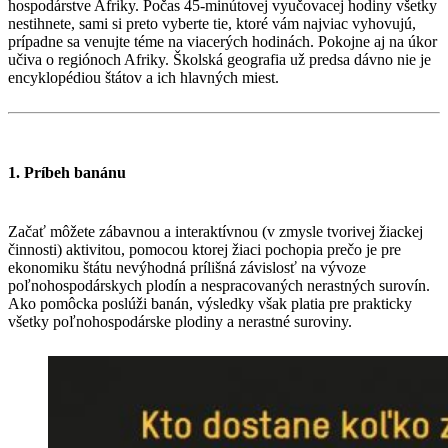
hospodárstve Afriky. Počas 45-minútovej vyučovacej hodiny všetky
nestihnete, sami si preto vyberte tie, ktoré vám najviac vyhovujú,
prípadne sa venujte téme na viacerých hodinách. Pokojne aj na úkor
učiva o regiónoch Afriky. Školská geografia už predsa dávno nie je
encyklopédiou štátov a ich hlavných miest.
1. Príbeh banánu
Začať môžete zábavnou a interaktívnou (v zmysle tvorivej žiackej
činnosti) aktivitou, pomocou ktorej žiaci pochopia prečo je pre
ekonomiku štátu nevýhodná prílišná závislosť na vývoze
poľnohospodárskych plodín a nespracovaných nerastných surovín.
Ako pomôcka poslúži banán, výsledky však platia pre prakticky
všetky poľnohospodárske plodiny a nerastné suroviny. ​