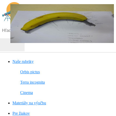
Menu
Hľadať:
Hľadať
Naše rubriky
Orbis pictus
Terra incognita
Cinema
Materiály na výučbu
Pre žiakov