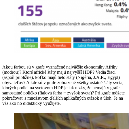
Akou farbou sú v grafe vyznačené najväčšie ekonomiky Afriky
(modrou)? Ktoré africké štáty majú najvyšší HDP? Vedia žiaci
(aspoň približne), koľko majú tieto štáty (Nigéria, J.A.R., Egypt)
obyvateľov? A kde sú v grafe zobrazené všetky ostatné štáty sveta,
ktorých podiel na svetovom HDP je tak nízky, že nemajú v grafe
samostatné políčko (fialová farba = zvyšok sveta)? Pri grafe môžete
pokračovať s množstvom ďalších aplikačných otázok a úloh. Je na
vás ako ho didakticky využijete.