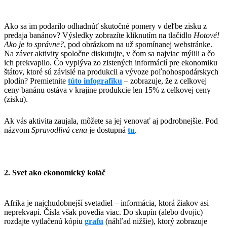
Ako sa im podarilo odhadnúť skutočné pomery v deľbe zisku z
predaja banánov? Výsledky zobrazíte kliknutím na tlačidlo
Hotové!
Ako je to správne?
, pod obrázkom na už spomínanej webstránke.
Na záver aktivity spoločne diskutujte, v čom sa najviac mýlili a čo
ich prekvapilo. Čo vyplýva zo zistených informácií pre ekonomiku
štátov, ktoré sú závislé na produkcii a vývoze poľnohospodárskych
plodín? Premietnite
túto infografiku
– zobrazuje, že z celkovej
ceny banánu ostáva v krajine produkcie len 15% z celkovej ceny
(zisku).
Ak vás aktivita zaujala, môžete sa jej venovať aj podrobnejšie. Pod
názvom
Spravodlivá cena
je dostupná
tu
.
2. Svet ako ekonomický koláč
Afrika je najchudobnejší svetadiel – informácia, ktorá žiakov asi
neprekvapí. Čísla však povedia viac. Do skupín (alebo dvojíc)
rozdajte vytlačenú kópiu
grafu
(náhľad nižšie), ktorý zobrazuje