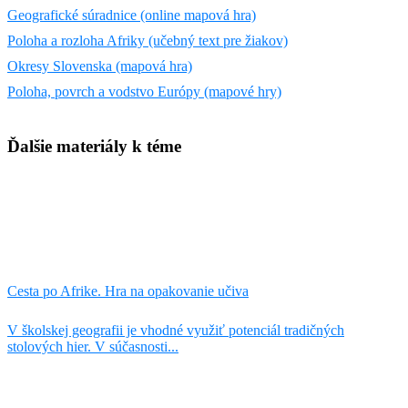
Geografické súradnice (online mapová hra)
Poloha a rozloha Afriky (učebný text pre žiakov)
Okresy Slovenska (mapová hra)
Poloha, povrch a vodstvo Európy (mapové hry)
Ďalšie materiály k téme
Cesta po Afrike. Hra na opakovanie učiva
V školskej geografii je vhodné využiť potenciál tradičných
stolových hier. V súčasnosti...