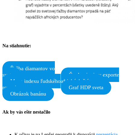
Na stiahnutie:
Ťažba diamantov vo
svete
Čo dominuje v exporte
Mapa indexu ľudského
afrických štátov
rozvoja
Graf HDP sveta
Obrázok banánu
Ak by vás ešte nestačilo
K učivu je na Lepšej geografii k dispozícii
prezentácia