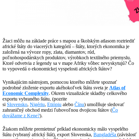
Žiaci môžu na základe práce s mapou a školským atlasom roztriediť
africké štáty do viacerých kategórií – štáty, ktorých ekonomika je
založená na vývoze ropy, zlata, diamantov, rúd,
poľnohospodárskych produktov, výrobkoch textilného priemyslu.
Ktoré odvetvia z legendy sa v mape Afriky vôbec nevyskytujú? Čo
to vypovedá o ekonomickej vyspelosti afrických štátov?
Vynikajúcim nástrojom, pomocou ktorého môžete spoznať
podrobné zloženie exportu akéhokoľvek štátu sveta je
Atlas of
Economic Complexity
. Okrem vizualizácie skladby celkového
exportu vybraného štátu, (pozrite
si
Slovensko
,
Nigériu
,
Etiópiu
alebo
Čínu
) umožňuje sledovať
zahraničný obchod medzi ľubovoľnou dvojicou štátov (
Čo
dovážame z
Kene
?
).
Žiakom môžete premietnuť príklad ekonomicky málo vyspelého
štátu (vybraný africký štát), export Slovenska,
Bangladéša
(závislosť