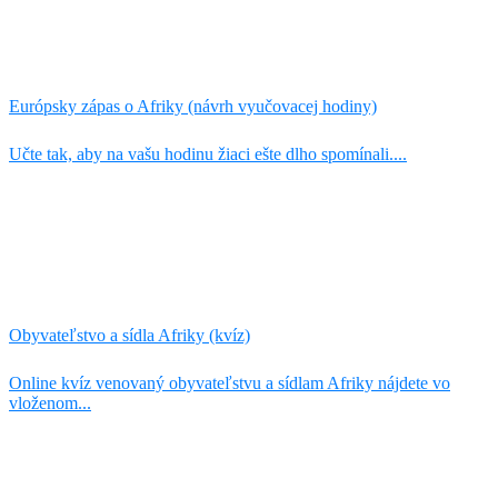
Európsky zápas o Afriky (návrh vyučovacej hodiny)
Učte tak, aby na vašu hodinu žiaci ešte dlho spomínali....
Obyvateľstvo a sídla Afriky (kvíz)
Online kvíz venovaný obyvateľstvu a sídlam Afriky nájdete vo
vloženom...