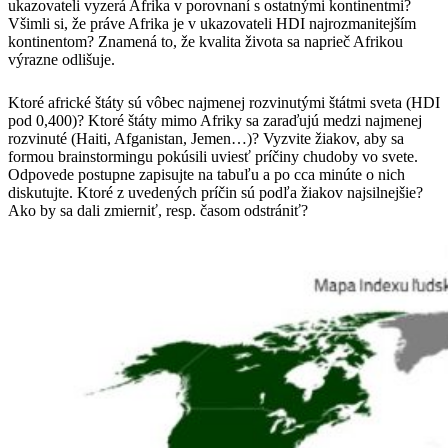
ukazovateli vyzerá Afrika v porovnaní s ostatnými kontinentmi?
Všimli si, že práve Afrika je v ukazovateli HDI najrozmanitejším
kontinentom? Znamená to, že kvalita života sa naprieč Afrikou
výrazne odlišuje.
​Ktoré africké štáty sú vôbec najmenej rozvinutými štátmi sveta (HDI
pod 0,400)? Ktoré štáty mimo Afriky sa zaraďujú medzi najmenej
rozvinuté (Haiti, Afganistan, Jemen…)? Vyzvite žiakov, aby sa
formou brainstormingu pokúsili uviesť príčiny chudoby vo svete.
Odpovede postupne zapisujte na tabuľu a po cca minúte o nich
diskutujte. Ktoré z uvedených príčin sú podľa žiakov najsilnejšie?
Ako by sa dali zmierniť, resp. časom odstrániť?