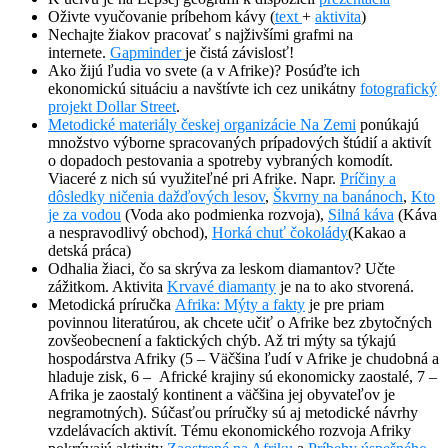
Oživte vyučovanie príbehom kávy (
text
+
aktivita
)
Nechajte žiakov pracovať s najživšími grafmi na
internete.
Gapminder
je čistá závislosť!
Ako žijú ľudia vo svete (a v Afrike)? Posúďte ich
ekonomickú situáciu a navštívte ich cez unikátny
fotografický
projekt Dollar Street
.
Metodické materiály českej organizácie Na Zemi
ponúkajú
množstvo výborne spracovaných prípadových štúdií a aktivít
o dopadoch pestovania a spotreby vybraných komodít.
Viaceré z nich sú využiteľné pri Afrike. Napr.
Príčiny a
dôsledky ničenia dažďových lesov
,
Škvrny na banánoch
,
Kto
je za vodou
(Voda ako podmienka rozvoja),
Silná káva
(Káva
a nespravodlivý obchod),
Horká chuť čokolády
(Kakao a
detská práca)
Odhalia žiaci, čo sa skrýva za leskom diamantov? Učte
zážitkom. Aktivita
Krvavé diamanty
je na to ako stvorená.
Metodická príručka
Afrika: Mýty a fakty
je pre priam
povinnou literatúrou, ak chcete učiť o Afrike bez zbytočných
zovšeobecnení a faktických chýb. Až tri mýty sa týkajú
hospodárstva Afriky (5 – Väčšina ľudí v Afrike je chudobná a
hladuje zisk, 6 – Africké krajiny sú ekonomicky zaostalé, 7 –
Afrika je zaostalý kontinent a väčšina jej obyvateľov je
negramotných). Súčasťou príručky sú aj metodické návrhy
vzdelávacích aktivít. Tému ekonomického rozvoja Afriky