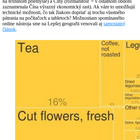
na textilnom priemysle) a Číny (rozmanitosť = v ostatnom období
zaznamenala Čína výrazný ekonomický rast). Ak vám to umožňujú
technické možnosti, čo tak žiakom dopriať aj trochu vlastného
pátrania na počítačoch a tabletoch? Možnostiam spomínaného
online nástroja sme na Lepšej geografii venovali aj
samostatný
článok
.