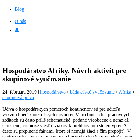
Blog
O nás
Hospodárstvo Afriky. Návrh aktivít pre
skupinové vyučovanie
24. februára 2019
|
hospodárstvo
•
bádateľské vyučovanie
•
Afrika
•
skupinová práca
Učivá o hospodárskych pomeroch kontinentov sú pre učiteľa
výzvou hneď z niekoľkých dôvodov. V učebniciach a pracovných
zošitoch sú často príliš schematické, podané všeobecne a neraz až
skreslene, čo môže viesť u žiakov k prehlbovaniu stereotypov. A
často sú preplnené faktami, ktoré si nemajú žiaci s čím prepojiť. V
skutočnosti sú však práve učivá o hospodárstve (ekonomike) silnou