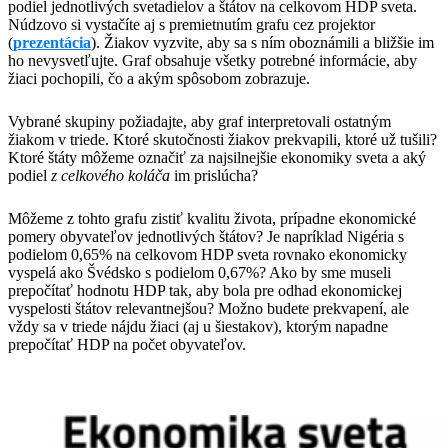
podiel jednotlivých svetadielov a štátov na celkovom HDP sveta.
Núdzovo si vystačíte aj s premietnutím grafu cez projektor
(
prezentácia
). Žiakov vyzvite, aby sa s ním oboznámili a bližšie im
ho nevysvetľujte. Graf obsahuje všetky potrebné informácie, aby
žiaci pochopili, čo a akým spôsobom zobrazuje.
Vybrané skupiny požiadajte, aby graf interpretovali ostatným
žiakom v triede. Ktoré skutočnosti žiakov prekvapili, ktoré už tušili?
Ktoré štáty môžeme označiť za najsilnejšie ekonomiky sveta a aký
podiel
z celkového koláča
​ im prislúcha?
​Môžeme z tohto grafu zistiť kvalitu života, prípadne ekonomické
pomery obyvateľov jednotlivých štátov? Je napríklad Nigéria s
podielom 0,65% na celkovom HDP sveta rovnako ekonomicky
vyspelá ako Švédsko s podielom 0,67%? Ako by sme museli
prepočítať hodnotu HDP tak, aby bola pre odhad ekonomickej
vyspelosti štátov relevantnejšou? Možno budete prekvapení, ale
vždy sa v triede nájdu žiaci (aj u šiestakov), ktorým napadne
prepočítať HDP na počet obyvateľov.