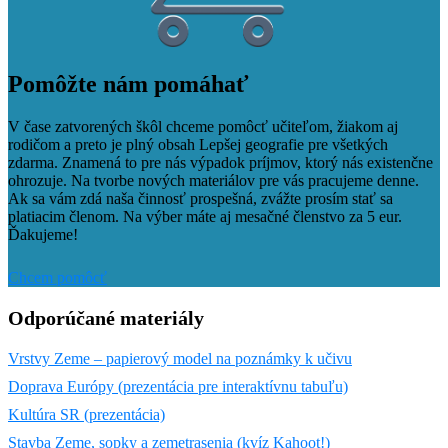
Pomôžte nám pomáhať
V čase zatvorených škôl chceme pomôcť učiteľom, žiakom aj
rodičom a preto je plný obsah Lepšej geografie pre všetkých
zdarma. Znamená to pre nás výpadok príjmov, ktorý nás existenčne
ohrozuje. Na tvorbe nových materiálov pre vás pracujeme denne.
Ak sa vám zdá naša činnosť prospešná, zvážte prosím stať sa
platiacim členom. Na výber máte aj mesačné členstvo za 5 eur.
Ďakujeme!
Chcem pomôcť
Odporúčané materiály
​Vrstvy Zeme – papierový model na poznámky k učivu
Doprava Európy (prezentácia pre interaktívnu tabuľu)
Kultúra SR (prezentácia)
Stavba Zeme, sopky a zemetrasenia (kvíz Kahoot!)