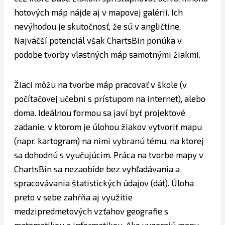
hotových máp nájde aj v mapovej galérii. Ich
nevýhodou je skutočnosť, že sú v angličtine.
Najväčší potenciál však ChartsBin ponúka v
podobe tvorby vlastných máp samotnými žiakmi.
Žiaci môžu na tvorbe máp pracovať v škole (v
počítačovej učebni s prístupom na internet), alebo
doma. Ideálnou formou sa javí byť projektové
zadanie, v ktorom je úlohou žiakov vytvoriť mapu
(napr. kartogram) na nimi vybranú tému, na ktorej
sa dohodnú s vyučujúcim. Práca na tvorbe mapy v
ChartsBin sa nezaobíde bez vyhľadávania a
spracovávania štatistických údajov (dát). Úloha
preto v sebe zahŕňa aj využitie
medzipredmetových vzťahov geografie s