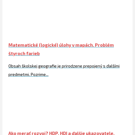
Matematické (logické) úlohy v mapách. Problém
štyroch farieb
Obsah školskej geografie je prirodzene prepojený s ďalšími
predmetmi. Pozrime...
Ako merať rozvoj? HDP, HDI a ďalšie ukazovatele,