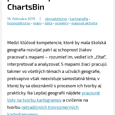
ChartsBin
16. februára 2019
|
obyvateľstvo
•
kartografia
•
hospodárstvo
•
mapy
•
dáta
•
projekty
•
mapová aktivita
Medzi kľúčové kompetencie, ktoré by mala školská
geografia rozvíjať patrí aj schopnosť žiakov
pracovať s mapami – rozumieť im, vedieť ich „čítať“,
interpretovať a analyzovať. S mapami žiaci pracujú
takmer vo všetkých témach a učivách geografie,
prekvapivo však neexistuje samostatná téma, v
ktorej by sa oboznámili s procesom ich tvorby aj
prakticky. Na Lepšej geografii nájdete
pracovné
listy na tvorbu kartogramov
a cvičenie na
tvorbu
netradičných trojrozmerných
kartodiagramov
.